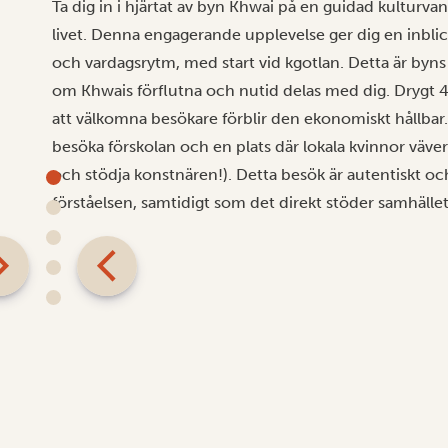
Ta dig in i hjärtat av byn Khwai på en guidad kulturva
livet. Denna engagerande upplevelse ger dig en inblick
och vardagsrytm, med start vid kgotlan. Detta är byns 
om Khwais förflutna och nutid delas med dig. Drygt
att välkomna besökare förblir den ekonomiskt hållbar. 
besöka förskolan och en plats där lokala kvinnor väver
och stödja konstnären!). Detta besök är autentiskt oc
förståelsen, samtidigt som det direkt stöder samhälle