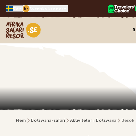
kr
SV
Svenska kronor
Safari-resor i Afrika
R
Hem
Botswana-safari
Aktiviteter i Botswana
Besök 