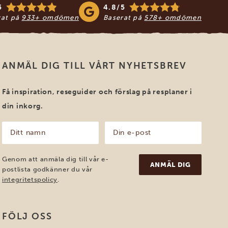
5
4.8/5
rat på
933+ omdömen
Baserat på
578+ omdömen
ANMÄL DIG TILL VÅRT NYHETSBREV
Få inspiration, reseguider och förslag på resplaner i
din inkorg.
Ditt
Din
namn
e-
post
(Obligatoriskt)
(Obligatoriskt)
Genom att anmäla dig till vår e-
postlista godkänner du vår
integritetspolicy
.
FÖLJ OSS