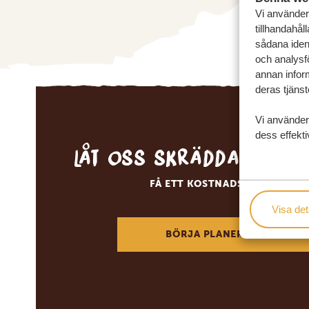
Vi använder 
tillhandahål
sådana ident
och analysf
annan inform
deras tjänst
Vi använder
dess effekti
Låt oss skräddarsy d
FÅ ETT KOSTNADSFRITT RESE
Visa det
BÖRJA PLANERA DIN DRÖM