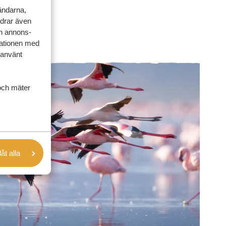
vändarna,
rdrar även
ch annons-
mationen med
 använt
och mäter
låt alla