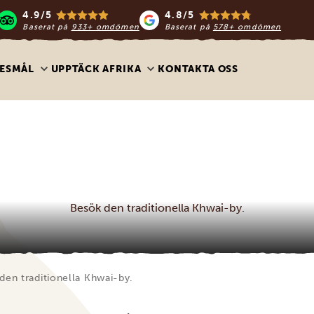
4.9/5
4.8/5
Baserat på
933+ omdömen
Baserat på
578+ omdömen
ESMÅL
UPPTÄCK AFRIKA
KONTAKTA OSS
Besök den traditionella Khwai-by.
den traditionella Khwai-by.