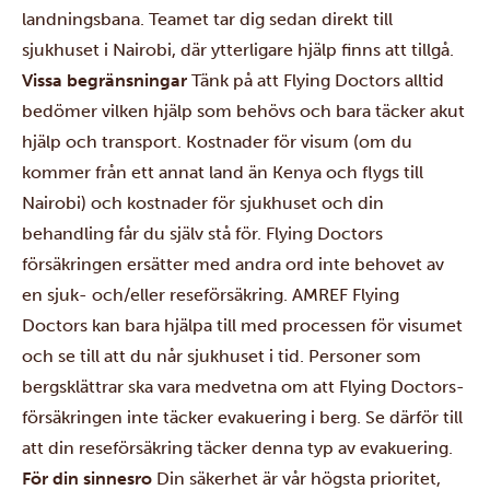
landningsbana. Teamet tar dig sedan direkt till
sjukhuset i Nairobi, där ytterligare hjälp finns att tillgå.
Vissa begränsningar
Tänk på att Flying Doctors alltid
bedömer vilken hjälp som behövs och bara täcker akut
hjälp och transport.
Kostnader för visum (om du
kommer från ett annat land än Kenya och flygs till
Nairobi) och kostnader för sjukhuset och din
behandling får du själv stå för. Flying Doctors
försäkringen ersätter med andra ord inte behovet av
en sjuk- och/eller reseförsäkring. AMREF Flying
Doctors kan bara hjälpa till med processen för visumet
och se till att du når sjukhuset i tid.
Personer som
bergsklättrar ska vara medvetna om att Flying Doctors-
försäkringen inte täcker evakuering i berg. Se därför till
att din reseförsäkring täcker denna typ av evakuering.
För din sinnesro
Din säkerhet är vår högsta prioritet,