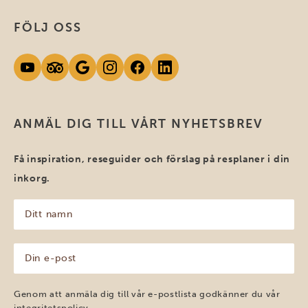
FÖLJ OSS
ANMÄL DIG TILL VÅRT NYHETSBREV
Få inspiration, reseguider och förslag på resplaner i din
inkorg.
Ditt
namn
(Obligatoriskt)
Din
e-
post
(Obligatoriskt)
Genom att anmäla dig till vår e-postlista godkänner du vår
integritetspolicy
.