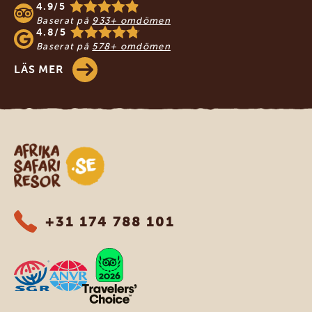
4.9/5
Baserat på
933+ omdömen
4.8/5
Baserat på
578+ omdömen
LÄS MER
Safari-resor i Afrika
+31 174 788 101