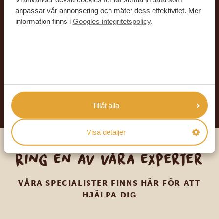
Låt oss skräddarsy din
anpassar vår annonsering och mäter dess effektivitet. Mer
information finns i
Googles integritetspolicy
.
drömresa
FÅ ETT KOSTNADSFRITT RESEFÖRSLAG
BÖRJA PLANERA DIN DRÖMRESA
Tillåt alla
Visa detaljer
Ring en av våra experter
VÅRA SPECIALISTER FINNS HÄR FÖR ATT
HJÄLPA DIG