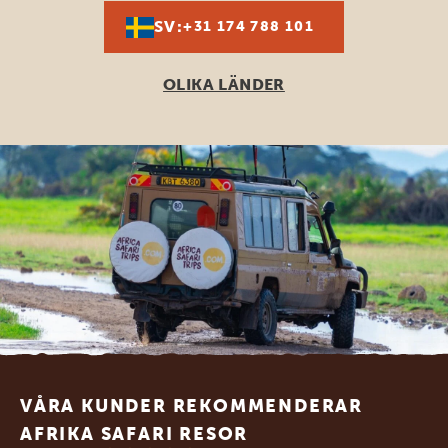
SV:
+31 174 788 101
OLIKA LÄNDER
Footer
VÅRA KUNDER REKOMMENDERAR
AFRIKA SAFARI RESOR