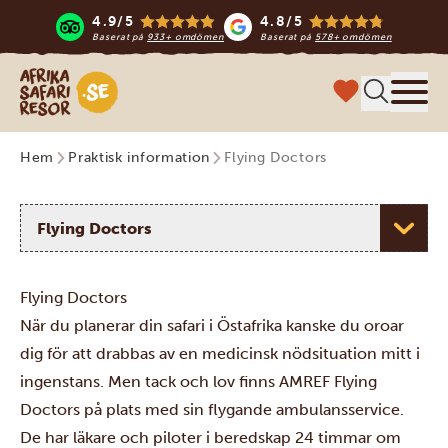
4.9/5
4.8/5
Baserat på
933+ omdömen
Baserat på
578+ omdömen
Safari-resor i Afrika
Meny
Hem
Praktisk information
Flying Doctors
Välj ett ämne
Flying Doctors
När du planerar din safari i Östafrika kanske du oroar
dig för att drabbas av en medicinsk nödsituation mitt i
ingenstans. Men tack och lov finns AMREF Flying
Doctors på plats med sin flygande ambulansservice.
De har läkare och piloter i beredskap 24 timmar om