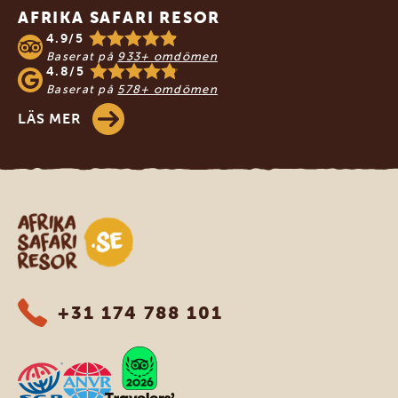
AFRIKA SAFARI RESOR
4.9/5
Baserat på
933+ omdömen
4.8/5
Baserat på
578+ omdömen
LÄS MER
Safari-resor i Afrika
+31 174 788 101