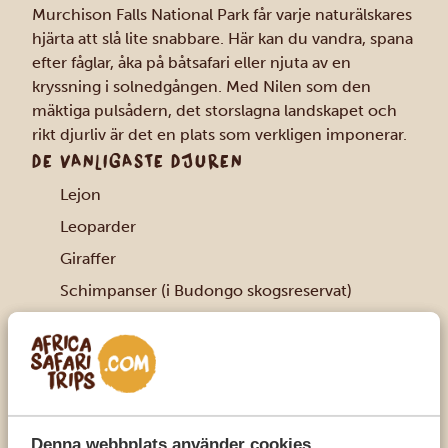
Murchison Falls National Park får varje naturälskares
hjärta att slå lite snabbare. Här kan du vandra, spana
efter fåglar, åka på båtsafari eller njuta av en
kryssning i solnedgången. Med Nilen som den
mäktiga pulsådern, det storslagna landskapet och
rikt djurliv är det en plats som verkligen imponerar.
DE VANLIGASTE DJUREN
Lejon
Leoparder
Giraffer
Schimpanser (i Budongo skogsreservat)
Flodhästar
Nilen krokodiler
Elefanter
Bufflar
Denna webbplats använder cookies