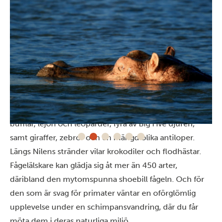
Möten med vilda djur
Under en safari i Murchison Falls National Park får du
uppleva ett överflöd av djurliv. Här finns elefanter,
bufflar, lejon och leoparder, fyra av Big Five djuren,
samt giraffer, zebror och en mängd olika antiloper.
Längs Nilens stränder vilar krokodiler och flodhästar.
Fågelälskare kan glädja sig åt mer än 450 arter,
däribland den mytomspunna shoebill fågeln. Och för
den som är svag för primater väntar en oförglömlig
upplevelse under en
schimpansvandring
, där du får
möta dem i deras naturliga miljö.