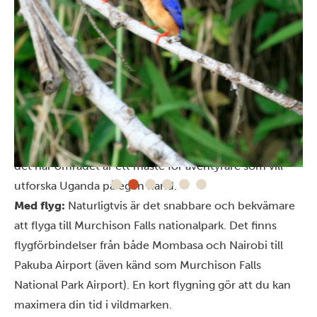
Så tar man sig hit
Med bil:
Vill du göra en roadtrip? Perfekt! Den här
parken är enkel och lättillgänglig. Det är också därför
det här området är ett måste för äventyrare som vill
utforska Uganda på egen hand.
Med flyg:
Naturligtvis är det snabbare och bekvämare
att flyga till Murchison Falls nationalpark. Det finns
flygförbindelser från både Mombasa och Nairobi till
Pakuba Airport (även känd som Murchison Falls
National Park Airport). En kort flygning gör att du kan
maximera din tid i vildmarken.