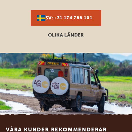
SV:
+31 174 788 101
OLIKA LÄNDER
Footer
VÅRA KUNDER REKOMMENDERAR