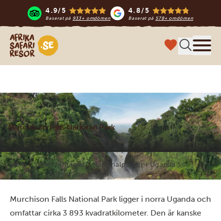
4.9/5
4.8/5
Baserat på
933+ omdömen
Baserat på
578+ omdömen
Safari-resor i Afrika
Meny
Murchison Falls National Park
Hem
Safari i Uganda
Nationalparker i Uganda
Murchison Falls National Park
Murchison Falls National Park ligger i norra Uganda och
omfattar cirka 3 893 kvadratkilometer. Den är kanske