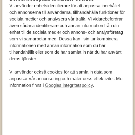
Oribis
Vi använder enhetsidentifierare för att anpassa innehållet
Antiloper (olika arter)
och annonserna till användarna, tillhandahålla funktioner för
sociala medier och analysera vår trafik. Vi vidarebefordrar
Jacksons hartebeestar
även sådana identifierare och annan information från din
Vattenbockar
enhet till de sociala medier och annons- och analysföretag
som vi samarbetar med. Dessa kan i sin tur kombinera
Babianer
informationen med annan information som du har
Vårtsvin
tillhandahållit eller som de har samlat in när du har använt
Över 450 fågelarter
deras tjänster.
Uganda Kobs
Vi använder också cookies för att samla in data som
FAKTA OM MURCHISON FALLS NATIONALPARK
anpassar vår annonsering och mäter dess effektivitet. Mer
information finns i
Googles integritetspolicy
.
3 893 kvadratkilometer (1 503 kvadratmil)
Öppnades 1952 – precis som
Queen Elizabeth
National Park
Delas av Victoria Nilen
Uppkallad efter Murchisonfallen
Den 7 meter breda ravinen är bara en av