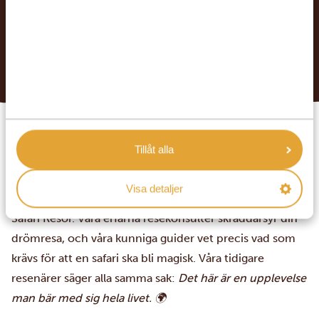
GÖR EN FÖRFRÅGAN
SE FÖRSLAG PÅ RESPLANER
Låt dig inspireras
Tillåt alla
Upptäck och utforska
Visa detaljer
Följ med på ett oförglömligt äventyr i Afrika med Afrika
Safari Resor. Våra erfarna resekonsulter skräddarsyr din
drömresa, och våra kunniga guider vet precis vad som
krävs för att en safari ska bli magisk. Våra tidigare
resenärer säger alla samma sak:
Det här är en upplevelse
man bär med sig hela livet. 🌍