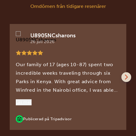
Omdömen från tidigare resenärer
U8905NCsharons
26 juli 2026
Our family of 17 (ages 10-87) spent two
incredible weeks traveling through six
Parks in Kenya. With great advice from
Winfred in the Nairobi office, I was able
to plan an itinerary that included
Läs mer
everything on my Wish List for this trip.
..night safari, hot air balloon ride, a visit
Publicerad på Tripadvisor
to a Masari Village, including a school and
selecting Parks that gave us such close