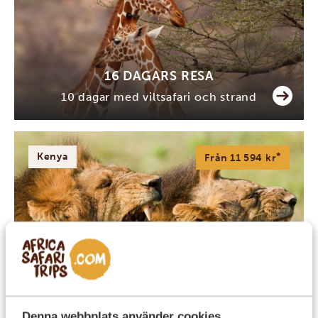
16 DAGARS RESA
10 dagar med viltsafari och strand
Kenya
*
Från 11 594 kr
7 DAGARS RESA
Tsavo och stranden - börja i Mombasa
Denna webbplats använder cookies