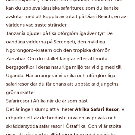
kan du uppleva klassiska safariturer, som du kanske
avslutar med att koppla av totalt på
Diani Beach
, en av
världens vackraste stränder.
Tanzania
bjuder på lika oförglömliga äventyr: De
oändliga vidderna på Serengeti, den mäktiga
Ngorongoro-kratern och den tropiska drömön
Zanzibar. Om du istället längtar efter att möta
bergsgorillor i deras naturliga miljö tar vi dig med till
Uganda
. Här arrangerar vi unika och oförglömliga
safariresor där du får chans att upptäcka djungelns
gröna skatter.
Safariresor i Afrika när de är som bäst
Det är ingen slump att vi heter
Afrika Safari Resor
. Vi
erbjuder ett av de bredaste urvalen av privata och
skräddarsydda safariresor i Östafrika. Och vi är stolta
över att våra gäster alltid reser hem med en väska