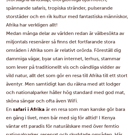
spännande safaris, tropiska stränder, pulserande
storstäder och en rik kultur med fantastiska människor,
Afrika har verkligen allt!
Medan många delar av världen redan är välbesökta av
miljontals resenärer så finns det fortfarande stora
områden i Afrika som är relativt orörda. Föreställ dig
dammiga vägar, byar utan internet, lerhus, stammar
som lever på traditionellt vis och oändliga vidder av
vild natur, allt det som gör en resa till Afrika till ett stort
äventyr. Men samtidigt kan du räkna med att lodger
och nationalparker håller hög standard med god mat,
sköna sängar och ofta även WiFi.
En
safari i Afrika
är en resa som man kanske gör bara
en gång i livet, men bär med sig för alltid! I
Kenya
väntar ett paradis för naturälskare med över femtio
nationalparker, reservat och skyddade områden. Här