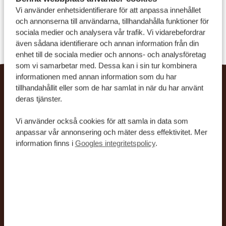
Vi använder enhetsidentifierare för att anpassa innehållet
och annonserna till användarna, tillhandahålla funktioner för
UPPTÄCK ALLA VÅRA RESOR
sociala medier och analysera vår trafik. Vi vidarebefordrar
även sådana identifierare och annan information från din
enhet till de sociala medier och annons- och analysföretag
som vi samarbetar med. Dessa kan i sin tur kombinera
informationen med annan information som du har
tillhandahållit eller som de har samlat in när du har använt
Därför ska du välja Afrika
deras tjänster.
Safari Resor
Vi använder också cookies för att samla in data som
anpassar vår annonsering och mäter dess effektivitet. Mer
information finns i
Googles integritetspolicy
.
Privata proffsguider, bekväma jeepar, flexibla upplägg
och oförglömliga upplevelser. Vi tar hand om alla
detaljer och ser till att du är väl förberedd, så att du kan
luta dig tillbaka och bara njuta av din drömresa, utan
stress eller krångel. Med service i absolut toppklass är vi
det självklara valet för din resa till Afrika.