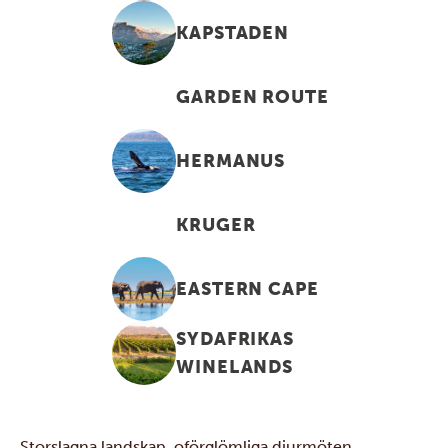
KAPSTADEN
GARDEN ROUTE
HERMANUS
KRUGER
EASTERN CAPE
SYDAFRIKAS
WINELANDS
Storslagna landskap, oförglömliga djurmöten,