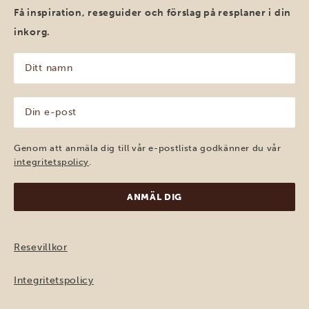
Få inspiration, reseguider och förslag på resplaner i din
inkorg.
Ditt
namn
(Obligatoriskt)
Din
e-
post
(Obligatoriskt)
Genom att anmäla dig till vår e-postlista godkänner du vår
integritetspolicy
.
Resevillkor
Integritetspolicy