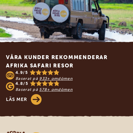
Footer
VÅRA KUNDER REKOMMENDERAR
AFRIKA SAFARI RESOR
4.9/5
Baserat på
933+ omdömen
4.8/5
Baserat på
578+ omdömen
LÄS MER