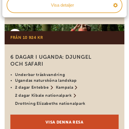
Visa detaljer
VISA DENNA RESA
Uganda
FRÅN 10 924 KR
6 DAGAR I UGANDA: DJUNGEL
OCH SAFARI
Underbar träskvandring
Ugandas natursköna landskap
2 dagar Entebbe
Kampala
2 dagar Kibale nationalpark
Drottning Elizabeths nationalpark
VISA DENNA RESA