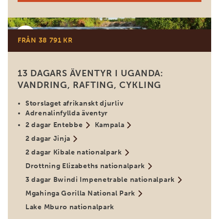
Uganda
FRÅN 38 791 KR
13 DAGARS ÄVENTYR I UGANDA:
VANDRING, RAFTING, CYKLING
Storslaget afrikanskt djurliv
Adrenalinfyllda äventyr
2 dagar Entebbe
Kampala
2 dagar Jinja
2 dagar Kibale nationalpark
Drottning Elizabeths nationalpark
3 dagar Bwindi Impenetrable nationalpark
Mgahinga Gorilla National Park
Lake Mburo nationalpark