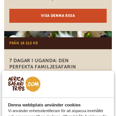
VISA DENNA RESA
Uganda
FRÅN 16 212 KR
7 DAGAR I UGANDA: DEN
PERFEKTA FAMILJESAFARIN
Safari med hästridning
Bildskönt afrikanskt djurliv
2 dagar Entebbe
Kampala
Jinja
2 dagar Murchison Falls nationalpark
Kibale nationalpark
Denna webbplats använder cookies
Vi använder enhetsidentifierare för att anpassa innehållet