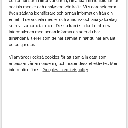
och annonserna till användarna, tillhandahålla funktioner för
VISA DENNA RESA
sociala medier och analysera vår trafik. Vi vidarebefordrar
även sådana identifierare och annan information från din
enhet till de sociala medier och annons- och analysföretag
Uganda
som vi samarbetar med. Dessa kan i sin tur kombinera
informationen med annan information som du har
FRÅN 23 610 KR
tillhandahållit eller som de har samlat in när du har använt
deras tjänster.
12 DAGAR I UGANDA: SAFARI
Vi använder också cookies för att samla in data som
BORTOM ALLFARVÄGARNA
anpassar vår annonsering och mäter dess effektivitet. Mer
information finns i
Googles integritetspolicy
.
Avlägsna och natursköna landskap
Underbara Sipi Falls
4 dagar Entebbe
Kampala
Sipi Falls
Jinja
2 dagar Moroto
2 dagar Kidepo Valley nationalpark
Murchison Falls nationalpark
VISA DENNA RESA