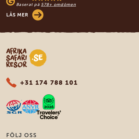
Baserat på
578+ omdömen
LÄS MER
Safari-resor i Afrika
+31 174 788 101
FÖLJ OSS