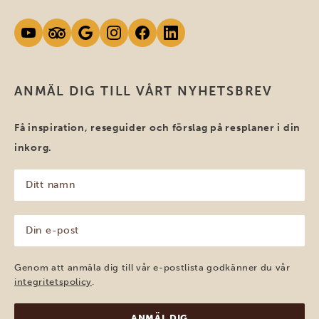
ANMÄL DIG TILL VÅRT NYHETSBREV
Få inspiration, reseguider och förslag på resplaner i din
inkorg.
Ditt
namn
(Obligatoriskt)
Din
e-
post
(Obligatoriskt)
Genom att anmäla dig till vår e-postlista godkänner du vår
integritetspolicy
.