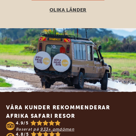
OLIKA LÄNDER
Footer
VÅRA KUNDER REKOMMENDERAR
AFRIKA SAFARI RESOR
4.9/5
Baserat på
933+ omdömen
4.8/5