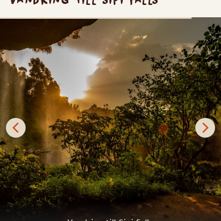
SILVER
Ta på dig vandringsskorna, packa med handduk och
badkläder, det är dags att vandra till Sipi Falls! Beläget i
den storslagna Mount Elgon-regionen består fallen av