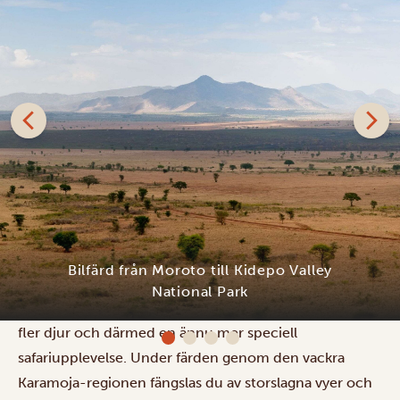
Den fem timmar långa bilresan från det karga Moroto-
distriktet till Kidepo Valley National Park tar dig
verkligen
off the beaten track
. Den avlägsna Kidepo
besöks av färre turister, vilket innebär mer orörd natur,
Kidepo Savannah Lodge
fler djur och därmed en ännu mer speciell
safariupplevelse. Under färden genom den vackra
Karamoja-regionen fängslas du av storslagna vyer och