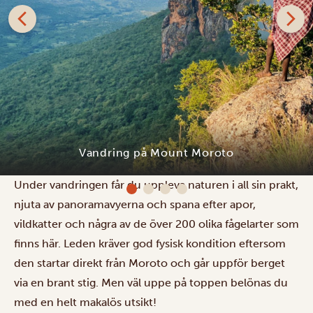
Mount Moroto är det högsta berget i Karamoja-
regionen i östra Uganda. Med sina 3 000 meter bjuder
det på fantastiska vandringar och samtidigt en unik
kulturell upplevelse när du möter Ugandas bergsfolk.
Kara-Tunga Safari Camp
Under vandringen får du uppleva naturen i all sin prakt,
njuta av panoramavyerna och spana efter apor,
vildkatter och några av de över 200 olika fågelarter som
finns här. Leden kräver god fysisk kondition eftersom
den startar direkt från Moroto och går uppför berget
via en brant stig. Men väl uppe på toppen belönas du
med en helt makalös utsikt!