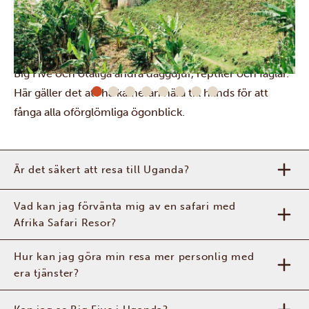
Om du någonsin har drömt om en safari i Afrika, gör
dig redo att uppfylla din dröm.
Murchison Falls
National Park
och
Ziwa Rhino Sanctuary
är hemvist för
Big Five och otaliga andra däggdjur, reptiler och fåglar.
Här gäller det att ha kameran nära till hands för att
fånga alla oförglömliga ögonblick.
Är det säkert att resa till Uganda?
Vad kan jag förvänta mig av en safari med
Afrika Safari Resor?
Hur kan jag göra min resa mer personlig med
era tjänster?