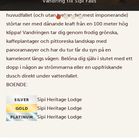
tre fascinerande vattenfall på mer än 70 meter, där
Sipi Heritage Lodge
huvudfallet (och utan tvekan det mest imponerande)
störtar ner med dånande kraft från en 100 meter hög
klippa! Vandringen tar dig genom frodig grönska,
kaffeplantager och pittoreska landskap med
panoramavyer och har du tur får du syn på en
kameleont längs vägen. Belöna dig själv i slutet med ett
dopp i någon av strömmarna eller en uppfriskande
dusch direkt under vattenfallet.
BOENDE:
Sipi Heritage Lodge
SILVER
Sipi Heritage Lodge
GOLD
Sipi Heritage Lodge
PLATINUM