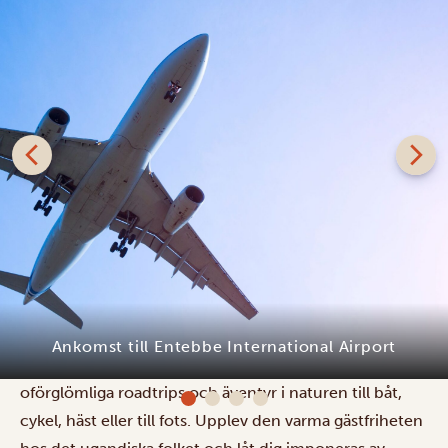
Du anländer till Entebbe International Airport som blir
din port till Ugandas mångfacetterade skönhet! Här
väntar landet med spännande gorilla- och
schimpansvandringar, fantastiska vildmarkssafaris,
Karibu Guesthouse Entebbe
oförglömliga roadtrips och äventyr i naturen till båt,
cykel, häst eller till fots. Upplev den varma gästfriheten