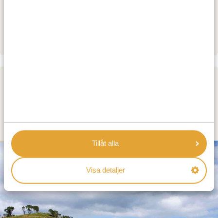
Protea Hotel Kampala
GOLD
Protea Hotel Kampala
PLATINUM
DAG 3
BILFÄRD FRÅN ENTEBBE /
KAMPALA TILL SIPI FALLS
Tillåt alla
SILVER
Visa detaljer