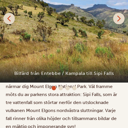
Idag lämnar du halvön och ger dig ut på en sex timmar
lång resa mot Sipi Falls. Landskapet förändras gradvis
från stadens liv och Victoriasjöns sandstränder till
vildare terräng och frodigt grönskande natur när du
Sipi Heritage Lodge
närmar dig Mount Elgon National Park. Väl framme
möts du av parkens stora attraktion: Sipi Falls, som är
tre vattenfall som störtar nerför den utslocknade
vulkanen Mount Elgons nordvästra sluttningar. Varje
fall rinner från olika höjder och tillsammans bildar de
en mäktig och imponerande syn!