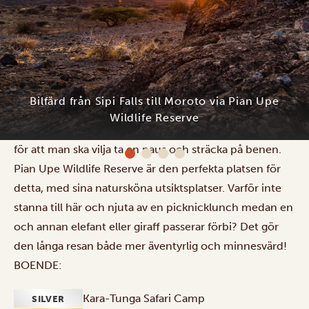
Efter att ha upplevt de vackra, täta och frodigt gröna
Sipi Falls i Mount Elgon National Park går resan vidare
mot det mer karga och klippiga Moroto-distriktet.
Färden tar ungefär sex timmar, vilket är tillräckligt lång
Kara-Tunga Safari Camp
för att man ska vilja ta en paus och sträcka på benen.
Pian Upe Wildlife Reserve är den perfekta platsen för
detta, med sina natursköna utsiktsplatser. Varför inte
stanna till här och njuta av en picknicklunch medan en
och annan elefant eller giraff passerar förbi? Det gör
den långa resan både mer äventyrlig och minnesvärd!
BOENDE:
Kara-Tunga Safari Camp
SILVER