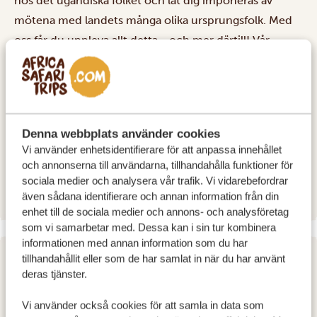
hos det ugandiska folket och låt dig imponeras av
mötena med landets många olika ursprungsfolk. Med
oss får du uppleva allt detta - och mer därtill! Vår
chaufför väntar på dig vid flygplatsen, med en skylt
med ditt namn på. Välkommen till Uganda!
BOENDE:
Karibu Guesthouse Entebbe
Denna webbplats använder cookies
SILVER
Vi använder enhetsidentifierare för att anpassa innehållet
Lake Victoria Serena Golf Resort and Spa
GOLD
och annonserna till användarna, tillhandahålla funktioner för
Protea Hotel Kampala
PLATINUM
sociala medier och analysera vår trafik. Vi vidarebefordrar
även sådana identifierare och annan information från din
enhet till de sociala medier och annons- och analysföretag
som vi samarbetar med. Dessa kan i sin tur kombinera
informationen med annan information som du har
tillhandahållit eller som de har samlat in när du har använt
DAG 2
deras tjänster.
STADSTUR AV KAMPALA
Vi använder också cookies för att samla in data som