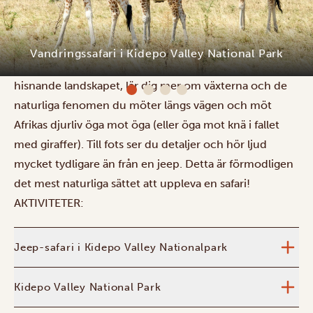
Under en vandringssafari i Kidepo Valley National Park
får du upptäcka denna naturpärla från ett helt annat
perspektiv. När morgonsolen stiger börjar ditt äventyr
tillsammans med en erfaren guide. Fördjupa dig i det
Kidepo Savannah Lodge
hisnande landskapet, lär dig mer om växterna och de
naturliga fenomen du möter längs vägen och möt
Afrikas djurliv öga mot öga (eller öga mot knä i fallet
med giraffer). Till fots ser du detaljer och hör ljud
mycket tydligare än från en jeep. Detta är förmodligen
det mest naturliga sättet att uppleva en safari!
AKTIVITETER:
Jeep-safari i Kidepo Valley Nationalpark
Kidepo Valley National Park