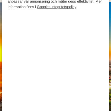
anpassar vår annonsering och mäter dess effektivitet. Mer
information finns i
Googles integritetspolicy
.
SILVER
Ugandas huvudstad välkomnar dig med en perfekt
blandning av tradition, kultur och modernitet. Under
en stadstur i Kampala kommer du att förstå vad vi
menar. Din guide tar dig till ikoniska landmärken som