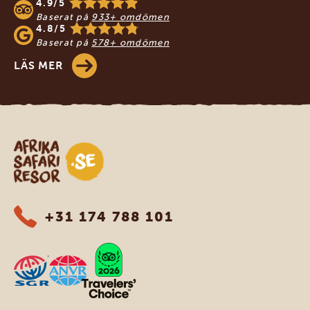
4.9/5
Baserat på
933+ omdömen
4.8/5
Baserat på
578+ omdömen
LÄS MER
Safari-resor i Afrika
+31 174 788 101