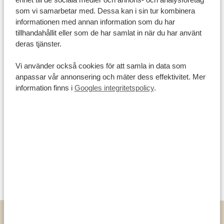
som vi samarbetar med. Dessa kan i sin tur kombinera
Kapstaden
informationen med annan information som du har
tillhandahållit eller som de har samlat in när du har använt
Kapstaden är en stad med hisnande kontraster, och
deras tjänster.
det är perfekt att utforska den med en oförglömlig
Vi använder också cookies för att samla in data som
naturskön bilresa. Ta vägen längs ikoniska Chapman's
anpassar vår annonsering och mäter dess effektivitet. Mer
Peak Drive, där varje krök avslöjar fantastiska
information finns i
Googles integritetspolicy
.
havsutsikter och dramatiska klippor. Från de livliga
gatorna i stadens centrum till de lugna stränderna och
den robusta kustlinjen erbjuder en bilresa genom
Kapstaden oändliga möjligheter att upptäcka den
naturliga skönheten och den rika kulturen som gör
denna stad verkligen unik.