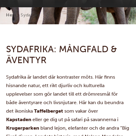
Hem
Sydafrika
SYDAFRIKA: MÅNGFALD &
ÄVENTYR
Sydafrika är landet där kontraster möts. Här finns
hisnande natur, ett rikt djurliv och kulturella
upplevelser som gör landet till ett drömresmål för
både äventyrare och livsnjutare. Här kan du beundra
det ikoniska
Taffelberget
som vakar över
Kapstaden
eller ge dig ut på safari på savannerna i
Krugerparken
bland lejon, elefanter och de andra ”Big