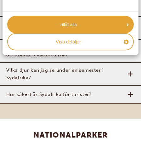
När är den bästa tiden att besöka Sydafrika?
Vad kan jag förvänta mig av en afrikansk
Tillåt alla
safari i Sydafrika?
Visa detaljer
Varför ska man besöka Sydafrika och vilka är
de största sevärdheterna?
Vilka djur kan jag se under en semester i
Sydafrika?
Hur säkert är Sydafrika för turister?
NATIONALPARKER