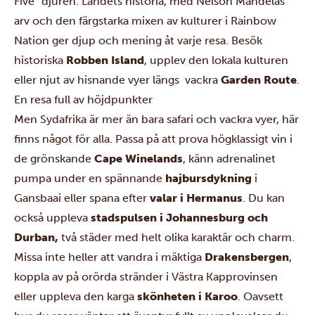
Five” djuren. Landets historia, med Nelson Mandelas
arv och den färgstarka mixen av kulturer i Rainbow
Nation ger djup och mening åt varje resa. Besök
historiska
Robben Island
, upplev den lokala kulturen
eller njut av hisnande vyer längs vackra
Garden Route
.
En resa full av höjdpunkter
Men Sydafrika är mer än bara safari och vackra vyer, här
finns något för alla. Passa på att prova högklassigt vin i
de grönskande
Cape Winelands
, känn adrenalinet
pumpa under en spännande
hajbursdykning
i
Gansbaai eller spana efter
valar i Hermanus
. Du kan
också uppleva
stadspulsen i Johannesburg och
Durban,
två städer med helt olika karaktär och charm.
Missa inte heller att vandra i mäktiga
Drakensbergen
,
koppla av på orörda stränder i Västra Kapprovinsen
eller uppleva den karga
skönheten i Karoo
. Oavsett