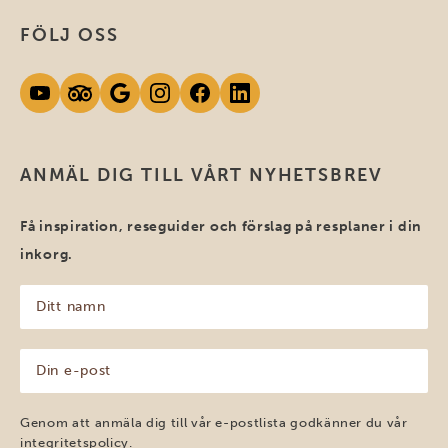
FÖLJ OSS
ANMÄL DIG TILL VÅRT NYHETSBREV
Få inspiration, reseguider och förslag på resplaner i din
inkorg.
Ditt
namn
(Obligatoriskt)
Din
e-
post
(Obligatoriskt)
Genom att anmäla dig till vår e-postlista godkänner du vår
integritetspolicy
.