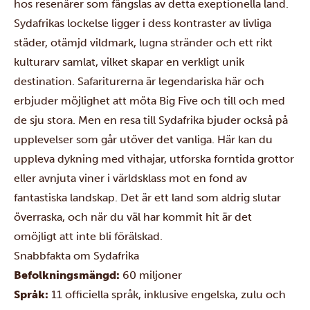
hos resenärer som fängslas av detta exeptionella land.
Sydafrikas lockelse ligger i dess kontraster av livliga
städer, otämjd vildmark, lugna stränder och ett rikt
kulturarv samlat, vilket skapar en verkligt unik
destination. Safariturerna är legendariska här och
erbjuder möjlighet att möta Big Five och till och med
de sju stora. Men en resa till Sydafrika bjuder också på
upplevelser som går utöver det vanliga. Här kan du
uppleva dykning med vithajar, utforska forntida grottor
eller avnjuta viner i världsklass mot en fond av
fantastiska landskap. Det är ett land som aldrig slutar
överraska, och när du väl har kommit hit är det
omöjligt att inte bli förälskad.
Snabbfakta om Sydafrika
Befolkningsmängd:
60 miljoner
Språk:
11 officiella språk, inklusive engelska, zulu och