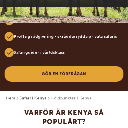
100% specialiserade på Afrika
Proffsig rådgivning - skräddarsydda privata safaris
Safariguider i världsklass
GÖR EN FÖRFRÅGAN
Hem
Safari i Kenya
Höjdpunkter i Kenya
VARFÖR ÄR KENYA SÅ
POPULÄRT?