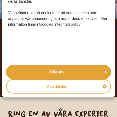
deras tjänster.
Vi använder också cookies för att samla in data som
anpassar vår annonsering och mäter dess effektivitet. Mer
information finns i
Googles integritetspolicy
.
Låt oss skräddarsy din
drömresa
FÅ ETT KOSTNADSFRITT RESEFÖRSLAG
Tillåt alla
BÖRJA PLANERA DIN DRÖMRESA
Visa detaljer
Ring en av våra experter