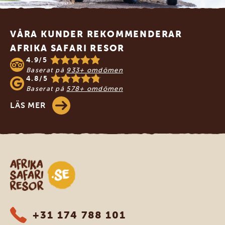
Footer
VÅRA KUNDER REKOMMENDERAR
AFRIKA SAFARI RESOR
4.9/5
Baserat på
933+ omdömen
4.8/5
Baserat på
578+ omdömen
LÄS MER
Safari-resor i Afrika
+31 174 788 101