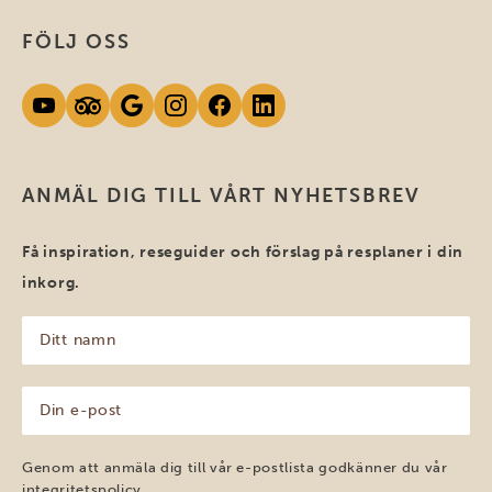
FÖLJ OSS
ANMÄL DIG TILL VÅRT NYHETSBREV
Få inspiration, reseguider och förslag på resplaner i din
inkorg.
Ditt
namn
(Obligatoriskt)
Din
e-
post
(Obligatoriskt)
Genom att anmäla dig till vår e-postlista godkänner du vår
integritetspolicy
.