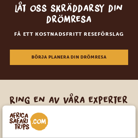
Låt oss skräddarsy din
drömresa
FÅ ETT KOSTNADSFRITT RESEFÖRSLAG
BÖRJA PLANERA DIN DRÖMRESA
Ring en av våra experter
VÅRA SPECIALISTER FINNS HÄR FÖR ATT
HJÄLPA DIG