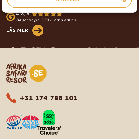
4.9/5
Baserat på
933+ omdömen
4.8/5
Baserat på
578+ omdömen
LÄS MER
Safari-resor i Afrika
+31 174 788 101