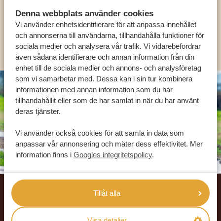
SV:
+31 174 788 101
Denna webbplats använder cookies
Vi använder enhetsidentifierare för att anpassa innehållet
och annonserna till användarna, tillhandahålla funktioner för
OLIKA LÄNDER
sociala medier och analysera vår trafik. Vi vidarebefordrar
även sådana identifierare och annan information från din
enhet till de sociala medier och annons- och analysföretag
som vi samarbetar med. Dessa kan i sin tur kombinera
informationen med annan information som du har
tillhandahållit eller som de har samlat in när du har använt
deras tjänster.
Vi använder också cookies för att samla in data som
anpassar vår annonsering och mäter dess effektivitet. Mer
information finns i
Googles integritetspolicy
.
Footer
Tillåt alla
VÅRA KUNDER REKOMMENDERAR
AFRIKA SAFARI RESOR
Visa detaljer