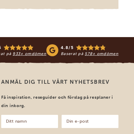
5
4.8/5
rat på
933+ omdömen
Baserat på
578+ omdömen
ANMÄL DIG TILL VÅRT NYHETSBREV
Få inspiration, reseguider och förslag på resplaner i
din inkorg.
Ditt
Din
namn
e-
post
(Obligatoriskt)