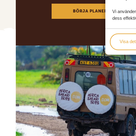
BÖRJA PLANERA DIN DRÖM
Vi använder
dess effekti
Visa det