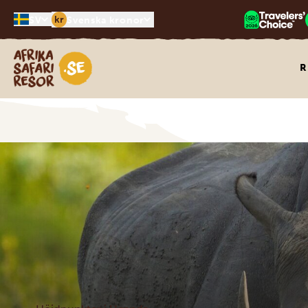
kr
SV
Svenska kronor
Safari-resor i Afrika
R