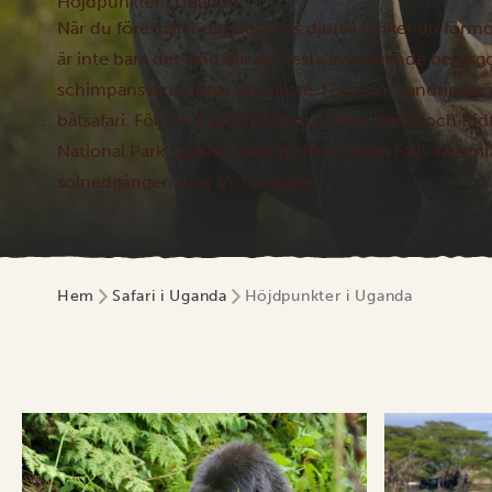
Höjdpunkter i Uganda
När du föreställer dig Ugandas djurliv tänker du förmo
är inte bara det land där de flesta kvarvarande bergsgo
schimpansvandringar ett måste. Förutom vandringar v
båtsafari. Följ med på kryssning på den breda och fri
National Park, upplev mäktiga Murchison Falls vattenfall
solnedgången över Victoriasjön.
Hem
Safari i Uganda
Höjdpunkter i Uganda