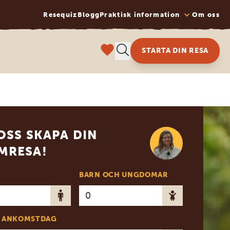
Resequiz
Blogg
Praktisk information
Om oss
STARTA DIN RESA
OSS SKAPA DIN
MRESA!
BARN OCH UNGDOMAR
 ANKOMSTDAG