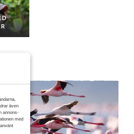
ED
ER
vändarna,
rdrar även
ch annons-
mationen med
 använt