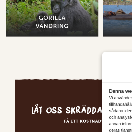
GORILLA
VANDRING
Denna we
Vi använder 
tillhandahål
Låt oss skräddarsy d
sådana ident
och analysf
FÅ ETT KOSTNADSFRITT RESE
annan inform
deras tjänst