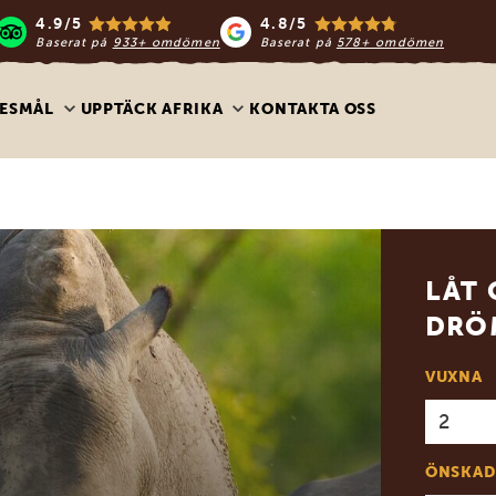
4.9/5
4.8/5
Baserat på
933+ omdömen
Baserat på
578+ omdömen
ESMÅL
UPPTÄCK AFRIKA
KONTAKTA OSS
LÅT 
DRÖ
VUXNA
ÖNSKAD