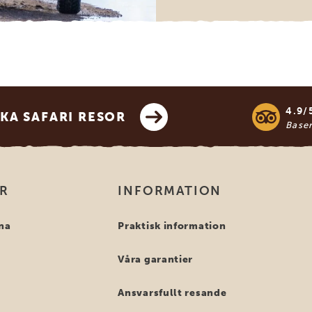
4.9/
KA SAFARI RESOR
Base
OR
INFORMATION
na
Praktisk information
Våra garantier
Ansvarsfullt resande