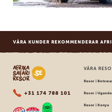
Footer
VÅRA KUNDER REKOMMENDERAR AFRI
Safari-resor i Afrika
VÅRA RES
Resor i Botswa
+31 174 788 101
Resor i Uganda
Resor i Kenya