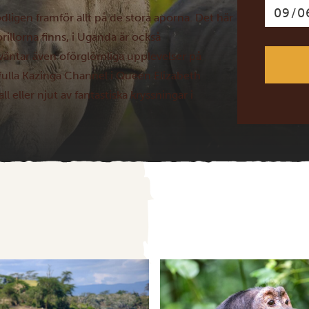
dligen framför allt på de stora aporna. Det här
rillorna finns, i Uganda är också
äntar även oförglömliga upplevelser på
dfulla Kazinga Channel i Queen Elizabeth
 eller njut av fantastiska kryssningar i