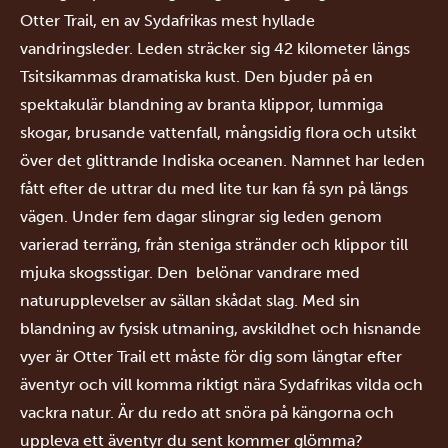
Otter Trail, en av Sydafrikas mest hyllade
vandringsleder. Leden sträcker sig 42 kilometer längs
Tsitsikammas dramatiska kust. Den bjuder på en
spektakulär blandning av branta klippor, lummiga
skogar, brusande vattenfall, mångsidig flora och utsikt
över det glittrande Indiska oceanen. Namnet har leden
fått efter de uttrar du med lite tur kan få syn på längs
vägen. Under fem dagar slingrar sig leden genom
varierad terräng, från steniga stränder och klippor till
mjuka skogsstigar. Den belönar vandrare med
naturupplevelser av sällan skådat slag. Med sin
blandning av fysisk utmaning, avskildhet och hisnande
vyer är Otter Trail ett måste för dig som längtar efter
äventyr och vill komma riktigt nära Sydafrikas vilda och
vackra natur. Är du redo att snöra på kängorna och
uppleva ett äventyr du sent kommer glömma?