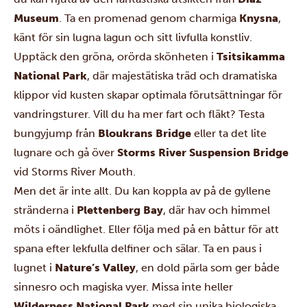
Museum
. Ta en promenad genom charmiga
Knysna
,
känt för sin lugna lagun och sitt livfulla konstliv.
Upptäck den gröna, orörda skönheten i
Tsitsikamma
National Park
, där majestätiska träd och dramatiska
klippor vid kusten skapar optimala förutsättningar för
vandringsturer. Vill du ha mer fart och fläkt? Testa
bungyjump från
Bloukrans Bridge
eller ta det lite
lugnare och gå över
Storms River Suspension Bridge
vid Storms River Mouth.
Men det är inte allt. Du kan koppla av på de gyllene
stränderna i
Plettenberg Bay
, där hav och himmel
möts i oändlighet. Eller följa med på en båttur för att
spana efter lekfulla delfiner och sälar. Ta en paus i
lugnet i
Nature’s Valley
, en dold pärla som ger både
sinnesro och magiska vyer. Missa inte heller
Wilderness National Park
med sin unika biologiska