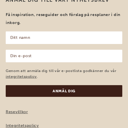
ANMÄL DIG TILL VÅRT NYHETSBREV
Få inspiration, reseguider och förslag på resplaner i din
inkorg.
Ditt
namn
(Obligatoriskt)
Din
e-
post
(Obligatoriskt)
Genom att anmäla dig till vår e-postlista godkänner du vår
integritetspolicy
.
Resevillkor
Integritetspolicy