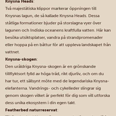
Knysna Heads
:
Två majestätiska klippor markerar öppningen till
Knysnas lagun, de så kallade Knysna Heads. Dessa
ståtliga formationer bjuder på storslagna vyer över
lagunen och Indiska oceanens kraftfulla vatten. Här kan
besöka utsiktsplatser, vandra på strandpromenader
eller hoppa på en båttur för att uppleva landskapet från
vattnet.
Knysna-skogen
:
Den uråldriga Knysna-skogen är en grönskande
tillflyktsort fylld av höga träd, rikt djurliv, och om du
har tur, ett sällsynt möte med de legendariska Knysna-
elefanterna. Vandrings- och cykelleder slingrar sig
genom skogen vilket är perfekt för dig som vill utforska
dess unika ekosystem i din egen takt.
Featherbed naturreservat
: