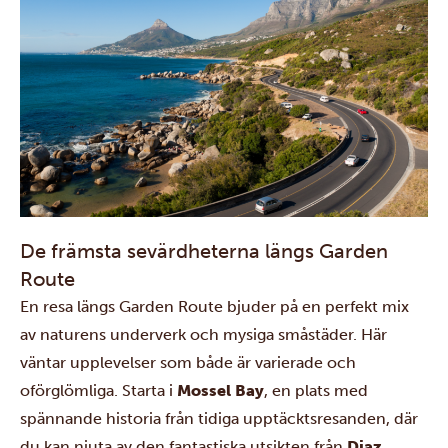
De främsta sevärdheterna längs Garden
Route
En resa längs Garden Route bjuder på en perfekt mix
av naturens underverk och mysiga småstäder. Här
väntar upplevelser som både är varierade och
oförglömliga. Starta i
Mossel Bay
, en plats med
spännande historia från tidiga upptäcktsresanden, där
du kan njuta av den fantastiska utsikten från
Diaz