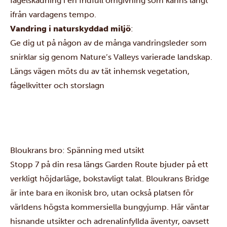
fågelskådning i en fridfull omgivning som känns långt
ifrån vardagens tempo.
Vandring i naturskyddad miljö
:
Ge dig ut på någon av de många vandringsleder som
snirklar sig genom Nature’s Valleys varierade landskap.
Längs vägen möts du av tät inhemsk vegetation,
fågelkvitter och storslagn
Bloukrans bro: Spänning med utsikt
Stopp 7 på din resa längs Garden Route bjuder på ett
verkligt höjdarläge, bokstavligt talat. Bloukrans Bridge
är inte bara en ikonisk bro, utan också platsen för
världens högsta kommersiella bungyjump. Här väntar
hisnande utsikter och adrenalinfyllda äventyr, oavsett