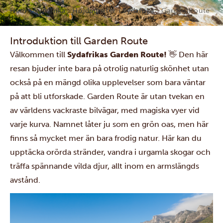
Hem
Sydafrika
Höjdpunkter i Sydafrika
Garden Route
Introduktion till Garden Route
Välkommen till
Sydafrikas Garden Route!
👋
Den här
resan bjuder inte bara på otrolig naturlig skönhet utan
också på en mängd olika upplevelser som bara väntar
på att bli utforskade. Garden Route är utan tvekan en
av världens vackraste bilvägar, med magiska vyer vid
varje kurva. Namnet låter ju som en grön oas, men här
finns så mycket mer än bara frodig natur. Här kan du
upptäcka orörda stränder, vandra i urgamla skogar och
träffa spännande vilda djur, allt inom en armslängds
avstånd.