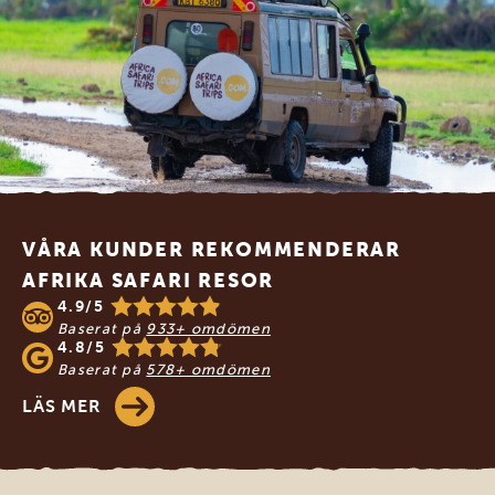
Footer
VÅRA KUNDER REKOMMENDERAR
AFRIKA SAFARI RESOR
4.9/5
Baserat på
933+ omdömen
4.8/5
Baserat på
578+ omdömen
LÄS MER