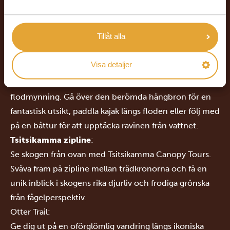
skogar och spännande friluftsaktiviteter möts. Denna
ikoniska destination längs Garden Route bjuder på
Tillåt alla
både storslagen natur och minnesvärda upplevelser.
Höjdpunkter i Tsitsikamma nationalpark
Visa detaljer
Storms River Mouth
:
Utforska det dramatiska landskapet vid Storms
flodmynning. Gå över den berömda hängbron för en
fantastisk utsikt, paddla kajak längs floden eller följ med
på en båttur för att upptäcka ravinen från vattnet.
Tsitsikamma zipline
:
Se skogen från ovan med Tsitsikamma Canopy Tours.
Sväva fram på zipline mellan trädkronorna och få en
unik inblick i skogens rika djurliv och frodiga grönska
från fågelperspektiv.
Otter Trail:
Ge dig ut på en oförglömlig vandring längs ikoniska