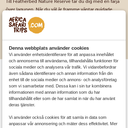
Till Featherbed Nature Reserve tar du dig med en färja
över lagunen. När du väl är framme väntar guidade
turer, natursköna stigar och hisnande utsikt över hav,
kust och fynbos. Lär dig mer om områdets historia och
ekologi, och håll utkik efter fåglar och annat djurliv i
detta välbevarade naturliga paradis.
Denna webbplats använder cookies
Vi använder enhetsidentifierare för att anpassa innehållet
och annonserna till användarna, tillhandahålla funktioner för
sociala medier och analysera vår trafik. Vi vidarebefordrar
även sådana identifierare och annan information från din
Plettenberg Bay: Paradiset vid kusten
enhet till de sociala medier och annons- och analysföretag
Stopp nummer 4 tar oss till Plettenberg Bay, ett riktigt
som vi samarbetar med. Dessa kan i sin tur kombinera
kustparadis där gyllene sandstränder, marint djurliv
informationen med annan information som du har
tillhandahållit eller som de har samlat in när du har använt
och charmiga boutique-vingårdar väntar längs den
deras tjänster.
spektakulära Garden Route-kusten.
Höjdpunkter i Plettenberg Bay
Vi använder också cookies för att samla in data som
Robberg naturreservat
anpassar vår annonsering och mäter dess effektivitet. Mer