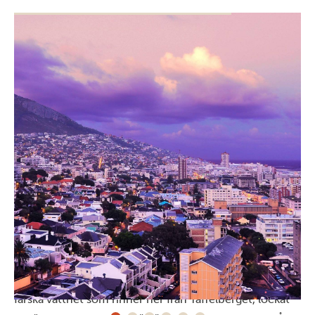
Vid handelsvägarnas korsning, mellan Asien
och Amerika
Kapstaden har, tack vare sitt strategiska läge och det
färska vattnet som rinner ner från Taffelberget, lockat