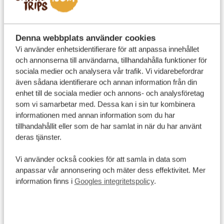
Bästa tiden att besöka Kapstaden
Kapstaden är en destination som lockar året runt.
Denna webbplats använder cookies
Vi använder enhetsidentifierare för att anpassa innehållet
Sommaren är perfekt för sol och strandliv, medan
och annonserna till användarna, tillhandahålla funktioner för
vintern bjuder på en lugnare atmosfär med färre
sociala medier och analysera vår trafik. Vi vidarebefordrar
besökare. Den enda nackdelen under vintern är att
även sådana identifierare och annan information från din
linbanan till Taffelbergets topp håller stängt i ungefär
enhet till de sociala medier och annons- och analysföretag
som vi samarbetar med. Dessa kan i sin tur kombinera
6–7 veckor för underhåll.
informationen med annan information som du har
Planerar du att resa i
januari
? Se då till att uppleva
tillhandahållit eller som de har samlat in när du har använt
Kapstadens minstrelkarneval, Kaapse Klopse, som äger
deras tjänster.
rum den 2 januari varje år. Den färgsprakande festen
Vi använder också cookies för att samla in data som
fyller gatorna med musik, sång och dans, då tusentals
anpassar vår annonsering och mäter dess effektivitet. Mer
deltagare i glittrande dräkter och med färgglada
information finns i
Googles integritetspolicy
.
parasoller paraderar genom staden. Karnevalen är ett
uttryck för Kapstadens mångkulturella arv och har
rötter i slavtiden, då de förslavade endast fick en ledig