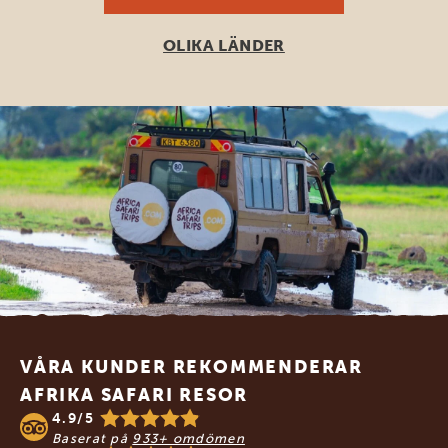
OLIKA LÄNDER
Footer
VÅRA KUNDER REKOMMENDERAR
AFRIKA SAFARI RESOR
4.9/5
Baserat på
933+ omdömen