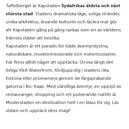
Taffelberget är Kapstaden
Sydafrikas äldsta och näst
största stad
. Stadens dramatiska läge, soliga stränder,
unika arkitektur, levande kulturliv och läckra mat gör
att Kapstaden gång på gång rankas som en av världens
främsta städer att besöka.
Kapstaden
är ett paradis för både äventyrslystna,
naturälskare, modeintresserade och matentusiaster,
här finns alltid
något att upptäcka
. Strosa längs det
livliga V&A Waterfront, fördjupa dig i stadens rika
historia eller promenera genom de färgsprakande
gatorna i Bo-Kaap. Med oändliga äventyr, en uppsjö av
restauranger, shopping och ett pulserande nattliv är
Moderstaden en destination helt i en klass för sig. Läs
vidare och upptäck dess magi!