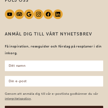
FÖLJ OSS
ANMÄL DIG TILL VÅRT NYHETSBREV
Få inspiration, reseguider och förslag på resplaner i din
inkorg.
Ditt
namn
(Obligatoriskt)
Din
e-
post
(Obligatoriskt)
Genom att anmäla dig till vår e-postlista godkänner du vår
integritetspolicy
.