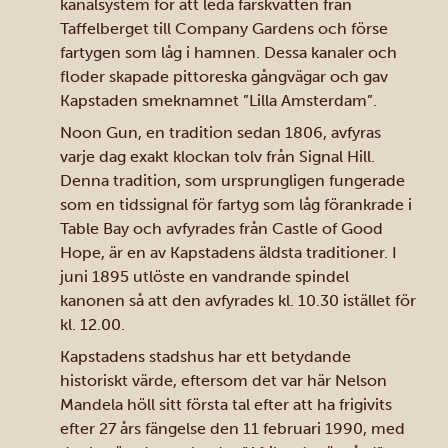
kanalsystem för att leda färskvatten från
Taffelberget till Company Gardens och förse
fartygen som låg i hamnen. Dessa kanaler och
floder skapade pittoreska gångvägar och gav
Kapstaden smeknamnet ”Lilla Amsterdam”.
Noon Gun, en tradition sedan 1806, avfyras
varje dag exakt klockan tolv från Signal Hill.
Denna tradition, som ursprungligen fungerade
som en tidssignal för fartyg som låg förankrade i
Table Bay och avfyrades från Castle of Good
Hope, är en av Kapstadens äldsta traditioner. I
juni 1895 utlöste en vandrande spindel
kanonen så att den avfyrades kl. 10.30 istället för
kl. 12.00.
Kapstadens stadshus har ett betydande
historiskt värde, eftersom det var här Nelson
Mandela höll sitt första tal efter att ha frigivits
efter 27 års fängelse den 11 februari 1990, med