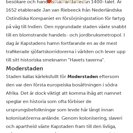
besökare och handelsmän ända sedan 1400-talet. År
1652 etablerade Jan van Riebeeck från Nederländska
Ostindiska Kompaniet en försörjningsstation för fartyg
på väg till Indien. Den nygrundade staden växte snabbt
till en blomstrande handels- och jordbruksmetropol. I
dag är Kapstadens hamn fortfarande en av de mest
trafikerade sjöfartskorridorerna i världen och lever upp
till sitt historiska smeknamn ”Havets taverna”.
Moderstaden
Staden kallas kärleksfullt för
Moderstaden
eftersom
den var den första europeiska bosättningen i södra
Afrika. Det är dock viktigt att komma ihåg att namnet
speglar en historia som ofta förbiser de
ursprungsbefolkningar som levde här långt innan
kolonisatörerna anlände. Genom kolonisering, slaveri
och apartheid växte Kapstaden fram till den livliga,