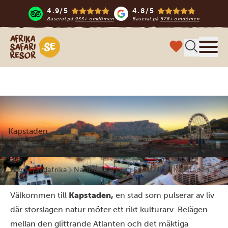
4.9/5
4.8/5
Baserat på
933+ omdömen
Baserat på
578+ omdömen
Safari-resor i Afrika
Meny
Kapstaden
Hem
Sydafrika
Nationalparker i Sydafrika
Kapstaden
Välkommen till
Kapstaden,
en stad som pulserar av liv
där storslagen natur möter ett rikt kulturarv. Belägen
mellan den glittrande Atlanten och det mäktiga