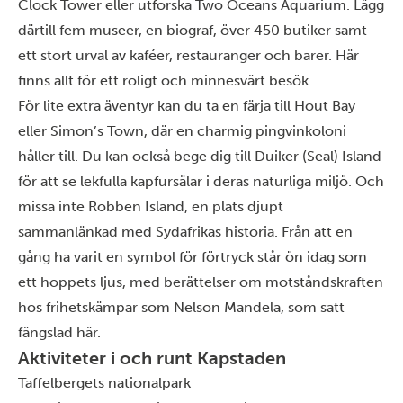
Clock Tower eller utforska Two Oceans Aquarium. Lägg
därtill fem museer, en biograf, över 450 butiker samt
ett stort urval av kaféer, restauranger och barer. Här
finns allt för ett roligt och minnesvärt besök.
För lite extra äventyr kan du ta en färja till Hout Bay
eller Simon’s Town, där en charmig pingvinkoloni
håller till. Du kan också bege dig till Duiker (Seal) Island
för att se lekfulla kapfursälar i deras naturliga miljö. Och
missa inte Robben Island, en plats djupt
sammanlänkad med Sydafrikas historia. Från att en
gång ha varit en symbol för förtryck står ön idag som
ett hoppets ljus, med berättelser om motståndskraften
hos frihetskämpar som Nelson Mandela, som satt
fängslad här.
Aktiviteter i och runt Kapstaden
Taffelbergets nationalpark