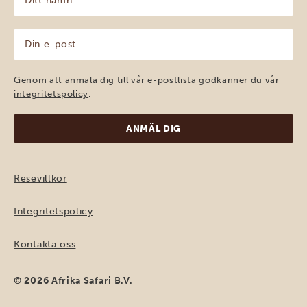
namn
(Obligatoriskt)
Din
e-
post
(Obligatoriskt)
Genom att anmäla dig till vår e-postlista godkänner du vår
integritetspolicy
.
Resevillkor
Integritetspolicy
Kontakta oss
© 2026 Afrika Safari B.V.