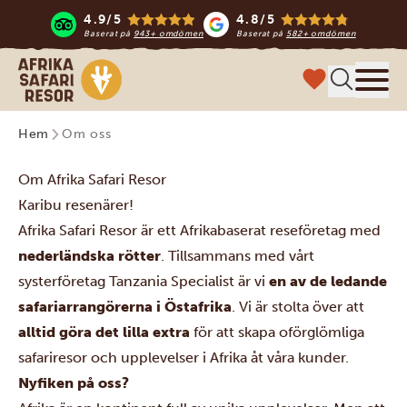
4.9/5
4.8/5
Baserat på
943+ omdömen
Baserat på
582+ omdömen
Safari-resor i Afrika
Meny
Hem
Om oss
Om Afrika Safari Resor
Karibu resenärer!
Afrika Safari Resor är ett Afrikabaserat reseföretag med
nederländska rötter
. Tillsammans med vårt
systerföretag Tanzania Specialist är vi
en av de ledande
safariarrangörerna i Östafrika
. Vi är stolta över att
alltid göra det lilla extra
för att skapa oförglömliga
safariresor och upplevelser i Afrika åt våra kunder.
Nyfiken på oss?