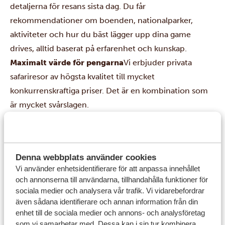
detaljerna för resans sista dag. Du får
rekommendationer om boenden, nationalparker,
aktiviteter och hur du bäst lägger upp dina game
drives, alltid baserat på erfarenhet och kunskap.
Maximalt värde för pengarna
Vi erbjuder privata
safariresor av högsta kvalitet till mycket
konkurrenskraftiga priser. Det är en kombination som
är mycket svårslagen.
Bekväma safarifordon
Våra safarijeepar är rymliga,
bekväma och noggrant underhållna. De är utrustade
med stora fönster och pop-up-tak för bästa möjliga
Denna webbplats använder cookies
utsikt under dina game drives.
Vi använder enhetsidentifierare för att anpassa innehållet
Ingen begränsning i körsträcka
Till skillnad från
och annonserna till användarna, tillhandahålla funktioner för
många andra safariarrangörer erbjuder vi dig safaris
sociala medier och analysera vår trafik. Vi vidarebefordrar
även sådana identifierare och annan information från din
med obegränsad körsträcka. Det innebär att vi kan ta
enhet till de sociala medier och annons- och analysföretag
dig till unika och avlägsna platser dit andra arrangörer
som vi samarbetar med. Dessa kan i sin tur kombinera