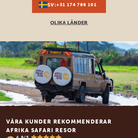
SV:
+31 174 788 101
OLIKA LÄNDER
Footer
VÅRA KUNDER REKOMMENDERAR
AFRIKA SAFARI RESOR
4.9/5