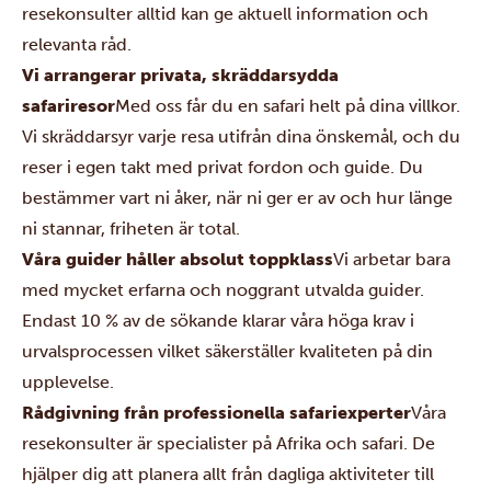
resekonsulter alltid kan ge aktuell information och
relevanta råd.
Vi arrangerar privata, skräddarsydda
safariresor
Med oss får du en safari helt på dina villkor.
Vi skräddarsyr varje resa utifrån dina önskemål, och du
reser i egen takt med privat fordon och guide. Du
bestämmer vart ni åker, när ni ger er av och hur länge
ni stannar, friheten är total.
Våra guider håller absolut toppklass
Vi arbetar bara
med mycket erfarna och noggrant utvalda guider.
Endast 10 % av de sökande klarar våra höga krav i
urvalsprocessen vilket säkerställer kvaliteten på din
upplevelse.
Rådgivning från professionella safariexperter
Våra
resekonsulter är specialister på Afrika och safari. De
hjälper dig att planera allt från dagliga aktiviteter till