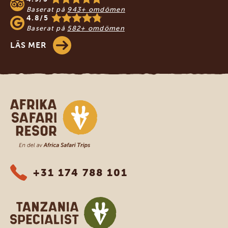
Baserat på
943+ omdömen
4.8/5
Baserat på
582+ omdömen
LÄS MER
Safari-resor i Afrika
+31 174 788 101