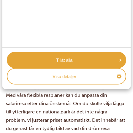
njuta av din semester.
Utmärkelser och omdömen
Afrika Safari Resor har tilldelats den prestigefyllda
TripAdvisor Travellers ’Choice Award för 2025,
en
utmärkelse som
placerar oss bland de 10 % mest
uppskattade researrangörerna
i hela världen.
Välkommen att läsa
våra omdömen från tidigare
Tillåt alla
kunder på Google
.
Kom igång med din resa
Visa detaljer
För att göra det enkelt att planera har vi tagit fram flera
färdiga förslag på
safari i Kenya
och
resor i Uganda
!
Med våra flexibla resplaner kan du anpassa din
safariresa efter dina önskemål. Om du skulle vilja lägga
till ytterligare en nationalpark är det inte några
problem, vi justerar priset automatiskt. Det innebär att
du genast får en tydlig bild av vad din drömresa