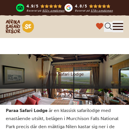
4.9/5
4.8/5
Baserat på
933+ omdömen
Baserat på
578+ omdömen
Safari-resor i Afrika
Meny
Paraa Safari Lodge
Hem
Safari i Uganda
Boende
Paraa Safari Lodge
Paraa Safari Lodge
är en klassisk safarilodge med
enastående utsikt, belägen i Murchison Falls National
Park precis där den mäktiga Nilen kastar sig ner i de