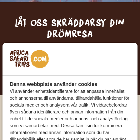
Låt oss skräddarsy din
drömresa
FÅ ETT KOSTNADSFRITT RESEFÖRSLAG
BÖRJA PLANERA DIN DRÖMRESA
Denna webbplats använder cookies
Vi använder enhetsidentifierare för att anpassa innehållet
och annonserna till användarna, tillhandahålla funktioner för
sociala medier och analysera vår trafik. Vi vidarebefordrar
Ring en av våra experter
även sådana identifierare och annan information från din
enhet till de sociala medier och annons- och analysföretag
som vi samarbetar med. Dessa kan i sin tur kombinera
VÅRA SPECIALISTER FINNS HÄR FÖR ATT
informationen med annan information som du har
HJÄLPA DIG
tillhandahållit eller som de har samlat in när du har använt