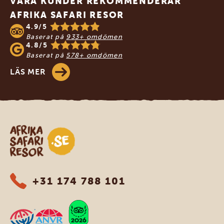
VÅRA KUNDER REKOMMENDERAR
AFRIKA SAFARI RESOR
4.9/5
Baserat på
933+ omdömen
4.8/5
Baserat på
578+ omdömen
LÄS MER
Safari-resor i Afrika
+31 174 788 101