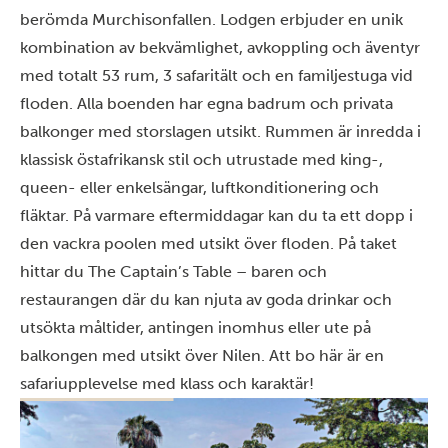
berömda Murchisonfallen. Lodgen erbjuder en unik
kombination av bekvämlighet, avkoppling och äventyr
med totalt 53 rum, 3 safaritält och en familjestuga vid
floden. Alla boenden har egna badrum och privata
balkonger med storslagen utsikt. Rummen är inredda i
klassisk östafrikansk stil och utrustade med king-,
queen- eller enkelsängar, luftkonditionering och
fläktar. På varmare eftermiddagar kan du ta ett dopp i
den vackra poolen med utsikt över floden. På taket
hittar du The Captain’s Table – baren och
restaurangen där du kan njuta av goda drinkar och
utsökta måltider, antingen inomhus eller ute på
balkongen med utsikt över Nilen. Att bo här är en
safariupplevelse med klass och karaktär!