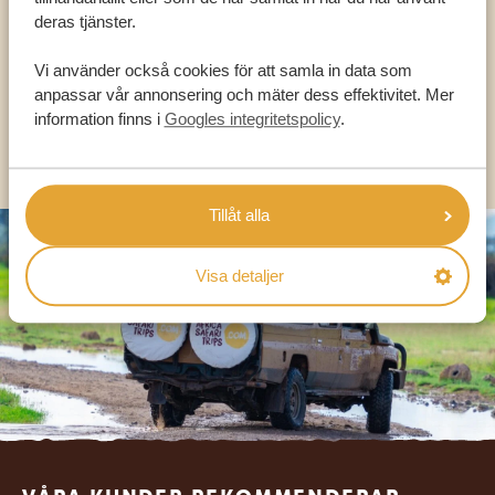
deras tjänster.
Vi använder också cookies för att samla in data som
SV:
+31 174 788 101
anpassar vår annonsering och mäter dess effektivitet. Mer
information finns i
Googles integritetspolicy
.
OLIKA LÄNDER
Tillåt alla
Visa detaljer
Footer