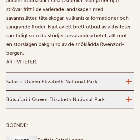
antalet flodhästar i hela Östafrika. Många fler djur
strövar fritt i de varierade landskapen med
savannslätter, täta skogar, vulkaniska formationer och
slingrande floder. Njut av ett brett utbud av aktiviteter
samtidigt som du stödjer bevarandearbetet, allt mot
en storslagen bakgrund av de snöklädda Rwenzori-
bergen.
AKTIVITETER:
Safari i Queen Elizabeth National Park
Båtsafari i Queen Elizabeth National Park
BOENDE: