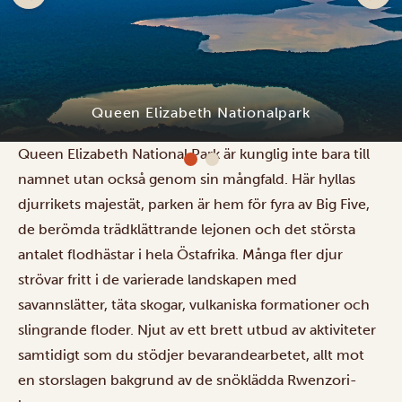
Queen Elizabeth Nationalpark
Queen Elizabeth National Park är kunglig inte bara till
namnet utan också genom sin mångfald. Här hyllas
djurrikets majestät, parken är hem för fyra av Big Five,
de berömda trädklättrande lejonen och det största
antalet flodhästar i hela Östafrika. Många fler djur
strövar fritt i de varierade landskapen med
savannslätter, täta skogar, vulkaniska formationer och
slingrande floder. Njut av ett brett utbud av aktiviteter
samtidigt som du stödjer bevarandearbetet, allt mot
en storslagen bakgrund av de snöklädda Rwenzori-