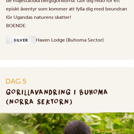
de majestätiska bergsgorillorna. Gör dig redo för ett
episkt äventyr som kommer att fylla dig med beundran
för Ugandas naturens skatter!
BOENDE:
Haven Lodge (Buhoma Sector)
SILVER
DAG 5
GORILLAVANDRING I BUHOMA
(NORRA SEKTORN)