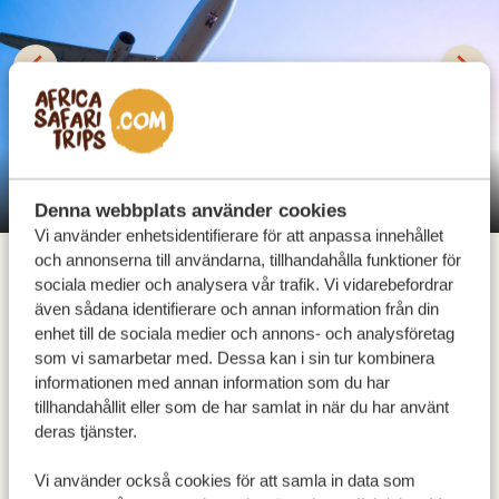
Ankomst till Entebbe International Airport
Denna webbplats använder cookies
Vi använder enhetsidentifierare för att anpassa innehållet
och annonserna till användarna, tillhandahålla funktioner för
sociala medier och analysera vår trafik. Vi vidarebefordrar
Du anländer till Entebbe International Airport som blir
även sådana identifierare och annan information från din
din port till Ugandas mångfacetterade skönhet! Här
enhet till de sociala medier och annons- och analysföretag
väntar landet med spännande gorilla- och
som vi samarbetar med. Dessa kan i sin tur kombinera
informationen med annan information som du har
schimpansvandringar, fantastiska vildmarkssafaris,
tillhandahållit eller som de har samlat in när du har använt
oförglömliga roadtrips och äventyr i naturen till båt,
deras tjänster.
cykel, häst eller till fots. Upplev den varma gästfriheten
hos det ugandiska folket och låt dig imponeras av
Vi använder också cookies för att samla in data som