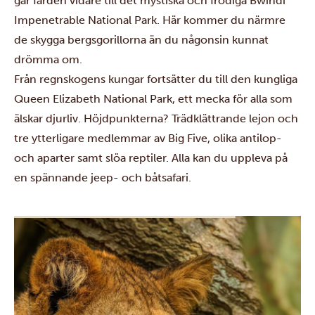
går färden vidare till det mystiska och frodiga
Bwindi
Impenetrable National Park
. Här kommer du närmre
de skygga bergsgorillorna än du någonsin kunnat
drömma om.
Från regnskogens kungar fortsätter du till den kungliga
Queen Elizabeth National Park
, ett mecka för alla som
älskar djurliv. Höjdpunkterna? Trädklättrande lejon och
tre ytterligare medlemmar av Big Five, olika antilop-
och aparter samt slöa reptiler. Alla kan du uppleva på
en spännande jeep- och båtsafari.