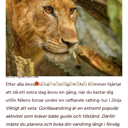
I
Kibale
besöker du först ett våtmarksområde med en
fantastisk flora och fauna (fågelälskare, detta är för er).
Nästa dag möter du våra håriga släktingar
schimpanserna.
Efter alla dessa nästan overkliga möten kommer hjärtat
att slå ett extra slag ännu en gång, när du kastar dig
utför Nilens forsar under en rafflande rafting-tur i
Jinja
.
Viktigt att veta: Gorillavandring är en extremt populär
aktivitet som kräver både guide och tillstånd. Därför
måste du planera och boka din vandring långt i förväg.