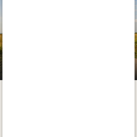
Bilfärd från Entebbe/Kampala till Lake Mburo
National Park
Du lämnar Entebbe vid Victoriasjön och reser västerut i
cirka 4,5 timmar genom färgstarka byar, böljande
landskap och över ekvatorn nära Kayabwe. Lake
Mburo, Ugandas minsta savannpark, rymmer fem
natursköna sjöar och erbjuder en unik miljö för