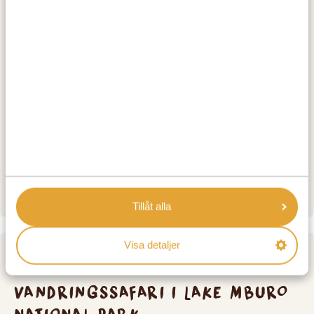
båtsafari och möten med vilda djur.
AKTIVITETER:
Mountainbike-safari utanför Lake Mburo
National Park
BOENDE:
Kigarama Wilderness Lodge
SILVER
Tillåt alla
Visa detaljer
DAG 3
VANDRINGSSAFARI I LAKE MBURO