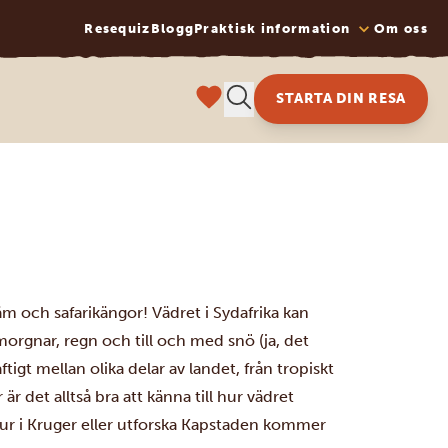
Resequiz
Blogg
Praktisk information
Om oss
STARTA DIN RESA
äm och safarikängor! Vädret i Sydafrika kan
 morgnar, regn och till och med snö (ja, det
tigt mellan olika delar av landet, från tropiskt
r det alltså bra att känna till hur vädret
djur i Kruger eller utforska Kapstaden kommer