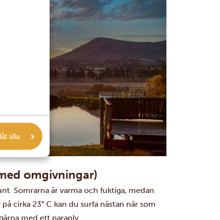
låt alla
 med omgivningar)
unt. Somrarna är varma och fuktiga, medan
 på cirka 23° C kan du surfa nästan när som
 gärna med ett paraply.