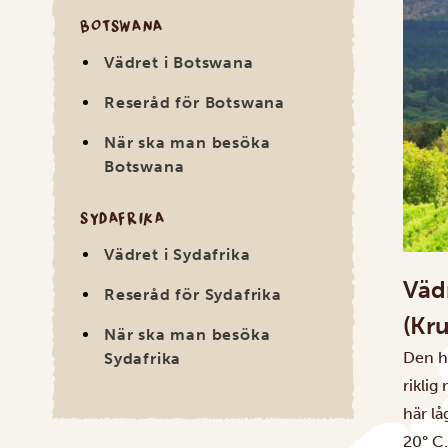
BOTSWANA
Vädret i Botswana
Reseråd för Botswana
När ska man besöka
Botswana
SYDAFRIKA
Vädret i Sydafrika
Väd
Reseråd för Sydafrika
(Kr
När ska man besöka
Den h
Sydafrika
rikli
här l
20° C