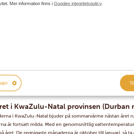
vitet. Mer information finns i
Googles integritetspolicy
.
aljer
Til
ret i KwaZulu-Natal provinsen (Durban
derna i KwaZulu-Natal bjuder på sommarvärme nästan året r
rna är fortsatt milda. Med en genomsnittlig vattentemperatur
på året. De regnigaste månaderna är oktober till januari, så ta