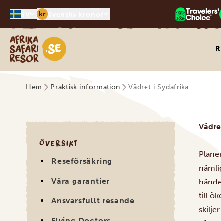
kr
SV
Svenska kronor
Safari-resor i Afrika
R
Hem
Praktisk information
Vädret i Sydafrika
Vädret
ÖVERSIKT
Planer
Reseförsäkring
nämlig
Våra garantier
händer
till ö
Ansvarsfullt resande
skilje
Flying Doctors