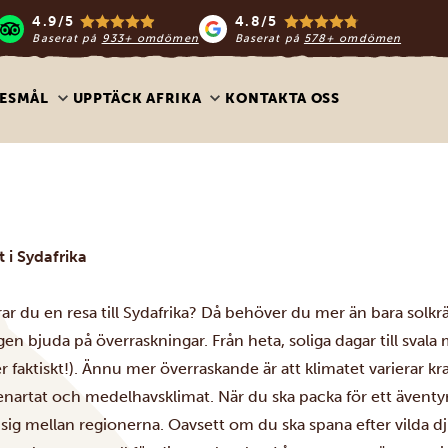
4.9/5
4.8/5
Baserat på
933+ omdömen
Baserat på
578+ omdömen
ESMÅL
UPPTÄCK AFRIKA
KONTAKTA OSS
 i Sydafrika
ar du en resa till Sydafrika? Då behöver du mer än bara solkr
en bjuda på överraskningar. Från heta, soliga dagar till svala
 faktiskt!). Ännu mer överraskande är att klimatet varierar kraf
kenartat och medelhavsklimat. När du ska packa för ett äventyr ä
r sig mellan regionerna. Oavsett om du ska spana efter vilda 