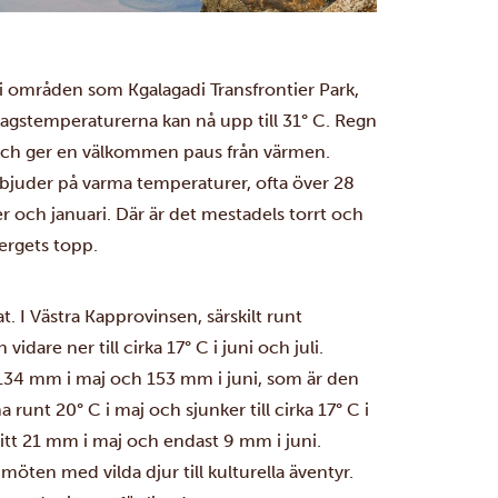
 i områden som Kgalagadi Transfrontier Park,
dagstemperaturerna kan nå upp till 31° C. Regn
 och ger en välkommen paus från värmen.
juder på varma temperaturer, ofta över 28
r och januari. Där är det mestadels torrt och
bergets topp.
t. I Västra Kapprovinsen, särskilt runt
are ner till cirka 17° C i juni och juli.
134 mm i maj och 153 mm i juni, som är den
unt 20° C i maj och sjunker till cirka 17° C i
itt 21 mm i maj och endast 9 mm i juni.
möten med vilda djur till kulturella äventyr.