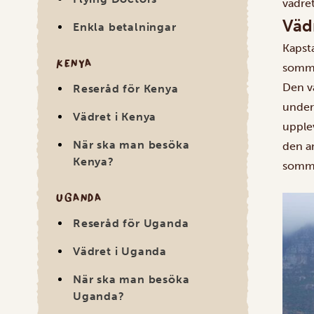
vädret
Väd
Enkla betalningar
Kapst
KENYA
somma
Den v
Reseråd för Kenya
under
Vädret i Kenya
upplev
När ska man besöka
den an
Kenya?
somm
UGANDA
Reseråd för Uganda
Vädret i Uganda
När ska man besöka
Uganda?