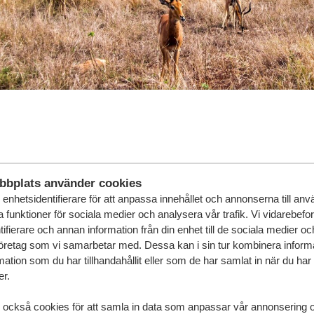
ret i Gauteng provinsen (Johannesburg 
teng bjuder sommaren ofta på åskväder med både blixtar, dun
behaglig, med sommartemperaturer i Johannesburg som ligge
bbplats använder cookies
 mer regn. Vintermånaderna är milda, med temperaturer från c
enhetsidentifierare för att anpassa innehållet och annonserna till an
er hit under de kalla månaderna juli och augusti är det klokt a
la funktioner för sociala medier och analysera vår trafik. Vi vidarebefo
ifierare och annan information från din enhet till de sociala medier o
öretag som vi samarbetar med. Dessa kan i sin tur kombinera infor
ation som du har tillhandahållit eller som de har samlat in när du har
er.
 också cookies för att samla in data som anpassar vår annonsering 