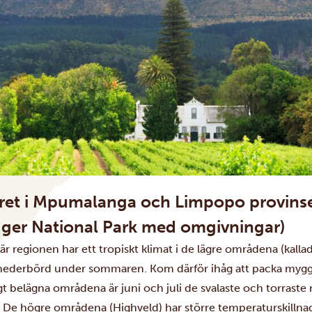
ret i Mpumalanga och Limpopo provins
uger National Park med omgivningar)
är regionen har ett tropiskt klimat i de lägre områdena (ka
g nederbörd under sommaren. Kom därför ihåg att packa myggm
ågt belägna områdena är juni och juli de svalaste och torras
. De högre områdena (Highveld) har större temperaturskillnad