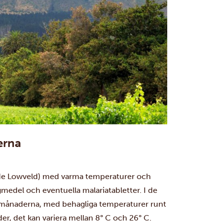
erna
llade Lowveld) med varma temperaturer och
edel och eventuella malariatabletter. I de
te månaderna, med behagliga temperaturer runt
er, det kan variera mellan 8° C och 26° C.