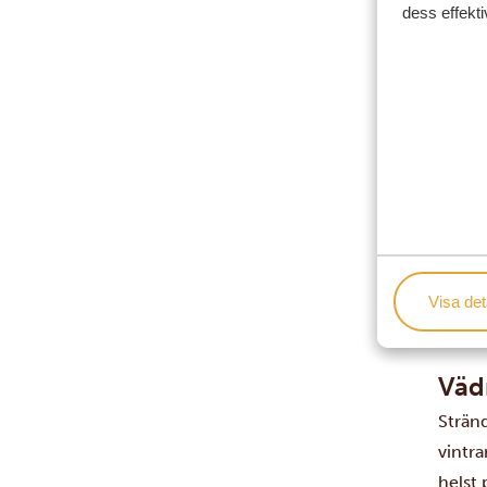
dess effekti
Visa det
Väd
Strän
vintra
helst 