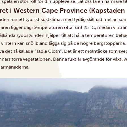
 spela en stor roll för din upplevelse. Låt oss ta en närmare tit
ret i Western Cape Province
(Kapstaden
aden har ett typiskt kustklimat med tydlig skillnad mellan 
ren ligger dagstemperaturen ofta runt 25° C, medan vintrar
älkända sydostvinden hjälper till att hålla temperaturen be
 vintern kan snö ibland lägga sig på de högre bergstopparna.
a det så kallade ”Table Cloth”. Det är ett molntäcke som svepe
nars torra vegetationen. Denna fukt är avgörande för växtlivet
armånaderna.