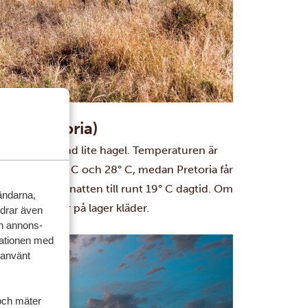
och Pretoria)
der och ibland lite hagel. Temperaturen är
r mellan 17° C och 28° C, medan Pretoria får
irka 5° C på natten till runt 19° C dagtid. Om
vändarna,
tt packa lager på lager kläder.
rdrar även
ch annons-
mationen med
 använt
och mäter