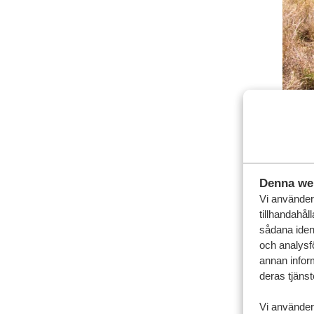
Väd
I Gau
dock 
Denna we
något
Vi använder 
du res
tillhandahål
sådana ident
och analysf
annan inform
deras tjänst
Vi använder