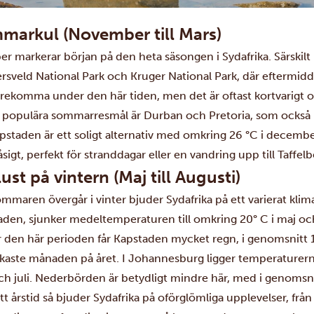
markul (November till Mars)
r markerar början på den heta säsongen i Sydafrika. Särskilt
ersveld National Park och Kruger National Park, där eftermid
örekomma under den här tiden, men det är oftast kortvarigt
 populära sommarresmål är Durban och Pretoria, som också b
pstaden är ett soligt alternativ med omkring 26 °C i decembe
låsigt, perfekt för stranddagar eller en vandring upp till Taffel
ust på vintern (Maj till Augusti)
mmaren övergår i vinter bjuder Sydafrika på ett varierat klima
den, sjunker medeltemperaturen till omkring 20° C i maj och vid
 den här perioden får Kapstaden mycket regn, i genomsnitt 
kaste månaden på året. I Johannesburg ligger temperaturerna r
och juli. Nederbörden är betydligt mindre här, med i genomsn
t årstid så bjuder Sydafrika på oförglömliga upplevelser, från 