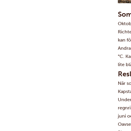
Som
Oktobe
Richt
kan f
Andra
°C. Ka
lite b
Resl
När so
Kapsta
Under
regnri
juni 
Oavset