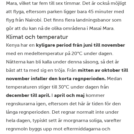
Mara, vilket tar fem till sex timmar. Det är också möjligt
att flyga, eftersom parken ligger bara 45 minuter med
flyg från Nairobi. Det finns flera landningsbanor som
gör att du kan nå de olika områdena i Masai Mara.
Klimat och temperatur
Kenya har en
kyligare period från juni till november
med en medeltemperatur på 20°C under dagen.
Nätterna kan bli kalla under denna säsong, så det är
bäst att ta med sig en tröja. Från
mitten av oktober till
november infaller den korta regnperioden.
Medan
temperaturen stiger till 30°C under dagen från
december till april.
I
april och maj
kommer
regnskurarna igen, eftersom det här är tiden för den
långa regnperioden. Det regnar normalt inte under
hela dagen, typiskt sett är morgnarna soliga, varefter
regnmoln byggs upp mot eftermiddagarna och