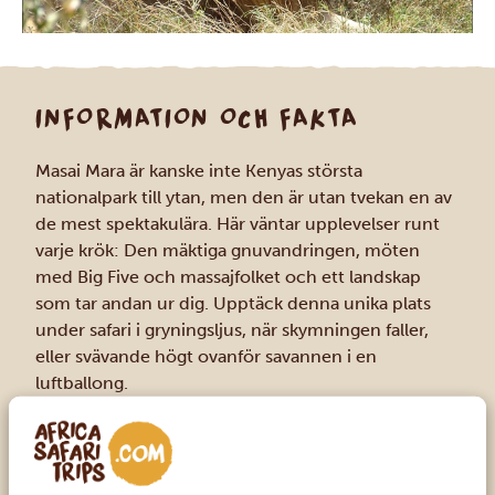
INFORMATION OCH FAKTA
Masai Mara är kanske inte Kenyas största
nationalpark till ytan, men den är utan tvekan en av
de mest spektakulära. Här väntar upplevelser runt
varje krök: Den mäktiga gnuvandringen, möten
med Big Five och massajfolket och ett landskap
som tar andan ur dig. Upptäck denna unika plats
under safari i gryningsljus, när skymningen faller,
eller svävande högt ovanför savannen i en
luftballong.
VANLIGASTE DJUREN
Big five – elefant, lejon, leopard, noshörning
och buffel