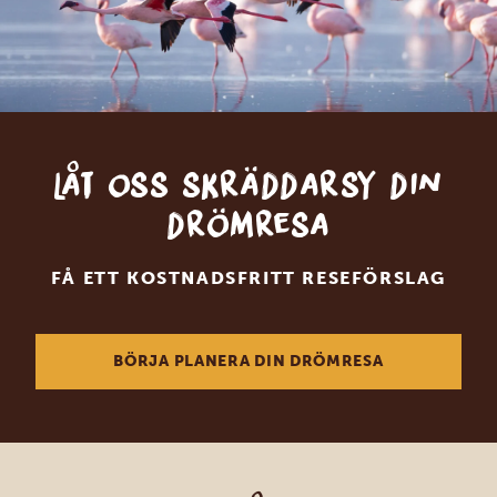
Låt oss skräddarsy din
drömresa
FÅ ETT KOSTNADSFRITT RESEFÖRSLAG
BÖRJA PLANERA DIN DRÖMRESA