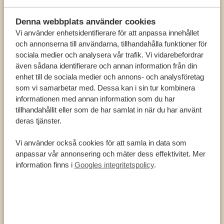
Migrationsdjur – gnu, zebra, gasell, antilop och
impala
Denna webbplats använder cookies
Vi använder enhetsidentifierare för att anpassa innehållet
Gepard
och annonserna till användarna, tillhandahålla funktioner för
Serval
sociala medier och analysera vår trafik. Vi vidarebefordrar
även sådana identifierare och annan information från din
Hyena
enhet till de sociala medier och annons- och analysföretag
Räv med fladdermusöra
som vi samarbetar med. Dessa kan i sin tur kombinera
informationen med annan information som du har
Svartryggad och sidostripad schakal
tillhandahållit eller som de har samlat in när du har använt
Flodhäst
deras tjänster.
Krokodil
Vi använder också cookies för att samla in data som
Babian
anpassar vår annonsering och mäter dess effektivitet. Mer
Vårtsvin
information finns i
Googles integritetspolicy
.
Topi
Eland
Thomsons och Grants gasell