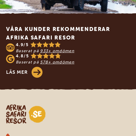
Footer
VÅRA KUNDER REKOMMENDERAR
AFRIKA SAFARI RESOR
4.9/5
Baserat på
933+ omdömen
4.8/5
Baserat på
578+ omdömen
LÄS MER
Safari-resor i Afrika