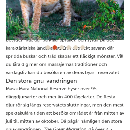
Träffa massajerna
Massajfolket har levt i det här området i århundraden,
efter att ha vandrat hit från Nilens floddal. Ordet
Mara
betyder ”fläckig” på Maa-språket, och syftar på det
karaktäristiska landskapet: En vidsträckt savann där
spridda buskar och träd skapar ett fläckigt mönster. Vill
du lära dig mer om massajernas traditioner och
vardagsliv kan du besöka en av deras byar i reservatet.
Den stora gnu-vandringen
Masai Mara National Reserve hyser över 95
däggdjursarter och mer än 400 fågelarter. De flesta
djur rör sig längs reservatets sluttningar, men den mest
spektakulära tiden att besöka området är från mitten av
juli till mitten av oktober. Då pågår nämligen
den stora
gnu-vandringen,
The Great Migration,
då över 2,5