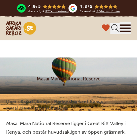
4.9/5
4.8/5
Baserat på
933+ omdömen
Baserat på
578+ omdömen
Safari-resor i Afrika
Meny
Masai Mara National Reserve
Hem
Safari i Kenya
Nationalparker i Kenya
Masai Mara National Reserve
Masai Mara National Reserve ligger i Great Rift Valley i
Kenya, och består huvudsakligen av öppen gräsmark.