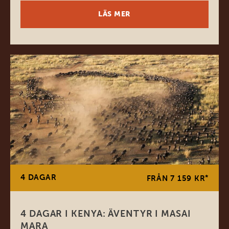
LÄS MER
4 DAGAR
*
FRÅN 7 159 KR
4 DAGAR I KENYA: ÄVENTYR I MASAI
MARA