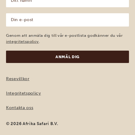
namn
(Obligatoriskt)
Din
e-
post
(Obligatoriskt)
Genom att anmäla dig till vår e-postlista godkänner du vår
integritetspolicy
.
Resevillkor
Integritetspolicy
Kontakta oss
© 2026 Afrika Safari B.V.