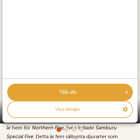
Tillåt alla
Samburu National Reserve är en fantastisk plats för den
första delen av ditt safariäventyr. Här möts du av ett
Visa detaljer
torrt halvöken- och savannlandskap som bjuder på
vida vyer och gott om djur att spana efter. Reservatet
Samburu National Reserve
är hem för
Northern Five
, även kallade
Samburu
Special Five
. Detta är fem sällsynta djurarter som