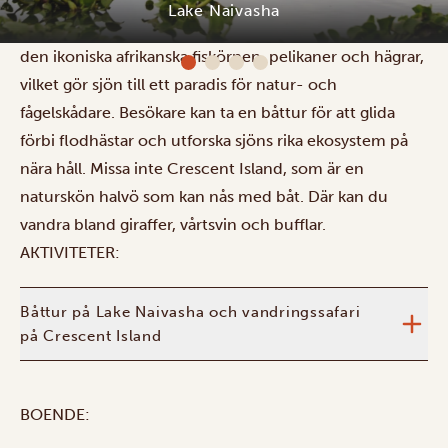
på 139 kvadratkilometer. Här lever flodhästar, en
mångfald av fiskarter och över 400 fågelarter, däribland
Lake Naivasha
den ikoniska afrikanska fiskörnen, pelikaner och hägrar,
vilket gör sjön till ett paradis för natur- och
fågelskådare. Besökare kan ta en båttur för att glida
förbi flodhästar och utforska sjöns rika ekosystem på
nära håll. Missa inte Crescent Island, som är en
naturskön halvö som kan nås med båt. Där kan du
vandra bland giraffer, vårtsvin och bufflar.
AKTIVITETER:
Båttur på Lake Naivasha och vandringssafari
på Crescent Island
BOENDE: