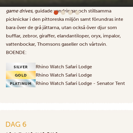
och skydda noshörningar i Kenya. Njut av spännande
Solio Game Reserve
game drives
, guidade vandringar och stillsamma
picknickar i den pittoreska miljön samt förundras inte
bara över de grå jättarna, utan också över djur som
bufflar, zebror, giraffer, elandantiloper, oryx, impalor,
vattenbockar, Thomsons gaseller och vårtsvin.
BOENDE:
Rhino Watch Safari Lodge
SILVER
Rhino Watch Safari Lodge
GOLD
Rhino Watch Safari Lodge - Senator Tent
PLATINUM
DAG 6