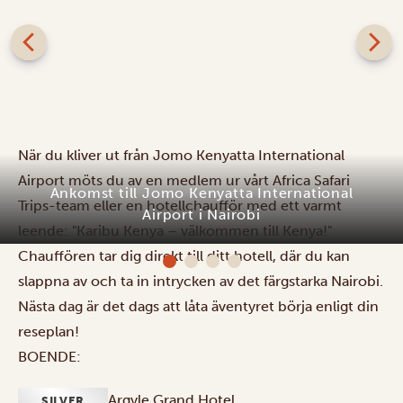
När du kliver ut från Jomo Kenyatta International
Airport möts du av en medlem ur vårt Africa Safari
Trips-team eller en hotellchaufför med ett varmt
Ankomst till Jomo Kenyatta International
leende: "Karibu Kenya – välkommen till Kenya!"
Airport i Nairobi
Chauffören tar dig direkt till ditt hotell, där du kan
slappna av och ta in intrycken av det färgstarka Nairobi.
Nästa dag är det dags att låta äventyret börja enligt din
reseplan!
BOENDE:
Argyle Grand Hotel
SILVER