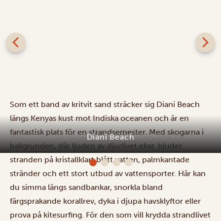
Som ett band av kritvit sand sträcker sig Diani Beach
längs Kenyas kust mot Indiska oceanen och är en
fantastisk plats för en strandsemester. Med skogarna i
bakgrunden, där ljuden av djurlivet ekar, bjuder
Diani Beach
stranden på kristallklart blått vatten, palmkantade
stränder och ett stort utbud av vattensporter. Här kan
du simma längs sandbankar, snorkla bland
färgsprakande korallrev, dyka i djupa havsklyftor eller
prova på kitesurfing. För den som vill krydda strandlivet