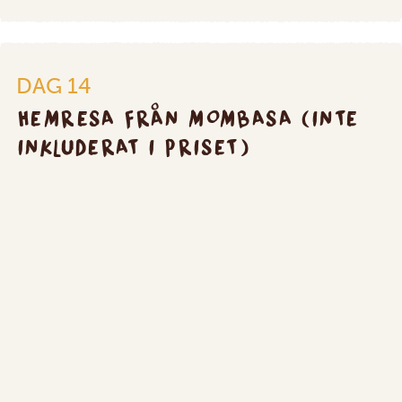
Hemresa
från
Mombasa
DAG 14
(inte
inkluderat
HEMRESA FRÅN MOMBASA (INTE
i
INKLUDERAT I PRISET)
priset)