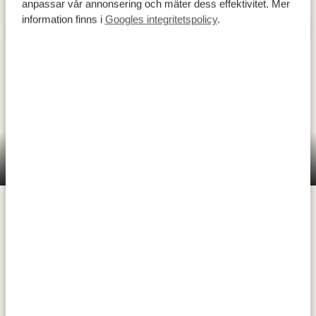
anpassar vår annonsering och mäter dess effektivitet. Mer
information finns i
Googles integritetspolicy
.
Ol’ Pejeta Conservancy är ett skyddat område som
skapats för att bevara utrotningshotade arter. För den
som älskar noshörningar är detta rena himmelriket
med sin population på över 100 svarta noshörningar,
Ol' Pejeta Conservancy
nästan 40 sydliga vita noshörningar och de två sista
kvarlevande nordliga vita noshörningarna i världen.
Dessa vita noshörningar kan du till och med besöka på
nära håll! Förutom noshörningarna finns här även
andra hotade arter som den afrikanska vildhunden,
oryx, Jacksons koantilop och Zebran samt ett särskilt
reservat för misshandlade eller föräldralösa