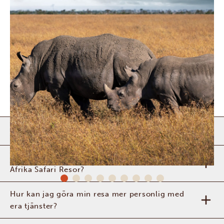
Är det säkert att resa till Kenya?
Vad kan jag förvänta mig av en safari med
Afrika Safari Resor?
Hur kan jag göra min resa mer personlig med
era tjänster?