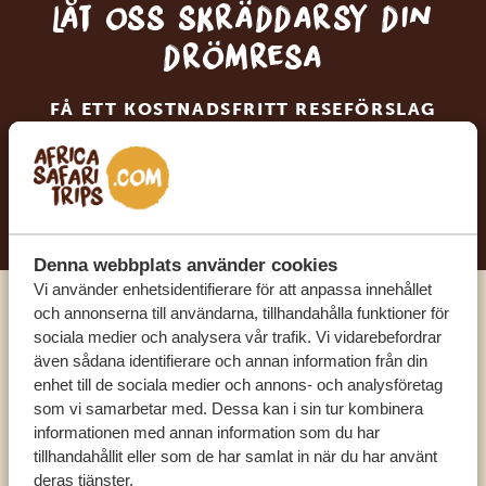
Låt oss skräddarsy din
drömresa
FÅ ETT KOSTNADSFRITT RESEFÖRSLAG
BÖRJA PLANERA DIN DRÖMRESA
Denna webbplats använder cookies
Vi använder enhetsidentifierare för att anpassa innehållet
och annonserna till användarna, tillhandahålla funktioner för
Ring en av våra experter
sociala medier och analysera vår trafik. Vi vidarebefordrar
även sådana identifierare och annan information från din
enhet till de sociala medier och annons- och analysföretag
VÅRA SPECIALISTER FINNS HÄR FÖR ATT
som vi samarbetar med. Dessa kan i sin tur kombinera
HJÄLPA DIG
informationen med annan information som du har
tillhandahållit eller som de har samlat in när du har använt
deras tjänster.