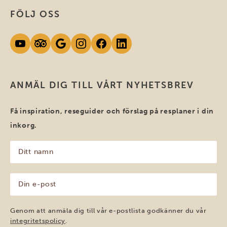
FÖLJ OSS
ANMÄL DIG TILL VÅRT NYHETSBREV
Få inspiration, reseguider och förslag på resplaner i din
inkorg.
Ditt
namn
(Obligatoriskt)
Din
e-
post
(Obligatoriskt)
Genom att anmäla dig till vår e-postlista godkänner du vår
integritetspolicy
.