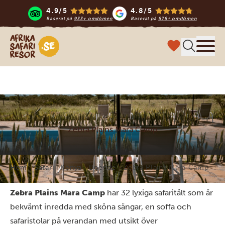
4.9/5
4.8/5
Baserat på
933+ omdömen
Baserat på
578+ omdömen
Safari-resor i Afrika
Meny
Zebra Plains Mara Camp
Hem
Safari i Kenya
Boende
Zebra Plains Mara Camp
Zebra Plains Mara Camp
har 32 lyxiga safaritält som är
bekvämt inredda med sköna sängar, en soffa och
safaristolar på verandan med utsikt över