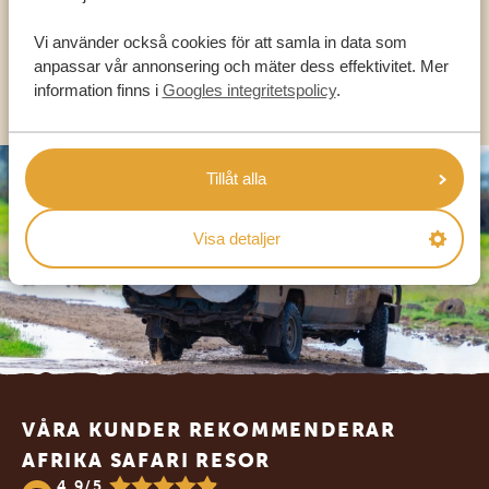
SV:
+31 174 788 101
Vi använder också cookies för att samla in data som
anpassar vår annonsering och mäter dess effektivitet. Mer
OLIKA LÄNDER
information finns i
Googles integritetspolicy
.
Tillåt alla
Visa detaljer
Footer
VÅRA KUNDER REKOMMENDERAR
AFRIKA SAFARI RESOR
4.9/5