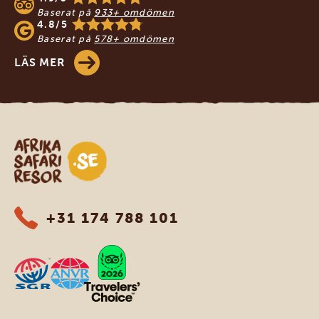
Baserat på
933+ omdömen
4.8/5
Baserat på
578+ omdömen
LÄS MER
Safari-resor i Afrika
+31 174 788 101