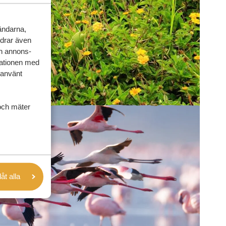
vändarna,
rdrar även
ch annons-
mationen med
 använt
och mäter
låt alla