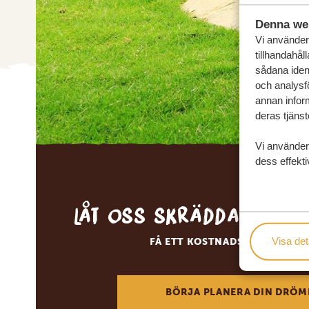
Denna we
Vi använder 
tillhandahål
sådana ident
och analysf
annan inform
deras tjänst
Vi använder
dess effekti
Låt oss skräddarsy d
Visa det
FÅ ETT KOSTNADSFRITT RESE
BÖRJA PLANERA DIN DRÖM