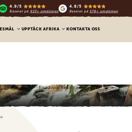
4.9/5
4.8/5
Baserat på
933+ omdömen
Baserat på
578+ omdömen
ESMÅL
UPPTÄCK AFRIKA
KONTAKTA OSS
Enashipai Resort and Spa
pa