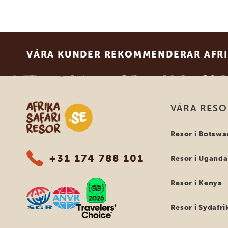
Footer
VÅRA KUNDER REKOMMENDERAR AFRI
Safari-resor i Afrika
VÅRA RES
Resor i Botswa
+31 174 788 101
Resor i Uganda
Resor i Kenya
Resor i Sydafri