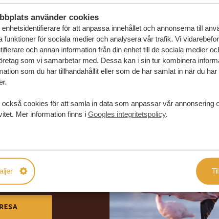
bbplats använder cookies
enhetsidentifierare för att anpassa innehållet och annonserna till an
la funktioner för sociala medier och analysera vår trafik. Vi vidarebefo
ifierare och annan information från din enhet till de sociala medier o
öretag som vi samarbetar med. Dessa kan i sin tur kombinera infor
ation som du har tillhandahållit eller som de har samlat in när du har
er.
 också cookies för att samla in data som anpassar vår annonsering 
vitet. Mer information finns i
Googles integritetspolicy
.
in drömresa
aljer
Til
FÖRSLAG
RESA