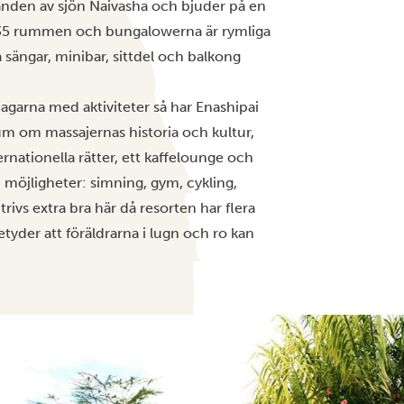
randen av sjön Naivasha och bjuder på en
135 rummen och bungalowerna är rymliga
 sängar, minibar, sittdel och balkong
a dagarna med aktiviteter så har Enashipai
seum om massajernas historia och kultur,
nationella rätter, ett kaffelounge och
m möjligheter: simning, gym, cykling,
trivs extra bra här då resorten har flera
etyder att föräldrarna i lugn och ro kan