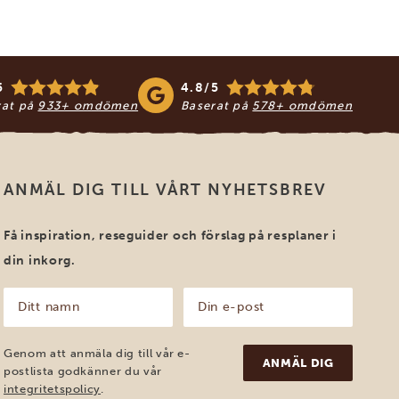
5
4.8/5
rat på
933+ omdömen
Baserat på
578+ omdömen
ANMÄL DIG TILL VÅRT NYHETSBREV
Få inspiration, reseguider och förslag på resplaner i
din inkorg.
Ditt
Din
namn
e-
post
(Obligatoriskt)
(Obligatoriskt)
Genom att anmäla dig till vår e-
postlista godkänner du vår
integritetspolicy
.