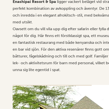
Enashipai Resort & Spa
ligger vackert beläget vid st
perfekt kombination av avkoppling och äventyr. De 
och inredda i en elegant afrokitsch-stil, med bekväma
med utsikt.
Oavsett om du vill vila upp dig efter safarin eller fyll
något för dig. Här finns ett förstklassigt spa, ett mu
en fantastisk restaurang med både kenyanska och inter
en bar vid sjön. För den aktiva resenärer finns gott o
båtturer, fågelskådning och till och med golf. Familjer 
lek- och aktivitetsrum för barn med personal, vilket b
unna sig lite egentid i spat.