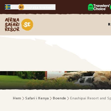
kr
SV
Svenska kronor
Safari-resor i Afrika
R
Hem
Safari i Kenya
Boende
Enashipai Resort and S