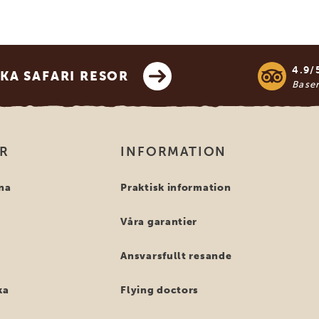
4.9/
KA SAFARI RESOR
Base
OR
INFORMATION
na
Praktisk information
Våra garantier
Ansvarsfullt resande
ka
Flying doctors