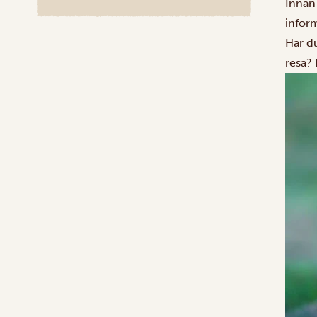
Innan 
inform
Har du
resa?