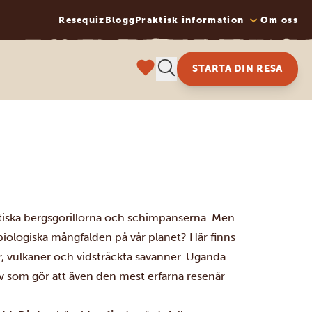
Resequiz
Blogg
Praktisk information
Om oss
STARTA DIN RESA
astiska bergsgorillorna och schimpanserna. Men
biologiska mångfalden på vår planet? Här finns
, vulkaner och vidsträckta savanner. Uganda
iv som gör att även den mest erfarna resenär