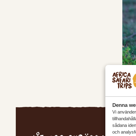
Denna we
Vi använder 
tillhandahål
sådana ident
och analysf