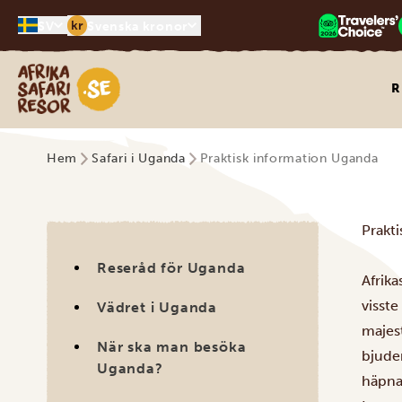
kr
SV
Svenska kronor
Safari-resor i Afrika
R
Hem
Safari i Uganda
Praktisk information Uganda
Prakt
Reseråd för Uganda
Afrika
visste
Vädret i Uganda
majes
När ska man besöka
bjuder
Uganda?
häpna