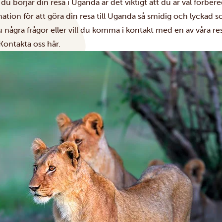
du börjar din resa i Uganda är det viktigt att du är väl förber
ation för att göra din resa till Uganda så smidig och lyckad s
 några frågor eller vill du komma i kontakt med en av våra r
Kontakta oss här.