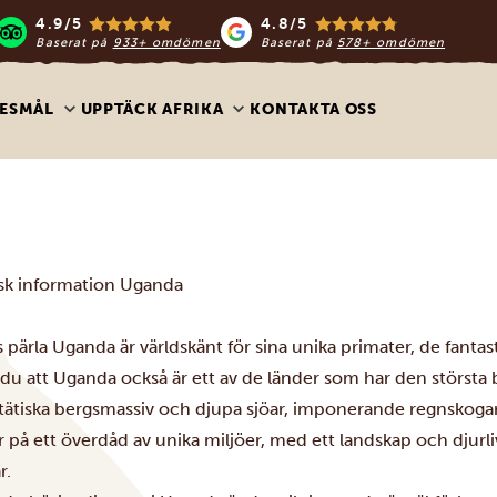
4.9/5
4.8/5
Baserat på
933+ omdömen
Baserat på
578+ omdömen
ESMÅL
UPPTÄCK AFRIKA
KONTAKTA OSS
isk information Uganda
s pärla Uganda är världskänt för sina unika primater, de fant
 du att Uganda också är ett av de länder som har den största 
tätiska bergsmassiv och djupa sjöar, imponerande regnskogar
 på ett överdåd av unika miljöer, med ett landskap och djurl
r.