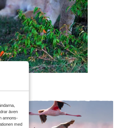
vändarna,
rdrar även
ch annons-
mationen med