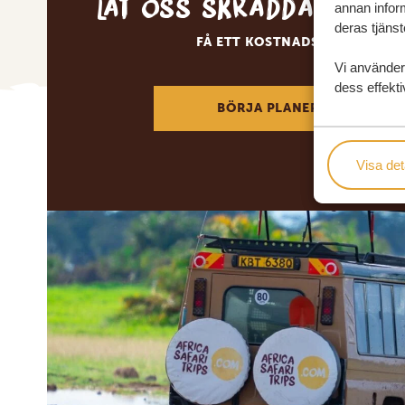
Låt oss skräddarsy d
annan inform
deras tjänst
FÅ ETT KOSTNADSFRITT RESE
Vi använder
dess effekti
BÖRJA PLANERA DIN DRÖM
Visa det