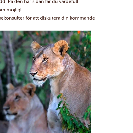
edd. På den här sidan får du värdefull
om möjligt.
esekonsulter för att diskutera din kommande