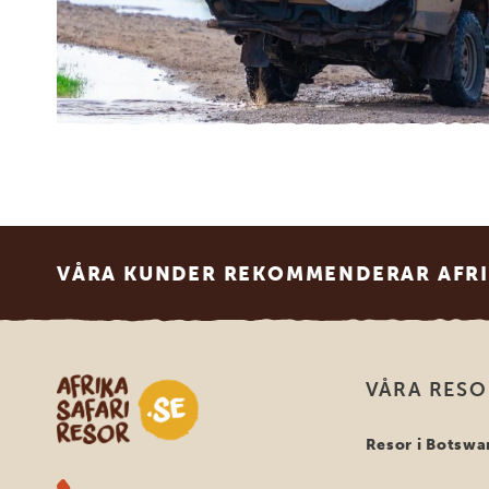
Footer
VÅRA KUNDER REKOMMENDERAR AFRI
Safari-resor i Afrika
VÅRA RES
Resor i Botswa