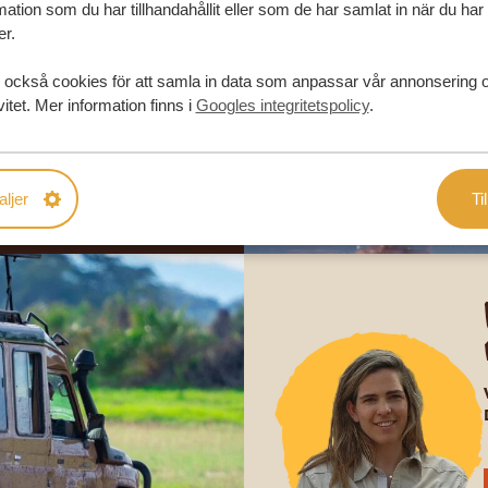
in drömresa
ation som du har tillhandahållit eller som de har samlat in när du har
er.
FÖRSLAG
 också cookies för att samla in data som anpassar vår annonsering 
vitet. Mer information finns i
Googles integritetspolicy
.
RESA
aljer
Til