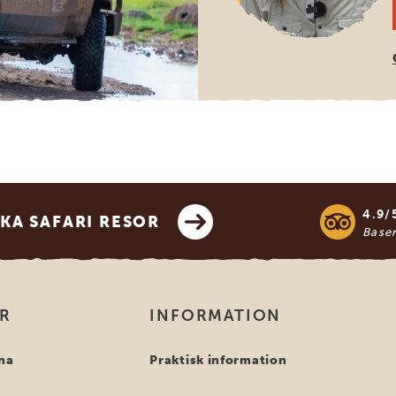
4.9/
KA SAFARI RESOR
Base
OR
INFORMATION
na
Praktisk information