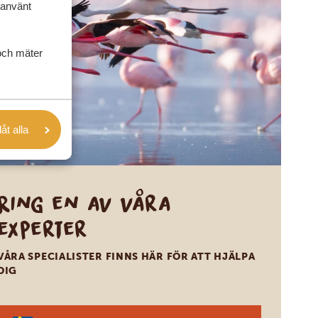
 använt
och mäter
låt alla
Ring en av våra
experter
VÅRA SPECIALISTER FINNS HÄR FÖR ATT HJÄLPA
DIG