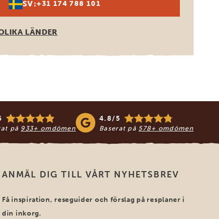
SV:
+31 174 788 101
OLIKA LÄNDER
5
4.8/5
rat på
933+ omdömen
Baserat på
578+ omdömen
ANMÄL DIG TILL VÅRT NYHETSBREV
Få inspiration, reseguider och förslag på resplaner i
din inkorg.