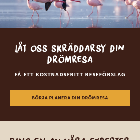
Låt oss skräddarsy din
drömresa
FÅ ETT KOSTNADSFRITT RESEFÖRSLAG
BÖRJA PLANERA DIN DRÖMRESA