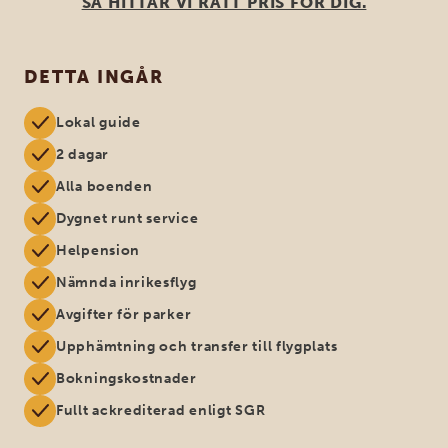
SÅ HITTAR VI RÄTT PRIS FÖR DIG.
DETTA INGÅR
Lokal guide
2 dagar
Alla boenden
Dygnet runt service
Helpension
Nämnda inrikesflyg
Avgifter för parker
Upphämtning och transfer till flygplats
Bokningskostnader
Fullt ackrediterad enligt SGR