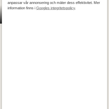
anpassar vår annonsering och mäter dess effektivitet. Mer
information finns i
Googles integritetspolicy
.
Victoriafallen är en verklig höjdpunkt och ett av
Victoriafallen
världens sju naturliga underverk. Här störtar
Zambezifloden 108 meter ner i en ravin och bildar
världens största vattenfall, som lokalt kallas Mosi-oa-
Tunya (”den dånande röken”). Området ligger cirka 70
kilometer från gränsen till Botswana och erbjuder
utmärkta utsiktsplatser längs
regnskogsleden
– en
vandring som följer vattenfallen genom en närliggande
regnskog. Dessutom kan du tillbringa tid nära ravinen
för en
måltid med utsikt
, besöka den
historiska bron
med sitt fascinerande förflutna och sin design, eller ta
en
lugn båttur på floden
för att uppleva en av Afrikas
magiska solnedgångar.
AKTIVITETER: