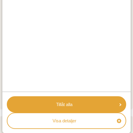
Tur till den historiska bron i Victoriafallen
The River Song– solnedgångskryssning på en
lyxbåt nära Victoriafallen
BOENDE:
Ilala Lodge Hotel (ZW)
GOLD
The Palm River Hotel (ZW)
PLATINUM
Mbano Manor Hotel (ZW)
DIAMOND LUXURY
Tillåt alla
Visa detaljer
DAG 2