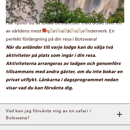
utsiktsplatserna runt fallen, kommer nära fascinerande
grå jättar och slår dig ner för lunch på Lookout Café.
Här njuter du av lokala delikatesser med utsikt över ett
av världens mest imponerande naturunderverk. En
perfekt förlängning på din resa i Botswana!
När du anländer till varje lodge kan du välja två
aktiviteter på plats som ingår i din resa.
Aktiviteterna arrangeras av lodgen och genomförs
tillsammans med andra gäster, om du inte bokar en
privat utflykt. Länkarna i dagsprogrammet nedan
visar vad du kan förvänta dig.
Vad kan jag förvänta mig av en safari i
Botswana?