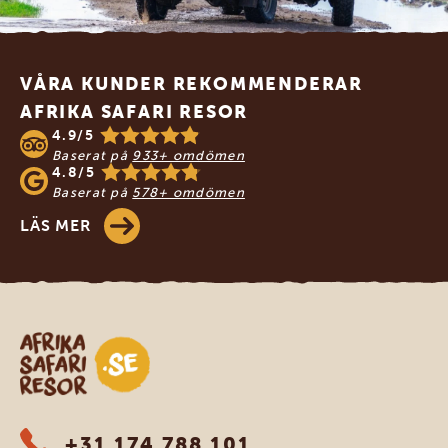
Footer
VÅRA KUNDER REKOMMENDERAR
AFRIKA SAFARI RESOR
4.9/5
Baserat på
933+ omdömen
4.8/5
Baserat på
578+ omdömen
LÄS MER
Safari-resor i Afrika
+31 174 788 101