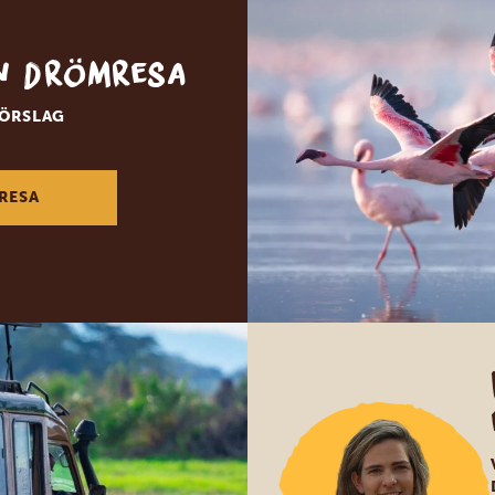
in drömresa
FÖRSLAG
RESA