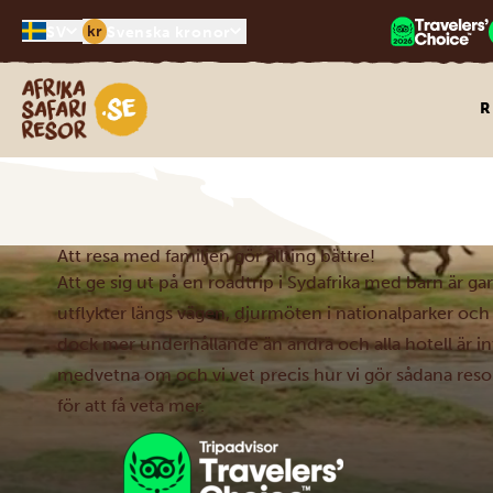
kr
SV
Svenska kronor
Safari-resor i Afrika
R
Att resa med familjen gör allting bättre!
Att ge sig ut på en roadtrip i Sydafrika med barn är ga
utflykter längs vägen, djurmöten i nationalparker och 
dock mer underhållande än andra och alla hotell är in
medvetna om och vi vet precis hur vi gör sådana resor 
för att få veta mer.