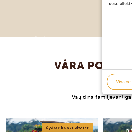
dess effekti
VÅRA POPULÄ
N
Visa det
Välj dina familjevänliga
Sydafrika aktiviteter
B