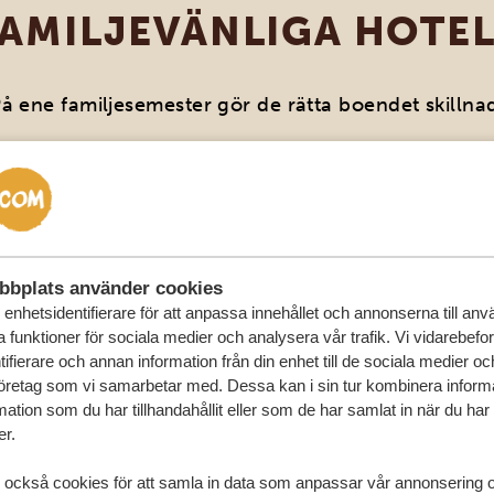
FAMILJEVÄNLIGA HOTEL
å ene familjesemester gör de rätta boendet skillna
Boende Sydafrika
Boende 
bbplats använder cookies
enhetsidentifierare för att anpassa innehållet och annonserna till an
REMIER RESORT
FIRST GROUP 
la funktioner för sociala medier och analysera vår trafik. Vi vidarebefo
HE MOORINGS
MONTAGNE
ifierare och annan information från din enhet till de sociala medier o
öretag som vi samarbetar med. Dessa kan i sin tur kombinera infor
ation som du har tillhandahållit eller som de har samlat in när du har
er.
 också cookies för att samla in data som anpassar vår annonsering 