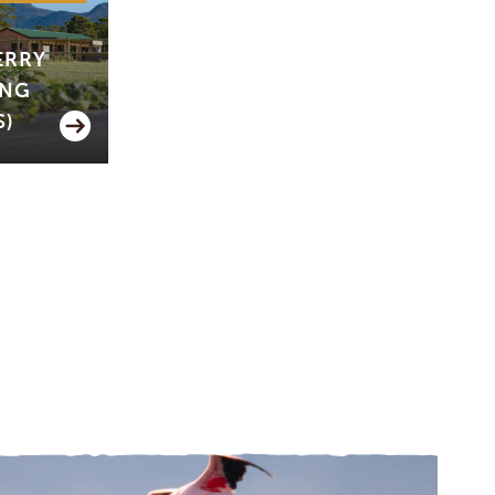
ERRY
ING
S)