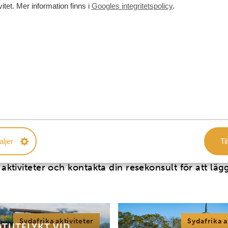
VISA ALLA BOENDEN
vitet. Mer information finns i
Googles integritetspolicy
.
RA FAMILJEAKTIVITETE
ÅGRA FÖR TONÅRINGAR
aljer
Til
 aktiviteter och kontakta din resekonsult för att lägg
Sydafrika aktiviteter
Sydafrika a
ÅTUTFLYKT VID