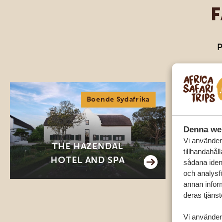
P
Boende Sydafrika
Denna we
Vi använder 
THE HAZENDAL
P
tillhandahål
HOTEL AND SPA
T
sådana ident
och analysf
annan inform
deras tjänst
Vi använder