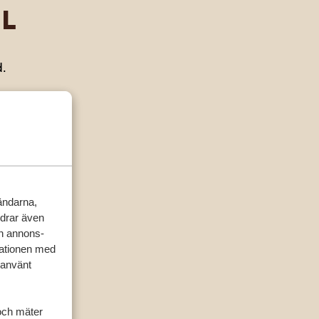
L
d.
Sydafrika
vändarna,
LA
rdrar även
ch annons-
mationen med
 använt
och mäter