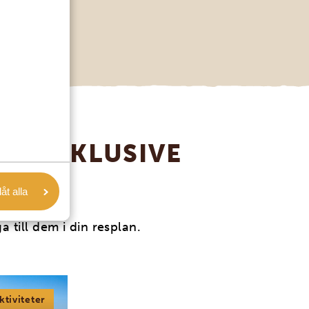
R (INKLUSIVE
!)
låt alla
a till dem i din resplan.
ktiviteter