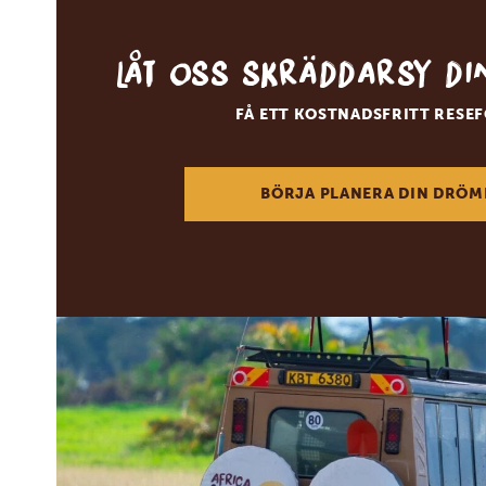
Låt oss skräddarsy d
FÅ ETT KOSTNADSFRITT RESE
BÖRJA PLANERA DIN DRÖM