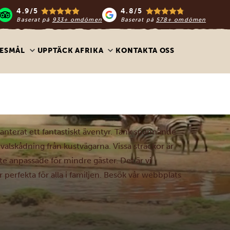
4.9/5
4.8/5
Baserat på
933+ omdömen
Baserat på
578+ omdömen
ESMÅL
UPPTÄCK AFRIKA
KONTAKTA OSS
ranterat ett fantastiskt äventyr. Tänk spännande
valskådning från kustvägarna. Vissa sträckor är
te anpassade för mindre gäster. Det är vi
perfekta för alla i familjen. Besök vår webbplats