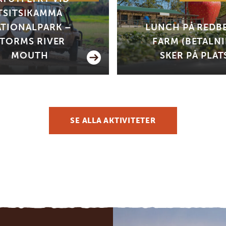
TSITSIKAMMA
TIONALPARK –
LUNCH PÅ REDB
STORMS RIVER
FARM (BETALN
MOUTH
SKER PÅ PLAT
SE ALLA AKTIVITETER