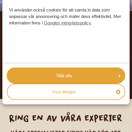
Vi använder också cookies för att samla in data som
anpassar vår annonsering och mäter dess effektivitet. Mer
information finns i
Googles integritetspolicy
.
Låt oss skräddarsy din
drömresa
FÅ ETT KOSTNADSFRITT RESEFÖRSLAG
Tillåt alla
BÖRJA PLANERA DIN DRÖMRESA
Visa detaljer
Ring en av våra experter