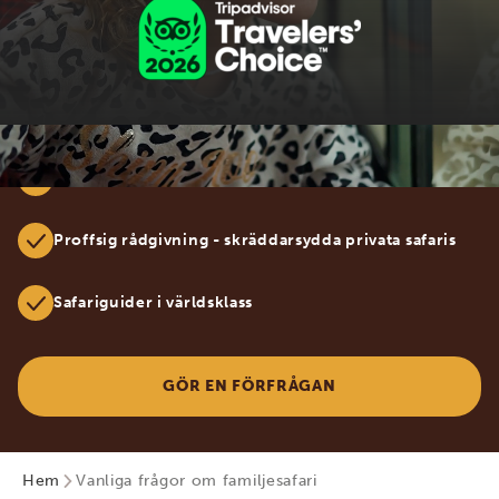
100% specialiserade på Afrika
Proffsig rådgivning - skräddarsydda privata safaris
Safariguider i världsklass
GÖR EN FÖRFRÅGAN
Hem
Vanliga frågor om familjesafari