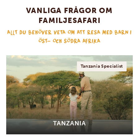
VANLIGA FRÅGOR OM
FAMILJESAFARI
ALLT DU BEHÖVER VETA OM ATT RESA MED BARN I
ÖST- OCH SÖDRA AFRIKA
Tanzania Specialist
TANZANIA