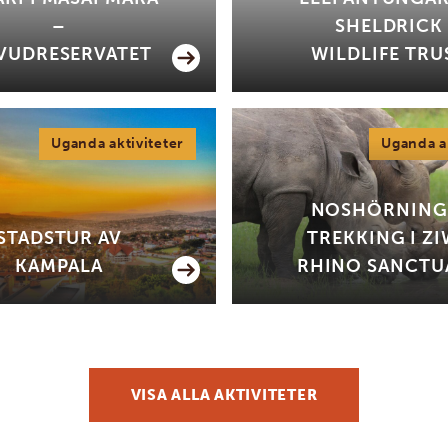
–
SHELDRICK
VUDRESERVATET
WILDLIFE TRU
Uganda aktiviteter
Uganda ak
NOSHÖRNING
STADSTUR AV
TREKKING I Z
KAMPALA
RHINO SANCTU
VISA ALLA AKTIVITETER