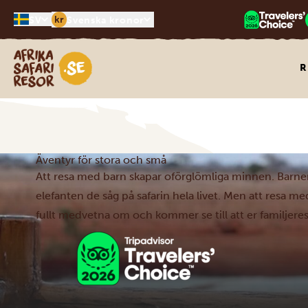
kr
SV
Svenska kronor
Safari-resor i Afrika
R
Äventyr för stora och små
Att resa med barn skapar oförglömliga minnen. Barne
elefanten de såg på safarin hela livet. Men att resa m
fullt medvetna om och kommer se till att er familjere