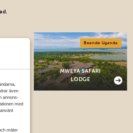
ad.
de Kenya
Boende Uganda
CH
MWEYA SAFARI
PA
LODGE
vändarna,
rdrar även
ch annons-
mationen med
 använt
och mäter