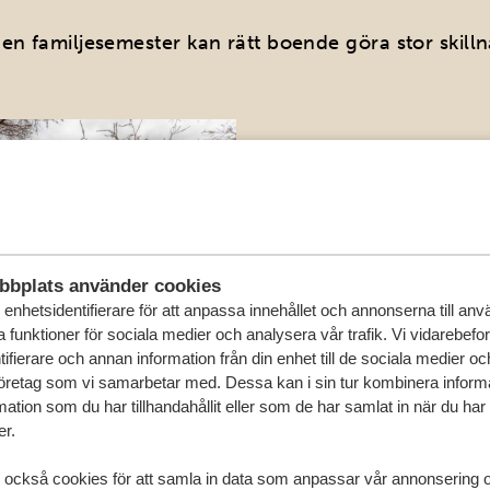
 en familjesemester kan rätt boende göra stor skilln
Boende Kenya
Boen
EVERIN SAFARI
BAOBAB BEA
bbplats använder cookies
CAMP
RESORT AND S
enhetsidentifierare för att anpassa innehållet och annonserna till an
la funktioner för sociala medier och analysera vår trafik. Vi vidarebefo
ifierare och annan information från din enhet till de sociala medier o
öretag som vi samarbetar med. Dessa kan i sin tur kombinera infor
ation som du har tillhandahållit eller som de har samlat in när du har
er.
HITTA ERT PERFEKTA BOENDE
 också cookies för att samla in data som anpassar vår annonsering 