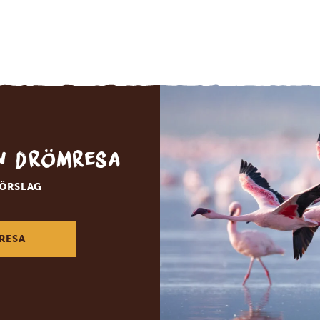
in drömresa
FÖRSLAG
RESA