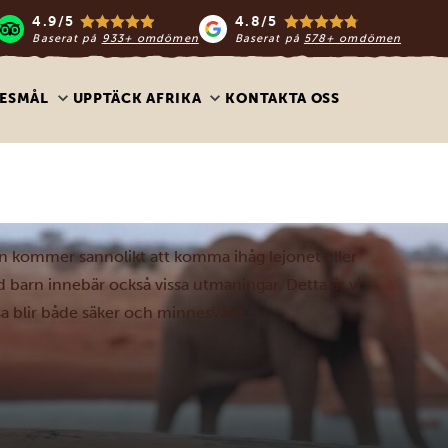
4.9/5
4.8/5
Baserat på
933+ omdömen
Baserat på
578+ omdömen
ESMÅL
UPPTÄCK AFRIKA
KONTAKTA OSS
n kommer sannolikt att komma ihåg lejonet eller
ed barn innebär också vissa utmaningar. Detta är vi
sa blir både säker och minnesvärd.