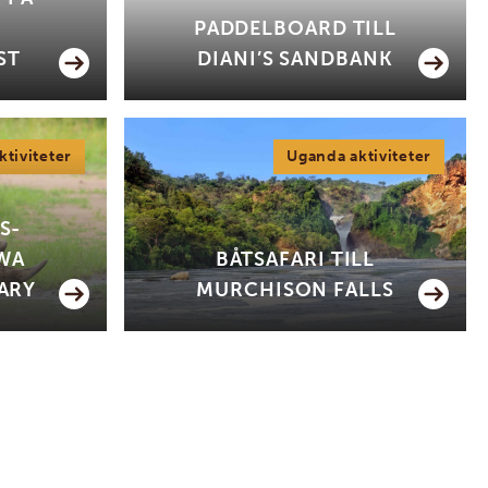
PADDELBOARD TILL
ST
DIANI’S SANDBANK
tiviteter
Uganda aktiviteter
S-
IWA
BÅTSAFARI TILL
ARY
MURCHISON FALLS