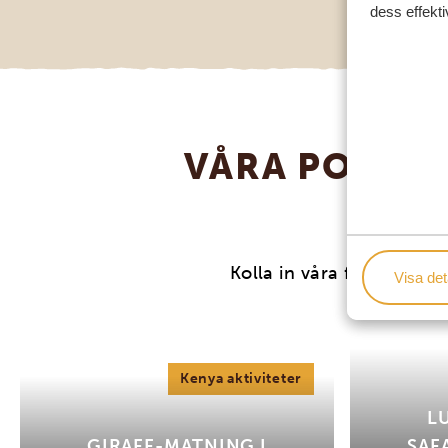
dess effekti
VÅRA POPULÄ
N
Kolla in våra familjevänli
Visa det
Kenya aktiviteter
L
GIRAFF-MATNING I
SAF