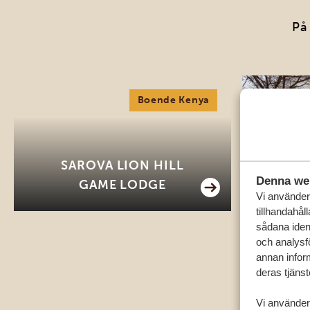
På
Boende Kenya
SAROVA LION HILL
S
Denna we
GAME LODGE
Vi använder 
tillhandahål
sådana ident
och analysf
annan inform
deras tjänst
Vi använder