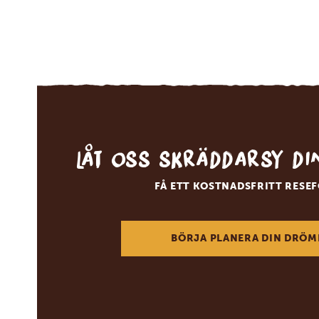
Låt oss skräddarsy d
FÅ ETT KOSTNADSFRITT RESE
BÖRJA PLANERA DIN DRÖM