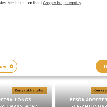
vitet. Mer information finns i
Googles integritetspolicy
.
RA FAMILJEAKTIVITETE
ÅGRA FÖR TONÅRINGAR
ga aktiviteter och hör av dig till din reseexpert när d
aljer
Til
Kenya aktiviteter
Kenya a
UFTBALLONGS-
BESÖK ADOPTE
ARI I MASAI MARA
ELEFANTUNGAR