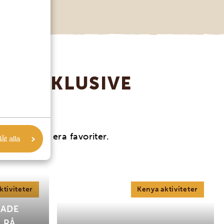
R (INKLUSIVE
!)
u har hittat era favoriter.
låt alla
ktiviteter
Kenya aktiviteter
RADE
 PÅ