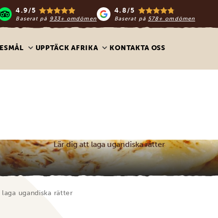
4.9/5
4.8/5
Baserat på
933+ omdömen
Baserat på
578+ omdömen
ESMÅL
UPPTÄCK AFRIKA
KONTAKTA OSS
Lär dig att laga ugandiska rätter
t laga ugandiska rätter