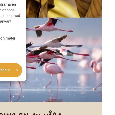
rdrar även
ch annons-
mationen med
 använt
och mäter
låt alla