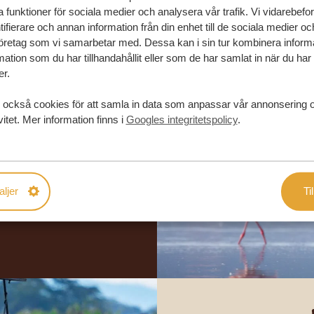
la funktioner för sociala medier och analysera vår trafik. Vi vidarebefo
ifierare och annan information från din enhet till de sociala medier o
öretag som vi samarbetar med. Dessa kan i sin tur kombinera infor
ation som du har tillhandahållit eller som de har samlat in när du har
er.
 också cookies för att samla in data som anpassar vår annonsering 
in drömresa
vitet. Mer information finns i
Googles integritetspolicy
.
FÖRSLAG
aljer
Til
RESA