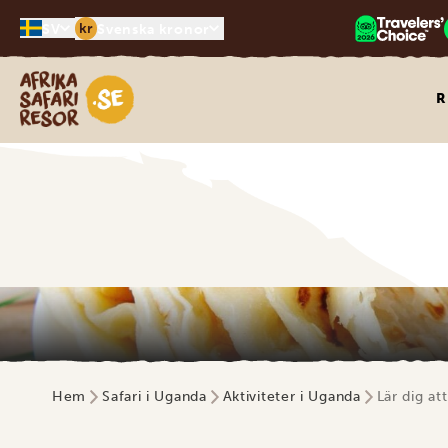
kr
SV
Svenska kronor
Safari-resor i Afrika
R
Hem
Safari i Uganda
Aktiviteter i Uganda
Lär dig at