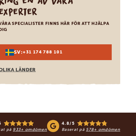
Ring en av våra
experter
VÅRA SPECIALISTER FINNS HÄR FÖR ATT HJÄLPA
DIG
SV:
+31 174 788 101
OLIKA LÄNDER
5
4.8/5
rat på
933+ omdömen
Baserat på
578+ omdömen