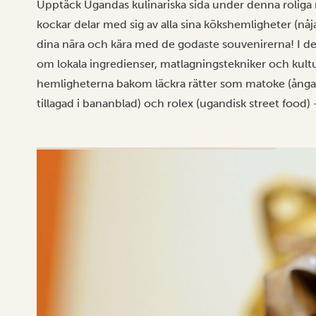
Upptäck Ugandas kulinariska sida under denna roliga 
kockar delar med sig av alla sina kökshemligheter (nåja
dina nära och kära med de godaste souvenirerna! I den
om lokala ingredienser, matlagningstekniker och kultu
hemligheterna bakom läckra rätter som matoke (ång
tillagad i bananblad) och rolex (ugandisk street food) 