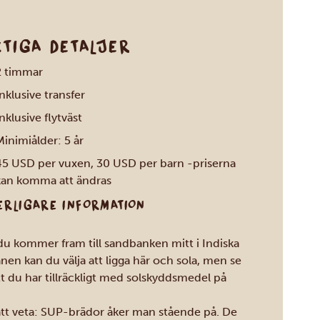
KTIGA DETALJER
2 timmar
nklusive transfer
nklusive flytväst
inimiålder: 5 år
45 USD per vuxen, 30 USD per barn -priserna
kan komma att ändras
ERLIGARE INFORMATION
du kommer fram till sandbanken mitt i Indiska
nen kan du välja att ligga här och sola, men se
att du har tillräckligt med solskyddsmedel på
att veta: SUP-brädor åker man stående på. De