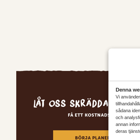
Denna we
Vi använder 
Låt oss skräddarsy d
tillhandahål
sådana ident
FÅ ETT KOSTNADSFRITT RESE
och analysf
annan inform
deras tjänst
BÖRJA PLANERA DIN DRÖM