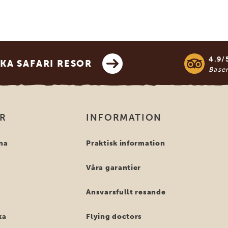
4.9/
KA SAFARI RESOR
Base
OR
INFORMATION
na
Praktisk information
Våra garantier
Ansvarsfullt resande
ka
Flying doctors