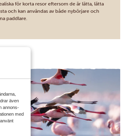
ealiska för korta resor eftersom de är lätta, lätta
lasta och kan användas av både nybörjare och
rna paddlare.
vändarna,
rdrar även
ch annons-
mationen med
 använt