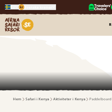
kr
SV
Svenska kronor
Safari-resor i Afrika
R
Hem
Safari i Kenya
Aktiviteter i Kenya
Paddelboard 