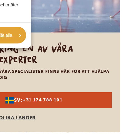
och mäter
låt alla
Ring en av våra
experter
VÅRA SPECIALISTER FINNS HÄR FÖR ATT HJÄLPA
DIG
SV:
+31 174 788 101
OLIKA LÄNDER