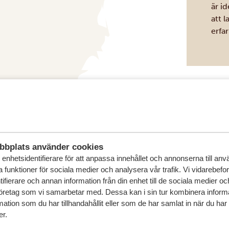
är id
att 
erfa
bbplats använder cookies
enhetsidentifierare för att anpassa innehållet och annonserna till an
in drömresa
la funktioner för sociala medier och analysera vår trafik. Vi vidarebefo
ifierare och annan information från din enhet till de sociala medier o
FÖRSLAG
öretag som vi samarbetar med. Dessa kan i sin tur kombinera infor
ation som du har tillhandahållit eller som de har samlat in när du har
er.
RESA