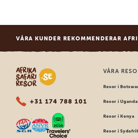
Footer
VÅRA KUNDER REKOMMENDERAR AFRI
Safari-resor i Afrika
VÅRA RES
Resor i Botswa
+31 174 788 101
Resor i Uganda
Resor i Kenya
Resor i Sydafri