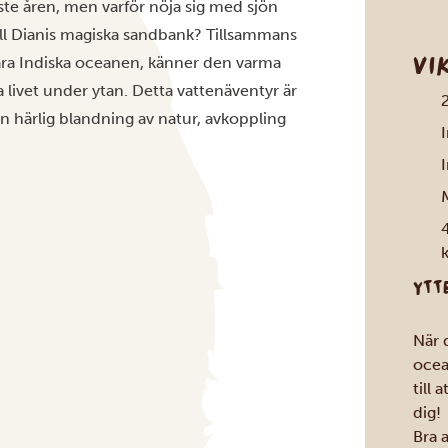
ste åren, men varför nöja sig med sjön
ll Dianis magiska sandbank? Tillsammans
VI
lara Indiska oceanen, känner den varma
livet under ytan. Detta vattenäventyr är
n härlig blandning av natur, avkoppling
I
I
M
YTT
När 
ocea
till 
dig!
Bra 