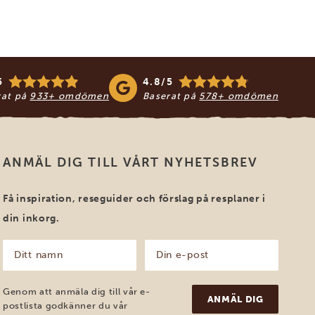
5
4.8/5
rat på
933+ omdömen
Baserat på
578+ omdömen
ANMÄL DIG TILL VÅRT NYHETSBREV
Få inspiration, reseguider och förslag på resplaner i
din inkorg.
Ditt
Din
namn
e-
post
(Obligatoriskt)
(Obligatoriskt)
Genom att anmäla dig till vår e-
postlista godkänner du vår