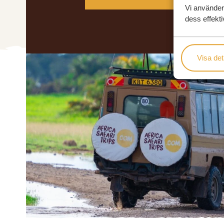
Vi använder
dess effekti
Visa det