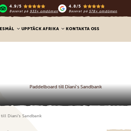
4.9/5
4.8/5
Baserat på
933+ omdömen
Baserat på
578+ omdömen
ESMÅL
UPPTÄCK AFRIKA
KONTAKTA OSS
Paddelboard till Diani’s Sandbank
till Diani’s Sandbank