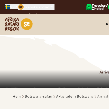
kr
SV
Svenska kronor
Safari-resor i Afrika
R
Arriv
Hem
Botswana-safari
Aktiviteter i Botswana
Arriva