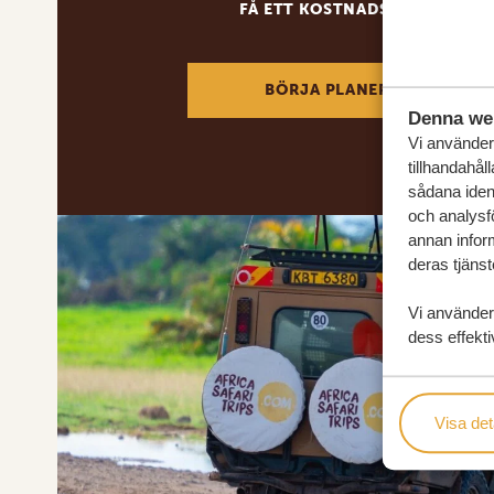
FÅ ETT KOSTNADSFRITT RESE
BÖRJA PLANERA DIN DRÖM
Denna we
Vi använder 
tillhandahål
sådana ident
och analysf
annan inform
deras tjänst
Vi använder
dess effekti
Visa det