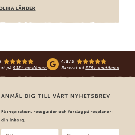
OLIKA LÄNDER
5
4.8/5
rat på
933+ omdömen
Baserat på
578+ omdömen
ANMÄL DIG TILL VÅRT NYHETSBREV
Få inspiration, reseguider och förslag på resplaner i
din inkorg.
Ditt
Din