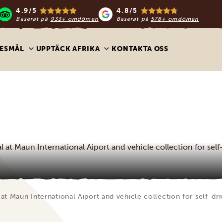
4.9/5
4.8/5
Baserat på
933+ omdömen
Baserat på
578+ omdömen
ESMÅL
UPPTÄCK AFRIKA
KONTAKTA OSS
al at Maun International Aiport and vehicle collection for self
l at Maun International Aiport and vehicle collection for self-dr