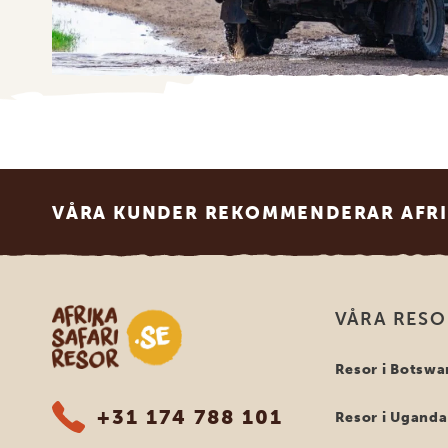
Footer
VÅRA KUNDER REKOMMENDERAR AFRI
Safari-resor i Afrika
VÅRA RES
Resor i Botswa
+31 174 788 101
Resor i Uganda