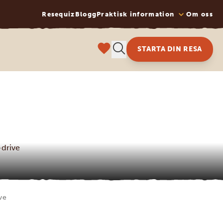
Resequiz
Blogg
Praktisk information
Om oss
STARTA DIN RESA
-drive
ive