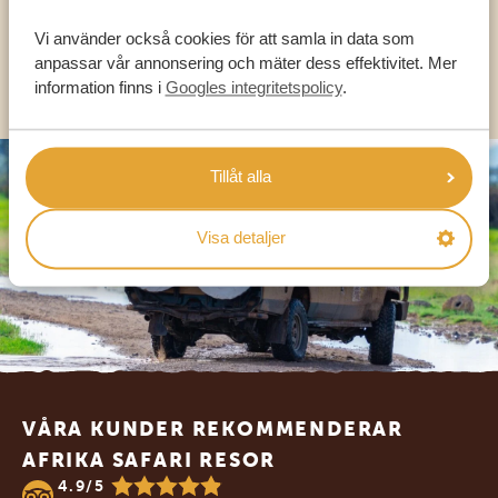
SV:
+31 174 788 101
Vi använder också cookies för att samla in data som
anpassar vår annonsering och mäter dess effektivitet. Mer
OLIKA LÄNDER
information finns i
Googles integritetspolicy
.
Tillåt alla
Visa detaljer
Footer
VÅRA KUNDER REKOMMENDERAR
AFRIKA SAFARI RESOR
4.9/5