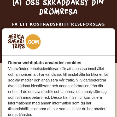
Låt oss skräddarsy din
drömresa
FÅ ETT KOSTNADSFRITT RESEFÖRSLAG
BÖRJA PLANERA DIN DRÖMRESA
Denna webbplats använder cookies
Vi använder enhetsidentifierare för att anpassa innehållet
och annonserna till användarna, tillhandahålla funktioner för
Ring en av våra experter
sociala medier och analysera vår trafik. Vi vidarebefordrar
även sådana identifierare och annan information från din
enhet till de sociala medier och annons- och analysföretag
VÅRA SPECIALISTER FINNS HÄR FÖR ATT
som vi samarbetar med. Dessa kan i sin tur kombinera
HJÄLPA DIG
informationen med annan information som du har
tillhandahållit eller som de har samlat in när du har använt
deras tjänster.