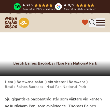
4.9/5
4.8/5
Baserat på
933+ omdömen
Baserat på
578+ omdömen
Safari-resor i Afrika
Meny
Besök Baines Baobabs i Nxai Pan National Park
Hem
Botswana-safari
Aktiviteter i Botswana
Besök Baines Baobabs i Nxai Pan National Park
Sju gigantiska baobabträd står som väktare vid kanten
av Kudiakam Pan, som avbildades i Thomas Baines