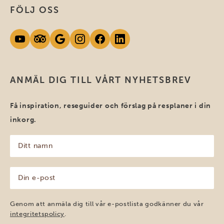
FÖLJ OSS
ANMÄL DIG TILL VÅRT NYHETSBREV
Få inspiration, reseguider och förslag på resplaner i din
inkorg.
Ditt
namn
(Obligatoriskt)
Din
e-
post
(Obligatoriskt)
Genom att anmäla dig till vår e-postlista godkänner du vår
integritetspolicy
.