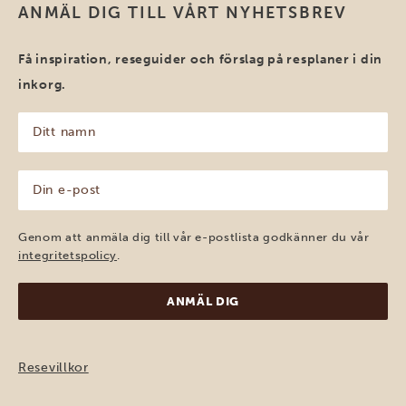
ANMÄL DIG TILL VÅRT NYHETSBREV
Få inspiration, reseguider och förslag på resplaner i din
inkorg.
Ditt
namn
(Obligatoriskt)
Din
e-
post
(Obligatoriskt)
Genom att anmäla dig till vår e-postlista godkänner du vår
integritetspolicy
.
Resevillkor