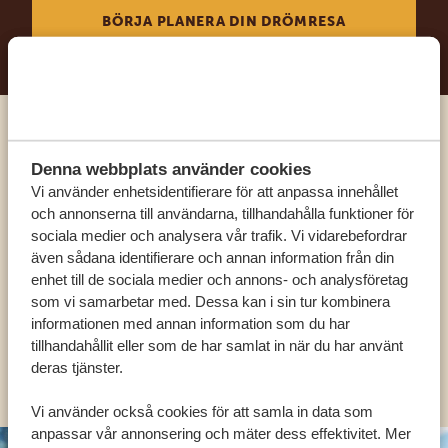
BÖRJA PLANERA DIN DRÖMRESA
Ring en av våra experter
Denna webbplats använder cookies
Vi använder enhetsidentifierare för att anpassa innehållet
VÅRA SPECIALISTER FINNS HÄR FÖR ATT
och annonserna till användarna, tillhandahålla funktioner för
HJÄLPA DIG
sociala medier och analysera vår trafik. Vi vidarebefordrar
även sådana identifierare och annan information från din
enhet till de sociala medier och annons- och analysföretag
som vi samarbetar med. Dessa kan i sin tur kombinera
SV:
+31 174 788 101
informationen med annan information som du har
tillhandahållit eller som de har samlat in när du har använt
OLIKA LÄNDER
deras tjänster.
Vi använder också cookies för att samla in data som
anpassar vår annonsering och mäter dess effektivitet. Mer