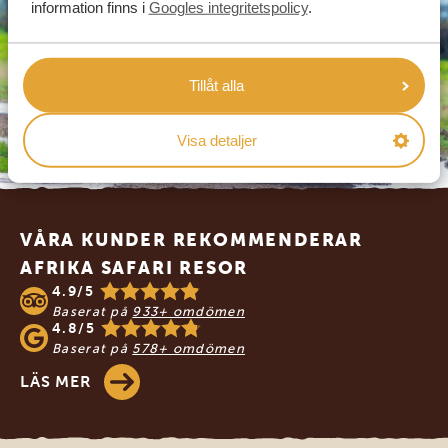
information finns i
Googles integritetspolicy
.
Tillåt alla
Visa detaljer
Footer
VÅRA KUNDER REKOMMENDERAR
AFRIKA SAFARI RESOR
4.9/5
Baserat på
933+ omdömen
4.8/5
Baserat på
578+ omdömen
LÄS MER