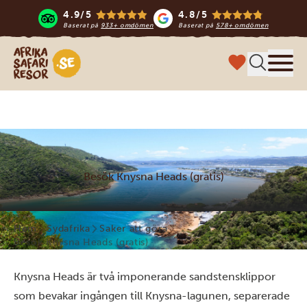
4.9/5
4.8/5
Baserat på
933+ omdömen
Baserat på
578+ omdömen
Safari-resor i Afrika
Meny
Besök Knysna Heads (gratis)
Hem
Sydafrika
Saker att göra
Besök Knysna Heads (gratis)
Knysna Heads är två imponerande sandstensklippor
som bevakar ingången till Knysna-lagunen, separerade