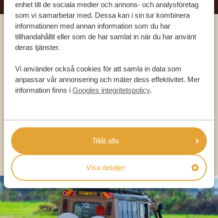
enhet till de sociala medier och annons- och analysföretag
som vi samarbetar med. Dessa kan i sin tur kombinera
informationen med annan information som du har
tillhandahållit eller som de har samlat in när du har använt
Ring en av våra experter
deras tjänster.
Vi använder också cookies för att samla in data som
VÅRA SPECIALISTER FINNS HÄR FÖR ATT
anpassar vår annonsering och mäter dess effektivitet. Mer
HJÄLPA DIG
information finns i
Googles integritetspolicy
.
SV:
+31 174 788 101
Tillåt alla
OLIKA LÄNDER
Visa detaljer