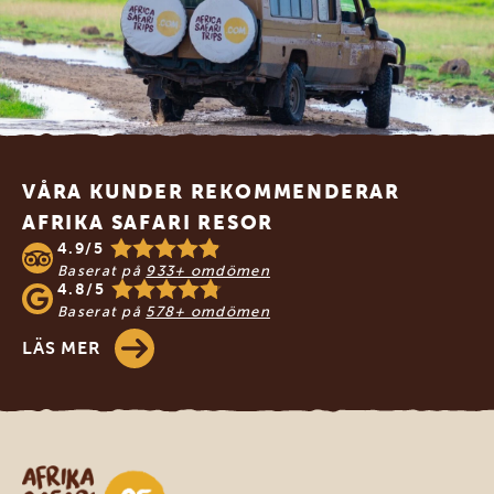
Footer
VÅRA KUNDER REKOMMENDERAR
AFRIKA SAFARI RESOR
4.9/5
Baserat på
933+ omdömen
4.8/5
Baserat på
578+ omdömen
LÄS MER
Safari-resor i Afrika