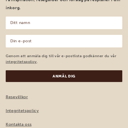
inkorg.
Ditt
namn
(Obligatoriskt)
Din
e-
post
(Obligatoriskt)
Genom att anmäla dig till vår e-postlista godkänner du vår
integritetspolicy
.
Resevillkor
Integritetspolicy
Kontakta oss