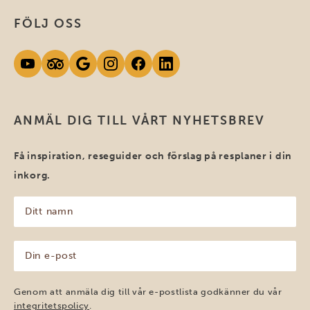
FÖLJ OSS
ANMÄL DIG TILL VÅRT NYHETSBREV
Få inspiration, reseguider och förslag på resplaner i din
inkorg.
Ditt
namn
(Obligatoriskt)
Din
e-
post
(Obligatoriskt)
Genom att anmäla dig till vår e-postlista godkänner du vår
integritetspolicy
.