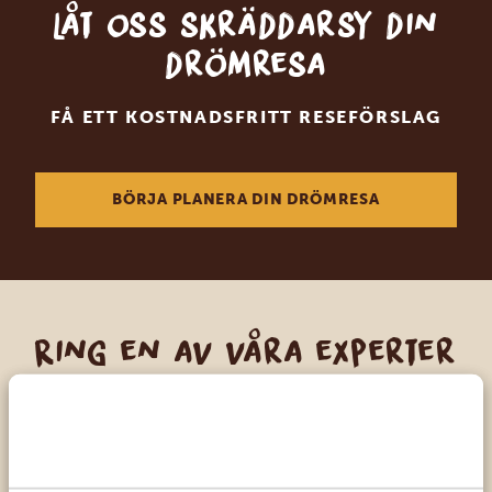
Låt oss skräddarsy din
drömresa
FÅ ETT KOSTNADSFRITT RESEFÖRSLAG
BÖRJA PLANERA DIN DRÖMRESA
Ring en av våra experter
VÅRA SPECIALISTER FINNS HÄR FÖR ATT
HJÄLPA DIG