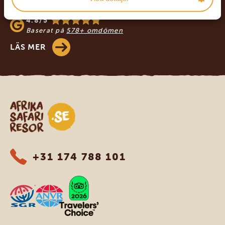
4.9/5
Baserat på
933+ omdömen
4.8/5
Baserat på
578+ omdömen
LÄS MER
Safari-resor i Afrika
+31 174 788 101