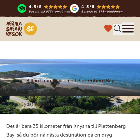
4.9/5
4.8/5
Baserat på
933+ omdömen
Baserat på
578+ omdömen
Safari-resor i Afrika
Meny
Bilfärd från Knysna till Plettenberg Bay
Hem
Sydafrika
Saker att göra
Bilfärd från Knysna till Plettenberg Bay
Det är bara 35 kilometer från Knysna till Plettenberg
Bay, så du bör nå nästa destination på en dryg