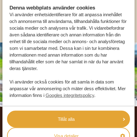
SV:
+31 174 788 101
Denna webbplats använder cookies
Vi använder enhetsidentifierare för att anpassa innehållet
och annonserna till användarna, tillhandahålla funktioner för
OLIKA LÄNDER
sociala medier och analysera vår trafik. Vi vidarebefordrar
även sådana identifierare och annan information från din
enhet till de sociala medier och annons- och analysföretag
som vi samarbetar med. Dessa kan i sin tur kombinera
informationen med annan information som du har
tillhandahållit eller som de har samlat in när du har använt
deras tjänster.
Vi använder också cookies för att samla in data som
anpassar vår annonsering och mäter dess effektivitet. Mer
information finns i
Googles integritetspolicy
.
Footer
Tillåt alla
VÅRA KUNDER REKOMMENDERAR
AFRIKA SAFARI RESOR
Visa detaljer