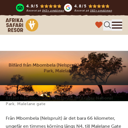
4.9/5
4.8/5
Baserat på
943+ omdömen
Baserat på
582+ omdömen
Safari-resor i Afrika
Meny
Bilfärd från Mbombela (Nelspruit) till Kruger National
Park, Malelane gate
Hem
Sydafrika
Saker att göra
Bilfärd från Mbombela (Nelspruit) till Kruger National
Park, Malelane gate
Från Mbombela (Nelspruit) är det bara 66 kilometer,
ungefär en timmes körning längs N4, till Malelane Gate