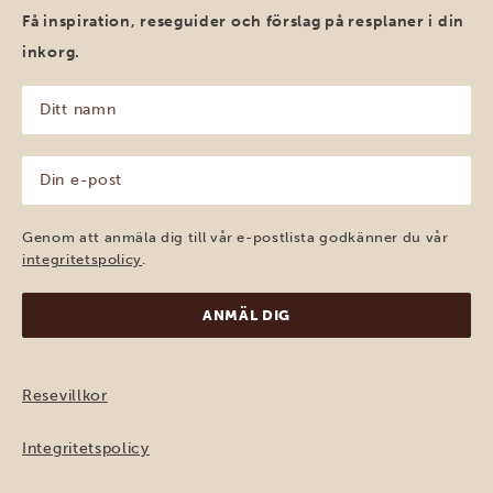
Få inspiration, reseguider och förslag på resplaner i din
inkorg.
Ditt
namn
(Obligatoriskt)
Din
e-
post
(Obligatoriskt)
Genom att anmäla dig till vår e-postlista godkänner du vår
integritetspolicy
.
Resevillkor
Integritetspolicy