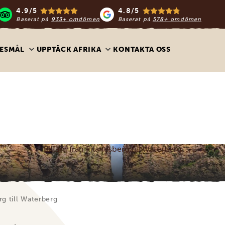
4.9/5
4.8/5
Baserat på
933+ omdömen
Baserat på
578+ omdömen
ESMÅL
UPPTÄCK AFRIKA
KONTAKTA OSS
Bilfärd från Pilanesberg till Waterberg
rg till Waterberg