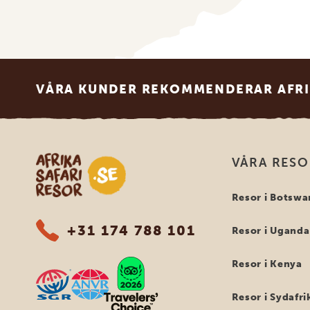
Footer
VÅRA KUNDER REKOMMENDERAR AFRI
Safari-resor i Afrika
VÅRA RES
Resor i Botswa
+31 174 788 101
Resor i Uganda
Resor i Kenya
Resor i Sydafri