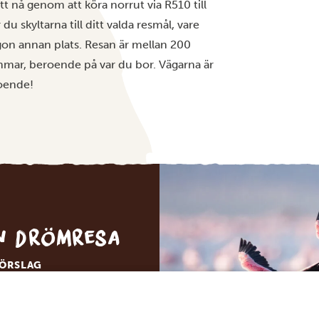
t nå genom att köra norrut via R510 till
u skyltarna till ditt valda resmål, vare
gon annan plats. Resan är mellan 200
immar, beroende på var du bor. Vägarna är
boende!
in drömresa
FÖRSLAG
RESA