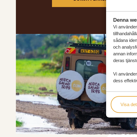
Denna we
Vi använder 
tillhandahål
sådana ident
och analysf
annan inform
deras tjänst
Vi använder
dess effekti
Visa det