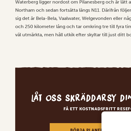
Waterberg ligger nordost om Pilanesberg och är lätt at
Northam och sedan fortsätta längs N11. Därifrån följer d
sig det är Bela-Bela, Vaalwater, Welgevonden eller nå
och 250 kilometer lång och tar omkring tre till fyra t
väl utmärkta, men håll utkik efter skyltar till just ditt 
Låt oss skräddarsy d
FÅ ETT KOSTNADSFRITT RESE
BÖRJA PLANERA DIN DRÖM