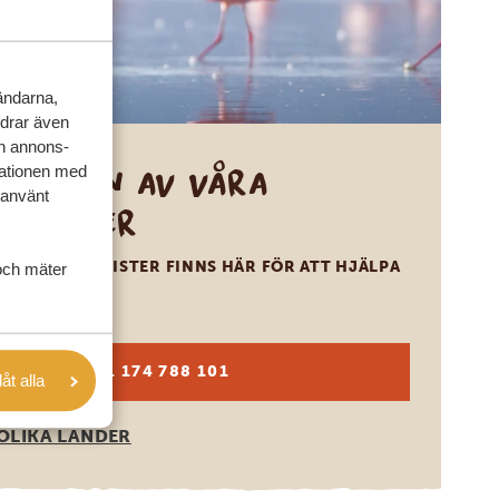
vändarna,
rdrar även
ch annons-
Ring en av våra
mationen med
 använt
experter
VÅRA SPECIALISTER FINNS HÄR FÖR ATT HJÄLPA
och mäter
DIG
SV:
+31 174 788 101
låt alla
OLIKA LÄNDER