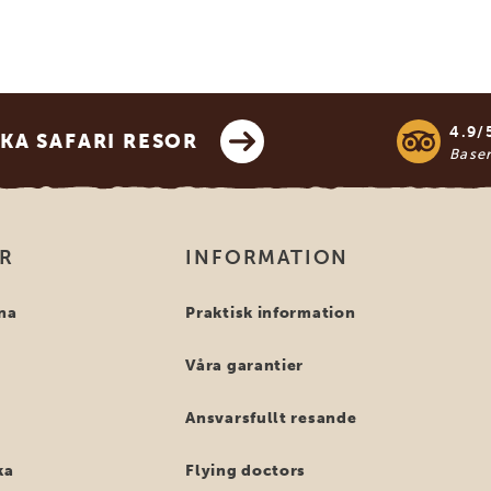
4.9/
KA SAFARI RESOR
Base
OR
INFORMATION
na
Praktisk information
Våra garantier
Ansvarsfullt resande
ka
Flying doctors