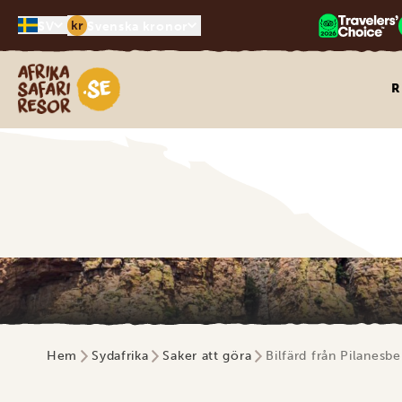
kr
SV
Svenska kronor
Safari-resor i Afrika
R
Hem
Sydafrika
Saker att göra
Bilfärd från Pilanesbe