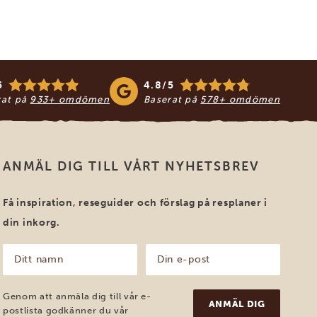
5
4.8/5
rat på
933+ omdömen
Baserat på
578+ omdömen
ANMÄL DIG TILL VÅRT NYHETSBREV
Få inspiration, reseguider och förslag på resplaner i
din inkorg.
Ditt
Din
namn
e-
post
(Obligatoriskt)
(Obligatoriskt)
Genom att anmäla dig till vår e-
postlista godkänner du vår