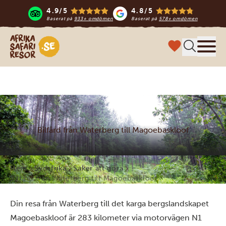
4.9/5
4.8/5
Baserat på
933+ omdömen
Baserat på
578+ omdömen
Safari-resor i Afrika
Meny
Bilfärd från Waterberg till Magoebaskloof
Hem
Sydafrika
Saker att göra
Bilfärd från Waterberg till Magoebaskloof
Din resa från Waterberg till det karga bergslandskapet
Magoebaskloof är 283 kilometer via motorvägen N1