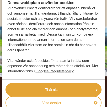
Denna webbplats använder cookies
Vi använder enhetsidentifierare för att anpassa innehållet
OLIKA LÄNDER
och annonserna till användarna, tillhandahålla funktioner för
sociala medier och analysera vår trafik. Vi vidarebefordrar
även sådana identifierare och annan information från din
enhet till de sociala medier och annons- och analysföretag
som vi samarbetar med. Dessa kan i sin tur kombinera
informationen med annan information som du har
tillhandahållit eller som de har samlat in när du har använt
deras tjänster.
Vi använder också cookies för att samla in data som
anpassar vår annonsering och mäter dess effektivitet. Mer
information finns i
Googles integritetspolicy
.
Footer
VÅRA KUNDER REKOMMENDERAR
Tillåt alla
AFRIKA SAFARI RESOR
4.9/5
Visa detaljer
Baserat på
933+ omdömen