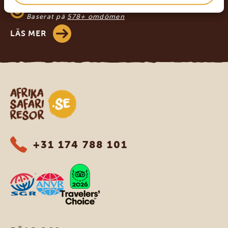
4.8/5
Baserat på
578+ omdömen
LÄS MER
Safari-resor i Afrika
+31 174 788 101