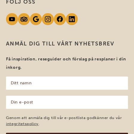
FÖLJ OSS
ANMÄL DIG TILL VÅRT NYHETSBREV
Få inspiration, reseguider och förslag på resplaner i din
inkorg.
Ditt
namn
(Obligatoriskt)
Din
e-
post
(Obligatoriskt)
Genom att anmäla dig till vår e-postlista godkänner du vår
integritetspolicy
.