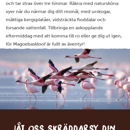
och tar strax över tre timmar. Räkna med natursköna
vyer när du närmar dig ditt resmål, med urskogar,
mäktiga bergsplatåer, vidsträckta floddalar och
forsande vattenfall. Tillbringa en avkopplande
eftermiddag med att komma till ro eller ge dig ut igen,
för Magoebaskloof är fullt av äventyr!
Låt oss skräddarsy din