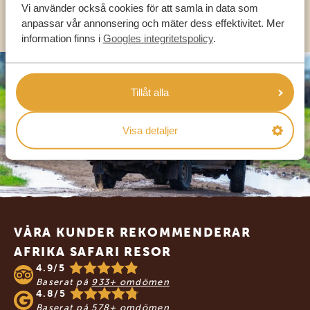
Vi använder också cookies för att samla in data som
OLIKA LÄNDER
anpassar vår annonsering och mäter dess effektivitet. Mer
information finns i
Googles integritetspolicy
.
Tillåt alla
Visa detaljer
Footer
VÅRA KUNDER REKOMMENDERAR
AFRIKA SAFARI RESOR
4.9/5
Baserat på
933+ omdömen
4.8/5
Baserat på
578+ omdömen