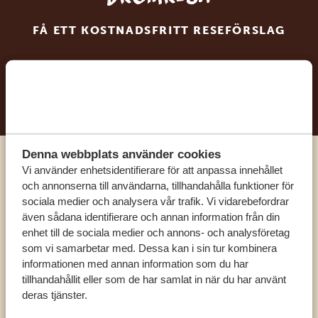
FÅ ETT KOSTNADSFRITT RESEFÖRSLAG
BÖRJA PLANERA DIN DRÖMRESA
Denna webbplats använder cookies
Vi använder enhetsidentifierare för att anpassa innehållet
Ring en av våra experter
och annonserna till användarna, tillhandahålla funktioner för
sociala medier och analysera vår trafik. Vi vidarebefordrar
VÅRA SPECIALISTER FINNS HÄR FÖR ATT
även sådana identifierare och annan information från din
enhet till de sociala medier och annons- och analysföretag
HJÄLPA DIG
som vi samarbetar med. Dessa kan i sin tur kombinera
informationen med annan information som du har
tillhandahållit eller som de har samlat in när du har använt
SV:
+31 174 788 101
deras tjänster.