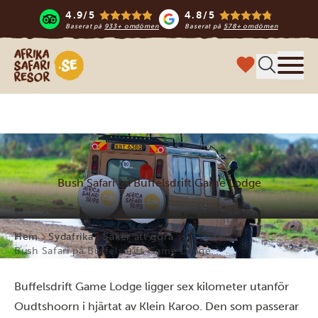
4.9/5
4.8/5
Baserat på
933+ omdömen
Baserat på
578+ omdömen
Safari-resor i Afrika
Meny
Bush Safari på Buffelsdrift Game Lodge
Hem
Sydafrika
Saker att göra
Bush Safari på Buffelsdrift Game Lodge
Buffelsdrift Game Lodge ligger sex kilometer utanför
Oudtshoorn i hjärtat av Klein Karoo. Den som passerar