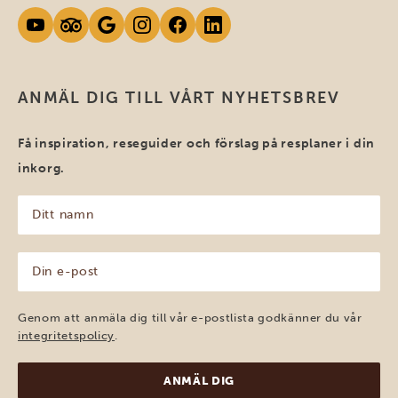
ANMÄL DIG TILL VÅRT NYHETSBREV
Få inspiration, reseguider och förslag på resplaner i din
inkorg.
Ditt
namn
(Obligatoriskt)
Din
e-
post
(Obligatoriskt)
Genom att anmäla dig till vår e-postlista godkänner du vår
integritetspolicy
.