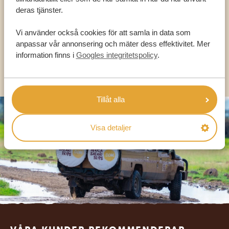
deras tjänster.
Vi använder också cookies för att samla in data som
SV:
+31 174 788 101
anpassar vår annonsering och mäter dess effektivitet. Mer
information finns i
Googles integritetspolicy
.
OLIKA LÄNDER
Tillåt alla
Visa detaljer
Footer