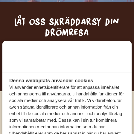
Låt oss skräddarsy din
drömresa
FÅ ETT KOSTNADSFRITT RESEFÖRSLAG
BÖRJA PLANERA DIN DRÖMRESA
Denna webbplats använder cookies
Vi använder enhetsidentifierare för att anpassa innehållet
och annonserna till användarna, tillhandahålla funktioner för
sociala medier och analysera vår trafik. Vi vidarebefordrar
Ring en av våra experter
även sådana identifierare och annan information från din
enhet till de sociala medier och annons- och analysföretag
som vi samarbetar med. Dessa kan i sin tur kombinera
VÅRA SPECIALISTER FINNS HÄR FÖR ATT
informationen med annan information som du har
HJÄLPA DIG
tillhandahållit eller som de har samlat in när du har använt