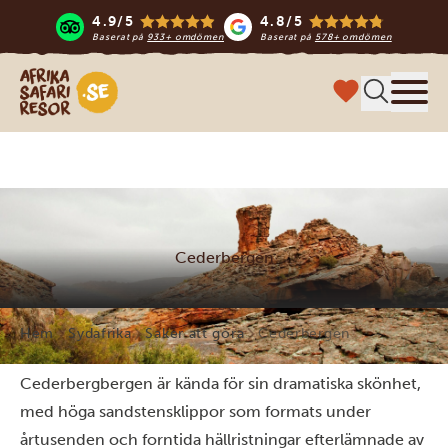
4.9/5
4.8/5
Baserat på
933+ omdömen
Baserat på
578+ omdömen
Safari-resor i Afrika
Meny
Cederbergen
Hem
Sydafrika
Saker att göra
Cederbergen
Cederbergbergen är kända för sin dramatiska skönhet,
med höga sandstensklippor som formats under
årtusenden och forntida hällristningar efterlämnade av