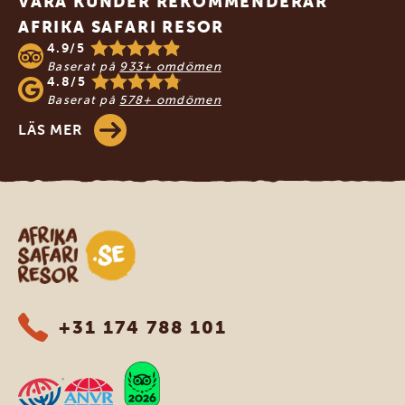
VÅRA KUNDER REKOMMENDERAR
AFRIKA SAFARI RESOR
4.9/5
Baserat på
933+ omdömen
4.8/5
Baserat på
578+ omdömen
LÄS MER
Safari-resor i Afrika
+31 174 788 101