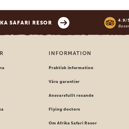
4.9/
KA SAFARI RESOR
Base
OR
INFORMATION
na
Praktisk information
Våra garantier
Ansvarsfullt resande
ka
Flying doctors
Om Afrika Safari Resor