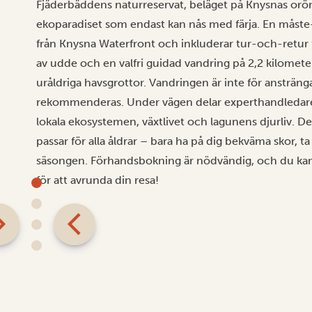
Fjäderbäddens naturreservat, beläget på Knysnas orörd
ekoparadiset som endast kan nås med färja. En måste
från Knysna Waterfront och inkluderar tur-och-retur f
av udde och en valfri guidad vandring på 2,2 kilomet
uråldriga havsgrottor. Vandringen är inte för ansträn
rekommenderas. Under vägen delar experthandledare 
lokala ekosystemen, växtlivet och lagunens djurliv. D
passar för alla åldrar – bara ha på dig bekväma skor, 
säsongen. Förhandsbokning är nödvändig, och du kan t
för att avrunda din resa!