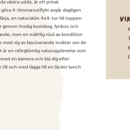
a västra udde, är ett privat
-göra 4-timmarsutflykt avgår dagligen
VI
ärja, en naturskön 4×4-tur till toppen
er genom frodig kustskog, fynbos och
gande, men en måttlig nivå av kondition
T
med sig av fascinerande insikter om de
B
et är en oförglömlig naturupplevelse som
P
ta med en kamera och klä dig efter
ill och med lägga till en läcker lunch