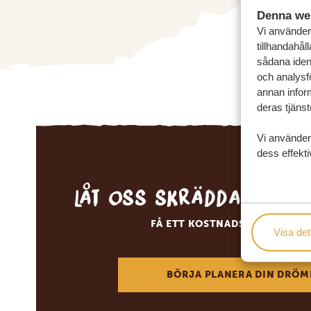
Denna we
Vi använder 
tillhandahål
sådana ident
och analysf
annan inform
deras tjänst
Vi använder
dess effekti
Låt oss skräddarsy d
FÅ ETT KOSTNADSFRITT RESE
Visa det
BÖRJA PLANERA DIN DRÖM