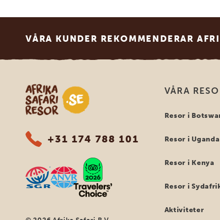
Footer
VÅRA KUNDER REKOMMENDERAR AFRI
Safari-resor i Afrika
VÅRA RES
Resor i Botswa
+31 174 788 101
Resor i Uganda
Resor i Kenya
Resor i Sydafri
Aktiviteter