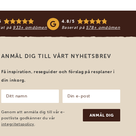
5
4.8/5
rat på
933+ omdömen
Baserat på
578+ omdömen
ANMÄL DIG TILL VÅRT NYHETSBREV
Få inspiration, reseguider och förslag på resplaner i
din inkorg.
Ditt
Din
namn
e-
post
(Obligatoriskt)
(Obligatoriskt)
Genom att anmäla dig till vår e-
postlista godkänner du vår
integritetspolicy
.