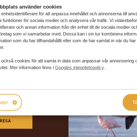
bbplats använder cookies
enhetsidentifierare för att anpassa innehållet och annonserna till an
la funktioner för sociala medier och analysera vår trafik. Vi vidarebefo
ifierare och annan information från din enhet till de sociala medier o
öretag som vi samarbetar med. Dessa kan i sin tur kombinera infor
ation som du har tillhandahållit eller som de har samlat in när du har
er.
 också cookies för att samla in data som anpassar vår annonsering 
vitet. Mer information finns i
Googles integritetspolicy
.
in drömresa
FÖRSLAG
aljer
Til
RESA