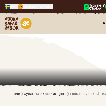
kr
SV
Svenska kronor
Safari-resor i Afrika
R
Hem
Sydafrika
Saker att göra
Ekoupplevelse på Fe