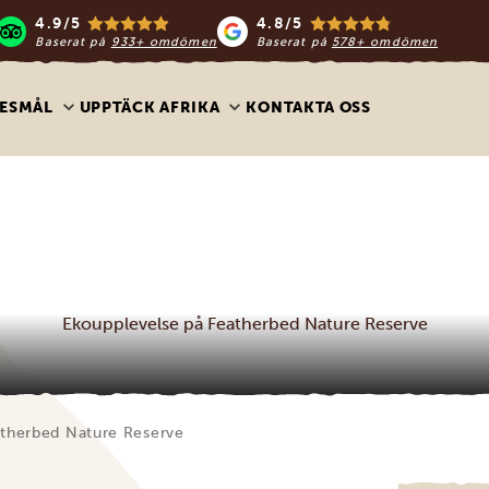
4.9/5
4.8/5
Baserat på
933+ omdömen
Baserat på
578+ omdömen
ESMÅL
UPPTÄCK AFRIKA
KONTAKTA OSS
Ekoupplevelse på Featherbed Nature Reserve
atherbed Nature Reserve