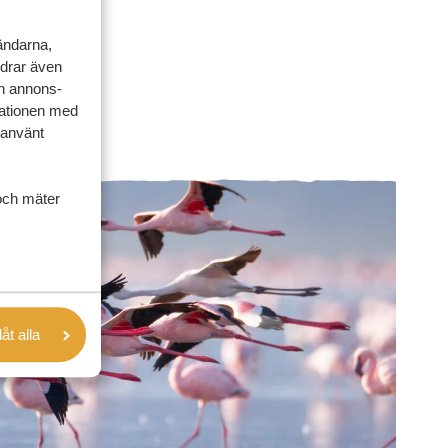
vändarna,
rdrar även
ch annons-
mationen med
 använt
och mäter
låt alla