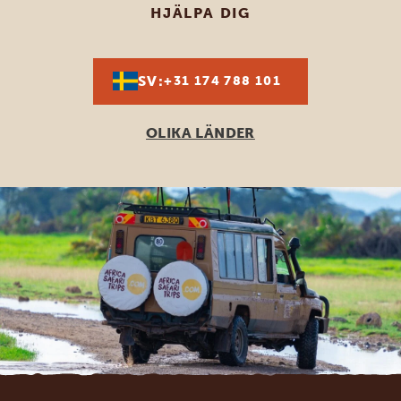
HJÄLPA DIG
SV:
+31 174 788 101
OLIKA LÄNDER
Footer