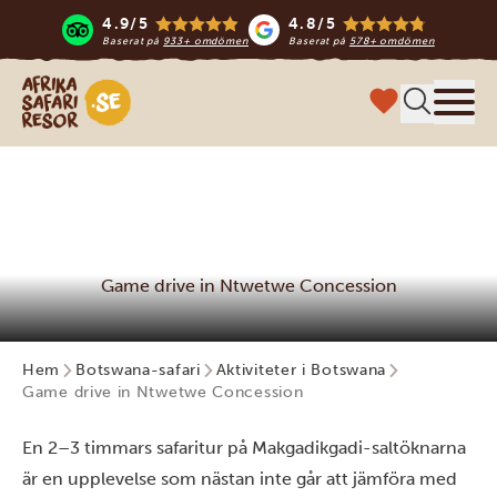
4.9/5
4.8/5
Baserat på
933+ omdömen
Baserat på
578+ omdömen
Safari-resor i Afrika
Meny
Game drive in Ntwetwe Concession
Hem
Botswana-safari
Aktiviteter i Botswana
Game drive in Ntwetwe Concession
En 2–3 timmars safaritur på Makgadikgadi-saltöknarna
är en upplevelse som nästan inte går att jämföra med