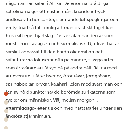
någon annan safari i Afrika. De enorma, uråldriga
saltöknarna ger ett nästan månliknande intryck:
ändlösa vita horisonter, skimrande luftspeglingar och
en tystnad så fullkomlig att man praktiskt taget kan
höra sitt eget hjärtslag. Det är safari när den är som
mest orörd, avlägsen och surrealistisk. Djurlivet här är
särskilt anpassat till den hårda ökenmiljön och
safariturerna fokuserar ofta på mindre, skygga arter
som är svårare att få syn på på andra håll. Räkna med
att eventuellt få se hyenor, öronrävar, jordgrävare,
springbockar, oryxar, kalahari-lejon med svart man och
(en av höjdpunkterna) de berömda surikaterna som
tycker om människor. Välj mellan morgon-,
eftermiddags- eller till och med nattsafarier under den
ändlösa stjärnhimlen.