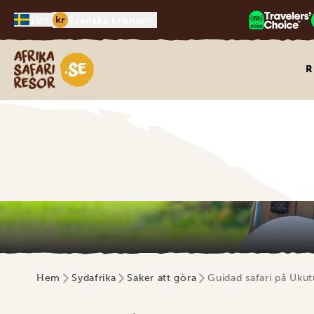
kr
SV
Svenska kronor
Safari-resor i Afrika
R
Hem
Sydafrika
Saker att göra
Guidad safari på Uku