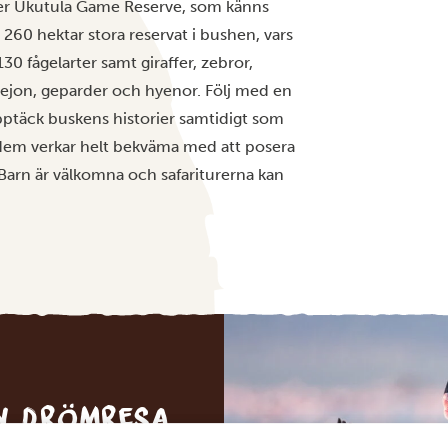
ger Ukutula Game Reserve, som känns
260 hektar stora reservat i bushen, vars
0 fågelarter samt giraffer, zebror,
ejon, geparder och hyenor. Följ med en
upptäck buskens historier samtidigt som
v dem verkar helt bekväma med att posera
 Barn är välkomna och safariturerna kan
in drömresa