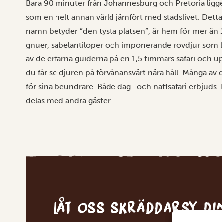
Bara 90 minuter från Johannesburg och Pretoria lig
som en helt annan värld jämfört med stadslivet. Detta 
namn betyder ”den tysta platsen”, är hem för mer än 13
gnuer, sabelantiloper och imponerande rovdjur som l
av de erfarna guiderna på en 1,5 timmars safari och 
du får se djuren på förvånansvärt nära håll. Många a
för sina beundrare. Både dag- och nattsafari erbjuds.
delas med andra gäster.
Låt oss skräddarsy d