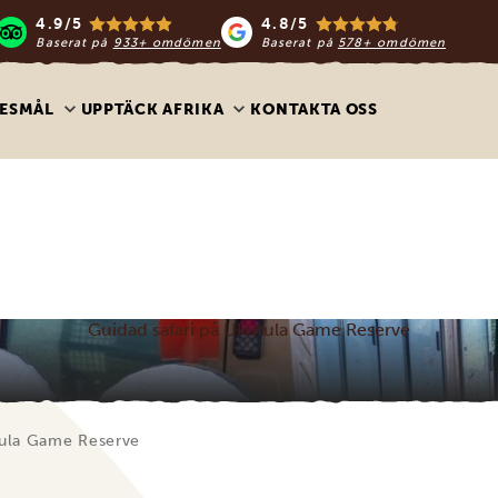
4.9/5
4.8/5
Baserat på
933+ omdömen
Baserat på
578+ omdömen
ESMÅL
UPPTÄCK AFRIKA
KONTAKTA OSS
Guidad safari på Ukutula Game Reserve
tula Game Reserve