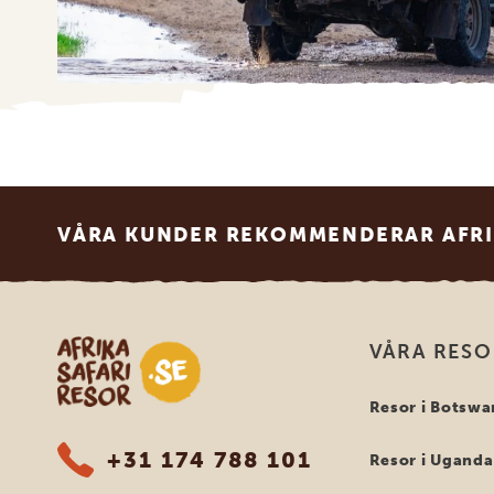
Footer
VÅRA KUNDER REKOMMENDERAR AFRI
Safari-resor i Afrika
VÅRA RES
Resor i Botswa
+31 174 788 101
Resor i Uganda