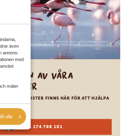
vändarna,
rdrar även
ch annons-
mationen med
 använt
Ring en av våra
experter
och mäter
VÅRA SPECIALISTER FINNS HÄR FÖR ATT HJÄLPA
DIG
låt alla
SV:
+31 174 788 101