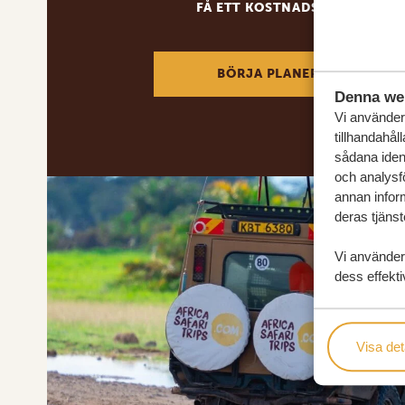
FÅ ETT KOSTNADSFRITT RESE
BÖRJA PLANERA DIN DRÖM
Denna we
Vi använder 
tillhandahål
sådana ident
och analysf
annan inform
deras tjänst
Vi använder
dess effekti
Visa det