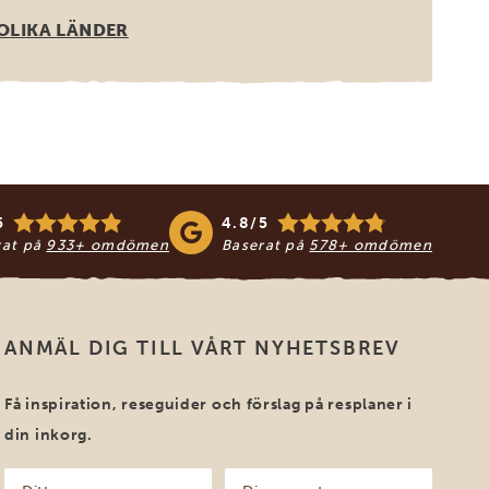
OLIKA LÄNDER
5
4.8/5
rat på
933+ omdömen
Baserat på
578+ omdömen
ANMÄL DIG TILL VÅRT NYHETSBREV
Få inspiration, reseguider och förslag på resplaner i
din inkorg.
Ditt
Din