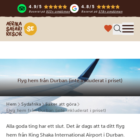
4.9/5
4.8/5
Baserat på
933+ omdömen
Baserat på
578+ omdömen
Safari-resor i Afrika
Meny
Flyg hem från Durban (inte inkluderat i priset)
Hem
Sydafrika
Saker att göra
Flyg hem från Durban (inte inkluderat i priset)
Alla goda ting har ett slut. Det är dags att ta ditt flyg
hem från King Shaka International Airport i Durban.