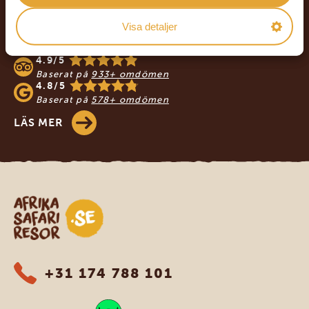
VÅRA KUNDER REKOMMENDERAR
Visa detaljer
AFRIKA SAFARI RESOR
4.9/5
Baserat på
933+ omdömen
4.8/5
Baserat på
578+ omdömen
LÄS MER
Safari-resor i Afrika
+31 174 788 101