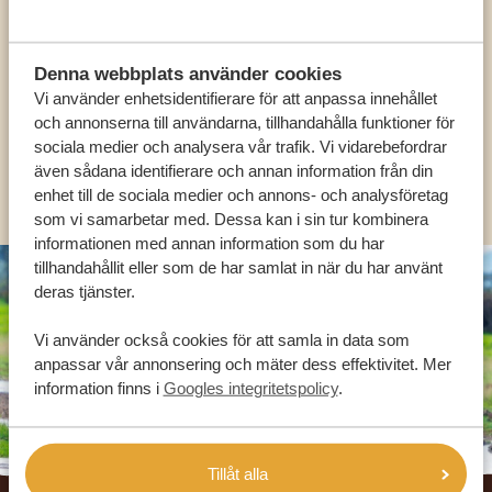
VÅRA SPECIALISTER FINNS HÄR FÖR ATT
HJÄLPA DIG
Denna webbplats använder cookies
Vi använder enhetsidentifierare för att anpassa innehållet
SV:
+31 174 788 101
och annonserna till användarna, tillhandahålla funktioner för
sociala medier och analysera vår trafik. Vi vidarebefordrar
även sådana identifierare och annan information från din
OLIKA LÄNDER
enhet till de sociala medier och annons- och analysföretag
som vi samarbetar med. Dessa kan i sin tur kombinera
informationen med annan information som du har
tillhandahållit eller som de har samlat in när du har använt
deras tjänster.
Vi använder också cookies för att samla in data som
anpassar vår annonsering och mäter dess effektivitet. Mer
information finns i
Googles integritetspolicy
.
Tillåt alla
Footer