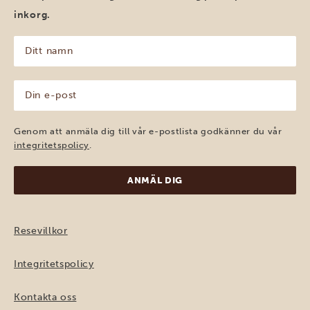
inkorg.
Ditt
namn
(Obligatoriskt)
Din
e-
post
(Obligatoriskt)
Genom att anmäla dig till vår e-postlista godkänner du vår
integritetspolicy
.
Resevillkor
Integritetspolicy
Kontakta oss