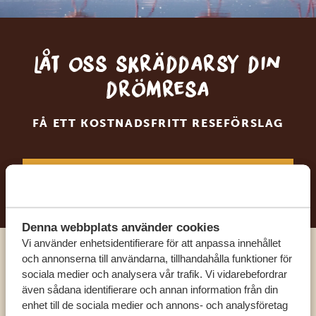
Låt oss skräddarsy din
drömresa
FÅ ETT KOSTNADSFRITT RESEFÖRSLAG
BÖRJA PLANERA DIN DRÖMRESA
Denna webbplats använder cookies
Vi använder enhetsidentifierare för att anpassa innehållet
och annonserna till användarna, tillhandahålla funktioner för
Ring en av våra experter
sociala medier och analysera vår trafik. Vi vidarebefordrar
även sådana identifierare och annan information från din
enhet till de sociala medier och annons- och analysföretag
VÅRA SPECIALISTER FINNS HÄR FÖR ATT