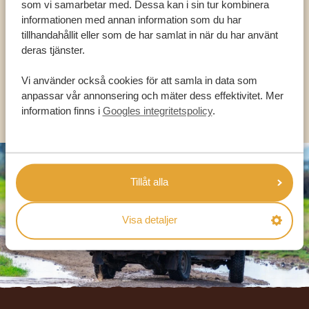
som vi samarbetar med. Dessa kan i sin tur kombinera
HJÄLPA DIG
informationen med annan information som du har
tillhandahållit eller som de har samlat in när du har använt
deras tjänster.
SV:
+31 174 788 101
Vi använder också cookies för att samla in data som
anpassar vår annonsering och mäter dess effektivitet. Mer
OLIKA LÄNDER
information finns i
Googles integritetspolicy
.
Tillåt alla
Visa detaljer
Footer