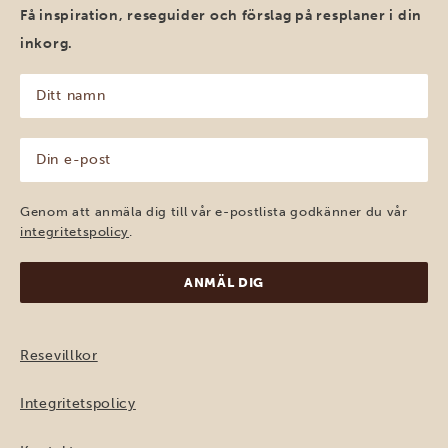
Få inspiration, reseguider och förslag på resplaner i din
inkorg.
Ditt
namn
(Obligatoriskt)
Din
e-
post
(Obligatoriskt)
Genom att anmäla dig till vår e-postlista godkänner du vår
integritetspolicy
.
Resevillkor
Integritetspolicy