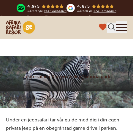
4.9/5
4.8/5
Baserat på
933+ omdömen
Baserat på
578+ omdömen
Safari-resor i Afrika
Meny
Jeep-safari i Kidepo Valley Nationalpark
Hem
Safari i Uganda
Aktiviteter i Uganda
Jeep-safari i Kidepo Valley Nationalpark
Under en jeepsafari tar vår guide med dig i din egen
privata jeep på en obegränsad game drive i parken.