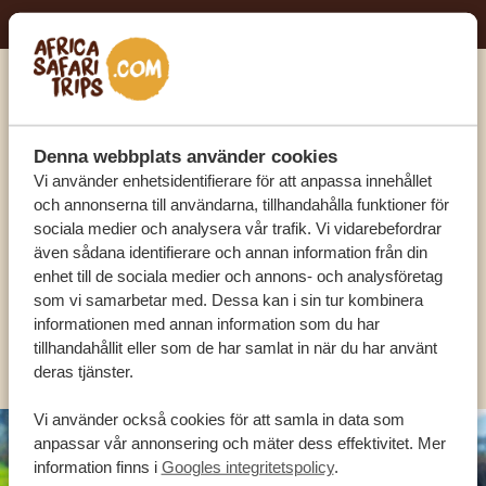
Ring en av våra experter
Denna webbplats använder cookies
VÅRA SPECIALISTER FINNS HÄR FÖR ATT
Vi använder enhetsidentifierare för att anpassa innehållet
HJÄLPA DIG
och annonserna till användarna, tillhandahålla funktioner för
sociala medier och analysera vår trafik. Vi vidarebefordrar
även sådana identifierare och annan information från din
enhet till de sociala medier och annons- och analysföretag
SV:
+31 174 788 101
som vi samarbetar med. Dessa kan i sin tur kombinera
informationen med annan information som du har
OLIKA LÄNDER
tillhandahållit eller som de har samlat in när du har använt
deras tjänster.
Vi använder också cookies för att samla in data som
anpassar vår annonsering och mäter dess effektivitet. Mer
information finns i
Googles integritetspolicy
.