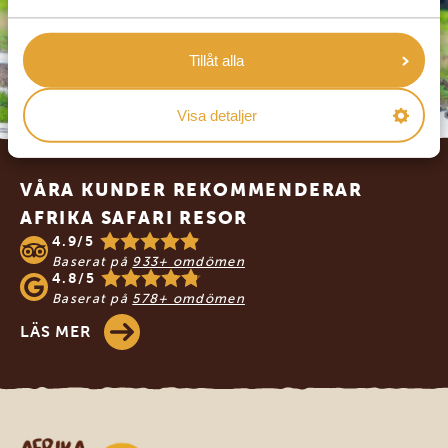
Tillåt alla
Visa detaljer
Footer
VÅRA KUNDER REKOMMENDERAR
AFRIKA SAFARI RESOR
4.9/5
Baserat på
933+ omdömen
4.8/5
Baserat på
578+ omdömen
LÄS MER