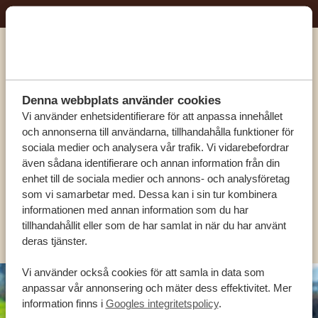
Ring en av våra experter
Denna webbplats använder cookies
VÅRA SPECIALISTER FINNS HÄR FÖR ATT
Vi använder enhetsidentifierare för att anpassa innehållet
HJÄLPA DIG
och annonserna till användarna, tillhandahålla funktioner för
sociala medier och analysera vår trafik. Vi vidarebefordrar
även sådana identifierare och annan information från din
enhet till de sociala medier och annons- och analysföretag
SV:
+31 174 788 101
som vi samarbetar med. Dessa kan i sin tur kombinera
informationen med annan information som du har
OLIKA LÄNDER
tillhandahållit eller som de har samlat in när du har använt
deras tjänster.
Vi använder också cookies för att samla in data som
anpassar vår annonsering och mäter dess effektivitet. Mer
information finns i
Googles integritetspolicy
.