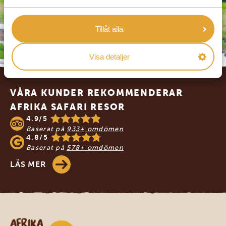
Tillåt alla
Visa detaljer
Footer
VÅRA KUNDER REKOMMENDERAR
AFRIKA SAFARI RESOR
4.9/5
Baserat på
933+ omdömen
4.8/5
Baserat på
578+ omdömen
LÄS MER
Safari-resor i Afrika