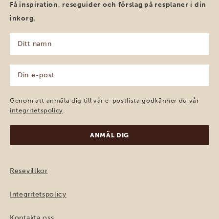
Få inspiration, reseguider och förslag på resplaner i din
inkorg.
Ditt
namn
(Obligatoriskt)
Din
e-
post
(Obligatoriskt)
Genom att anmäla dig till vår e-postlista godkänner du vår
integritetspolicy
.
Resevillkor
Integritetspolicy
Kontakta oss