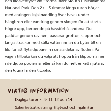
och liloäventyret vid Storms River Mouth i Tsitsikamma
National Park. Den 2 till 3 timmar långa turen börjar
med antingen kajakpaddling över havet under
hängbron eller vandring genom skogen för att starta
högre upp, beroende på havsförhållandena. Du
paddlar genom ravinen, passerar grottor, klippor och
långa sträckor med stilla vatten innan du byter till en
lilo för att flyta djupare in i smala delar av floden. På
vägen tillbaka kan du välja att hoppa från klipporna ner
i de djupa poolerna, eller så kan du helt enkelt njuta av
den lugna färden tillbaka.
VIKTIG INFORMATION
Dagliga turer kl. 9, 11, 12 och 14
Säkerhetsutrustning (flytväst och hjälm) är