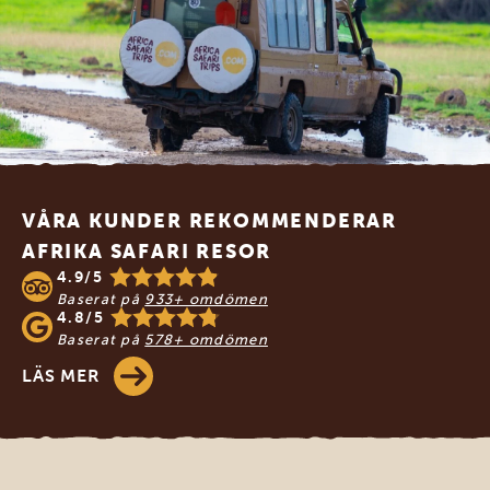
Footer
VÅRA KUNDER REKOMMENDERAR
AFRIKA SAFARI RESOR
4.9/5
Baserat på
933+ omdömen
4.8/5
Baserat på
578+ omdömen
LÄS MER