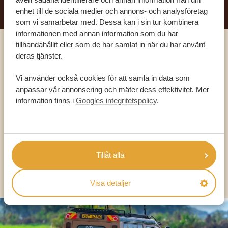
enhet till de sociala medier och annons- och analysföretag
som vi samarbetar med. Dessa kan i sin tur kombinera
informationen med annan information som du har
tillhandahållit eller som de har samlat in när du har använt
Ring en av våra experter
deras tjänster.
Vi använder också cookies för att samla in data som
VÅRA SPECIALISTER FINNS HÄR FÖR ATT
anpassar vår annonsering och mäter dess effektivitet. Mer
HJÄLPA DIG
information finns i
Googles integritetspolicy
.
SV:
+31 174 788 101
Tillåt alla
OLIKA LÄNDER
Visa detaljer