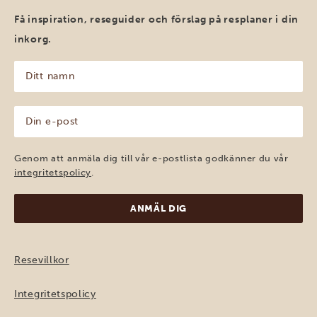
Få inspiration, reseguider och förslag på resplaner i din
inkorg.
Ditt
namn
(Obligatoriskt)
Din
e-
post
(Obligatoriskt)
Genom att anmäla dig till vår e-postlista godkänner du vår
integritetspolicy
.
Resevillkor
Integritetspolicy