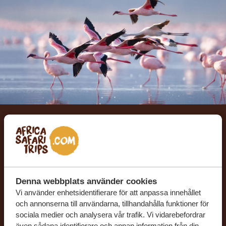
Låt oss skräddarsy din
drömresa
FÅ ETT KOSTNADSFRITT RESEFÖRSLAG
Denna webbplats använder cookies
Vi använder enhetsidentifierare för att anpassa innehållet
och annonserna till användarna, tillhandahålla funktioner för
sociala medier och analysera vår trafik. Vi vidarebefordrar
BÖRJA PLANERA DIN DRÖMRESA
även sådana identifierare och annan information från din