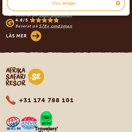
AFRIKA SAFARI RESOR
Visa detaljer
4.9/5
Baserat på
933+ omdömen
4.8/5
Baserat på
578+ omdömen
LÄS MER
Safari-resor i Afrika
+31 174 788 101