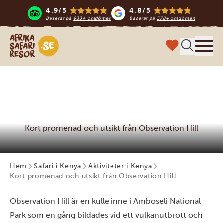
4.9/5
4.8/5
Baserat på
933+ omdömen
Baserat på
578+ omdömen
Safari-resor i Afrika
Meny
Kort promenad och utsikt från Observation Hill
Hem
Safari i Kenya
Aktiviteter i Kenya
Kort promenad och utsikt från Observation Hill
Observation Hill är en kulle inne i Amboseli National
Park som en gång bildades vid ett vulkanutbrott och