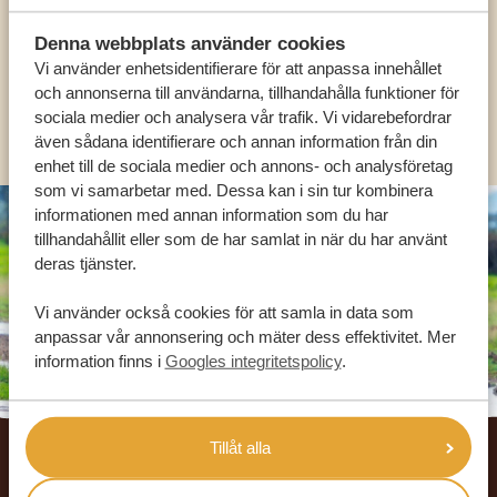
Denna webbplats använder cookies
SV:
+31 174 788 101
Vi använder enhetsidentifierare för att anpassa innehållet
och annonserna till användarna, tillhandahålla funktioner för
sociala medier och analysera vår trafik. Vi vidarebefordrar
OLIKA LÄNDER
även sådana identifierare och annan information från din
enhet till de sociala medier och annons- och analysföretag
som vi samarbetar med. Dessa kan i sin tur kombinera
informationen med annan information som du har
tillhandahållit eller som de har samlat in när du har använt
deras tjänster.
Vi använder också cookies för att samla in data som
anpassar vår annonsering och mäter dess effektivitet. Mer
information finns i
Googles integritetspolicy
.
Footer
Tillåt alla
VÅRA KUNDER REKOMMENDERAR