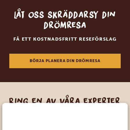
Låt oss skräddarsy din
drömresa
FÅ ETT KOSTNADSFRITT RESEFÖRSLAG
BÖRJA PLANERA DIN DRÖMRESA
Ring en av våra experter
VÅRA SPECIALISTER FINNS HÄR FÖR ATT
HJÄLPA DIG