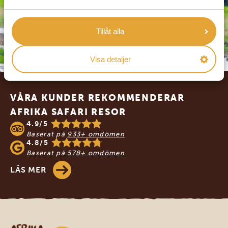
Tillåt alla
Visa detaljer
Footer
VÅRA KUNDER REKOMMENDERAR
AFRIKA SAFARI RESOR
4.9/5
Baserat på
933+ omdömen
4.8/5
Baserat på
578+ omdömen
LÄS MER