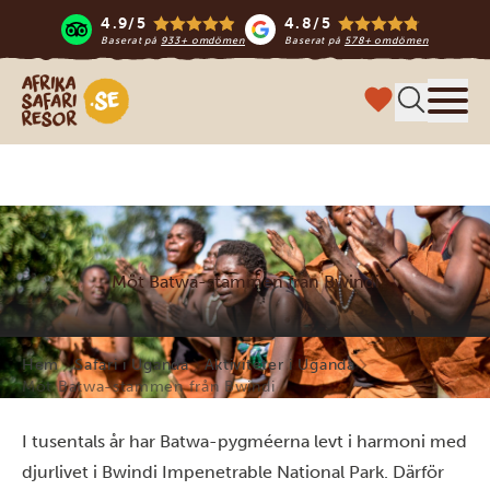
4.9/5
4.8/5
Baserat på
933+ omdömen
Baserat på
578+ omdömen
Safari-resor i Afrika
Meny
Möt Batwa-stammen från Bwindi
Hem
Safari i Uganda
Aktiviteter i Uganda
Möt Batwa-stammen från Bwindi
I tusentals år har Batwa-pygméerna levt i harmoni med
djurlivet i Bwindi Impenetrable National Park. Därför