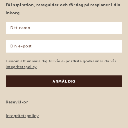
Få inspiration, reseguider och förslag på resplaner i din
inkorg.
Ditt
namn
(Obligatoriskt)
Din
e-
post
(Obligatoriskt)
Genom att anmäla dig till vår e-postlista godkänner du vår
integritetspolicy
.
Resevillkor
Integritetspolicy