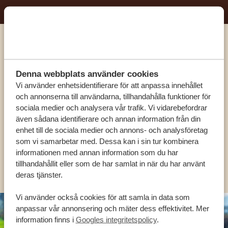
Ring en av våra experter
Denna webbplats använder cookies
VÅRA SPECIALISTER FINNS HÄR FÖR ATT
Vi använder enhetsidentifierare för att anpassa innehållet
HJÄLPA DIG
och annonserna till användarna, tillhandahålla funktioner för
sociala medier och analysera vår trafik. Vi vidarebefordrar
även sådana identifierare och annan information från din
enhet till de sociala medier och annons- och analysföretag
SV:
+31 174 788 101
som vi samarbetar med. Dessa kan i sin tur kombinera
informationen med annan information som du har
OLIKA LÄNDER
tillhandahållit eller som de har samlat in när du har använt
deras tjänster.
Vi använder också cookies för att samla in data som
anpassar vår annonsering och mäter dess effektivitet. Mer
information finns i
Googles integritetspolicy
.