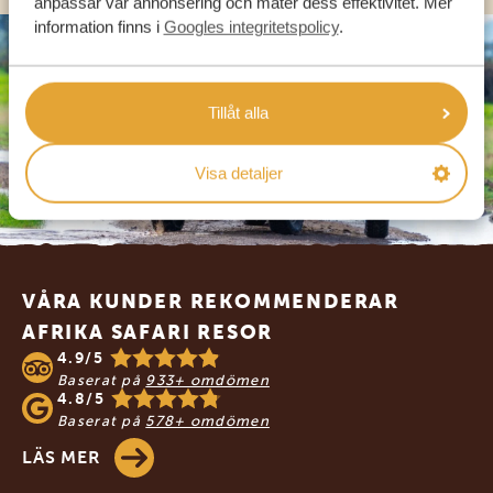
anpassar vår annonsering och mäter dess effektivitet. Mer
information finns i
Googles integritetspolicy
.
Tillåt alla
Visa detaljer
Footer
VÅRA KUNDER REKOMMENDERAR
AFRIKA SAFARI RESOR
4.9/5
Baserat på
933+ omdömen
4.8/5
Baserat på
578+ omdömen
LÄS MER