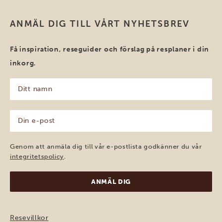
ANMÄL DIG TILL VÅRT NYHETSBREV
Få inspiration, reseguider och förslag på resplaner i din
inkorg.
Ditt
namn
(Obligatoriskt)
Din
e-
post
(Obligatoriskt)
Genom att anmäla dig till vår e-postlista godkänner du vår
integritetspolicy
.
Resevillkor