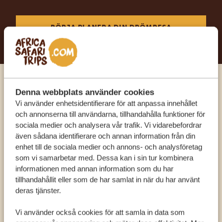
BÖRJA PLANERA DIN DRÖMRESA
Ring en av våra experter
Denna webbplats använder cookies
Vi använder enhetsidentifierare för att anpassa innehållet
och annonserna till användarna, tillhandahålla funktioner för
VÅRA SPECIALISTER FINNS HÄR FÖR ATT
sociala medier och analysera vår trafik. Vi vidarebefordrar
HJÄLPA DIG
även sådana identifierare och annan information från din
enhet till de sociala medier och annons- och analysföretag
som vi samarbetar med. Dessa kan i sin tur kombinera
informationen med annan information som du har
SV:
+31 174 788 101
tillhandahållit eller som de har samlat in när du har använt
deras tjänster.
OLIKA LÄNDER
Vi använder också cookies för att samla in data som