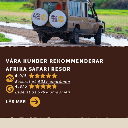
Footer
VÅRA KUNDER REKOMMENDERAR
AFRIKA SAFARI RESOR
4.9/5
Baserat på
933+ omdömen
4.8/5
Baserat på
578+ omdömen
LÄS MER