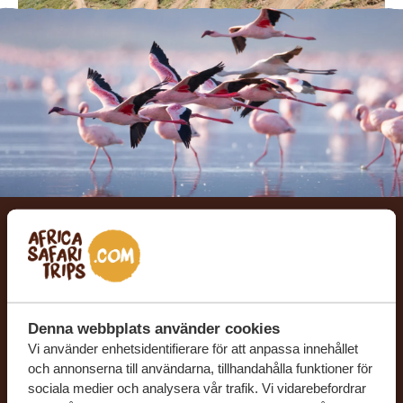
Låt oss skräddarsy din
drömresa
Denna webbplats använder cookies
FÅ ETT KOSTNADSFRITT RESEFÖRSLAG
Vi använder enhetsidentifierare för att anpassa innehållet
och annonserna till användarna, tillhandahålla funktioner för
sociala medier och analysera vår trafik. Vi vidarebefordrar
BÖRJA PLANERA DIN DRÖMRESA