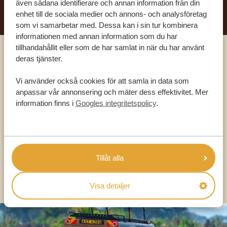
även sådana identifierare och annan information från din
enhet till de sociala medier och annons- och analysföretag
som vi samarbetar med. Dessa kan i sin tur kombinera
informationen med annan information som du har
tillhandahållit eller som de har samlat in när du har använt
deras tjänster.
Ring en av våra experter
Vi använder också cookies för att samla in data som
anpassar vår annonsering och mäter dess effektivitet. Mer
VÅRA SPECIALISTER FINNS HÄR FÖR ATT
information finns i
Googles integritetspolicy
.
HJÄLPA DIG
SV:
+31 174 788 101
Tillåt alla
OLIKA LÄNDER
Visa detaljer