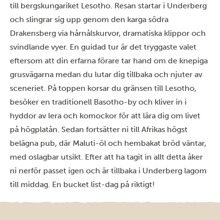
till bergskungariket Lesotho. Resan startar i Underberg
och slingrar sig upp genom den karga södra
Drakensberg via hårnålskurvor, dramatiska klippor och
svindlande vyer. En guidad tur är det tryggaste valet
eftersom att din erfarna förare tar hand om de knepiga
grusvägarna medan du lutar dig tillbaka och njuter av
sceneriet. På toppen korsar du gränsen till Lesotho,
besöker en traditionell Basotho-by och kliver in i
hyddor av lera och komockor för att lära dig om livet
på högplatån. Sedan fortsätter ni till Afrikas högst
belägna pub, där Maluti-öl och hembakat bröd väntar,
med oslagbar utsikt. Efter att ha tagit in allt detta åker
ni nerför passet igen och är tillbaka i Underberg lagom
till middag. En bucket list-dag på riktigt!