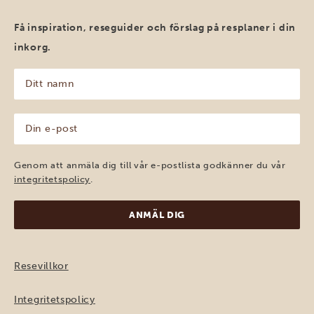
Få inspiration, reseguider och förslag på resplaner i din
inkorg.
Ditt
namn
(Obligatoriskt)
Din
e-
post
(Obligatoriskt)
Genom att anmäla dig till vår e-postlista godkänner du vår
integritetspolicy
.
Resevillkor
Integritetspolicy