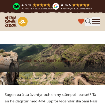
4.9/5
4.8/5
Baserat på
933+ omdömen
Baserat på
578+ omdömen
Safari-resor i Afrika
Meny
Roadtrip över Sani Pass till Lesotho
Hem
Sydafrika
Saker att göra
Roadtrip över Sani Pass till Lesotho
Sugen på äkta äventyr och en ny stämpel i passet? Ta
en heldagstur med 4×4 uppför legendariska Sani Pass