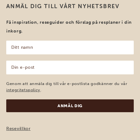
ANMÄL DIG TILL VÅRT NYHETSBREV
Få inspiration, reseguider och förslag på resplaner i din
inkorg.
Ditt
namn
(Obligatoriskt)
Din
e-
post
(Obligatoriskt)
Genom att anmäla dig till vår e-postlista godkänner du vår
integritetspolicy
.
Resevillkor