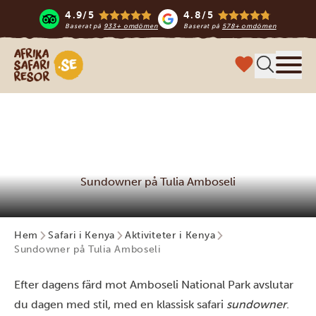
4.9/5
4.8/5
Baserat på
933+ omdömen
Baserat på
578+ omdömen
Safari-resor i Afrika
Meny
Sundowner på Tulia Amboseli
Hem
Safari i Kenya
Aktiviteter i Kenya
Sundowner på Tulia Amboseli
Efter dagens färd mot Amboseli National Park avslutar
du dagen med stil, med en klassisk safari
sundowner
.