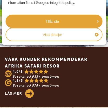
information finns i
Googles integritetspolicy
.
Tillåt alla
Visa detaljer
Footer
VÅRA KUNDER REKOMMENDERAR
AFRIKA SAFARI RESOR
4.9/5
Baserat på
933+ omdömen
4.8/5
Baserat på
578+ omdömen
LÄS MER