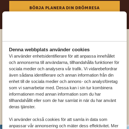
BÖRJA PLANERA DIN DRÖMRESA
Ring en av våra experter
Denna webbplats använder cookies
Vi använder enhetsidentifierare för att anpassa innehållet
VÅRA SPECIALISTER FINNS HÄR FÖR ATT
och annonserna till användarna, tillhandahålla funktioner för
HJÄLPA DIG
sociala medier och analysera vår trafik. Vi vidarebefordrar
även sådana identifierare och annan information från din
enhet till de sociala medier och annons- och analysföretag
som vi samarbetar med. Dessa kan i sin tur kombinera
SV:
+31 174 788 101
informationen med annan information som du har
tillhandahållit eller som de har samlat in när du har använt
deras tjänster.
OLIKA LÄNDER
Vi använder också cookies för att samla in data som
anpassar vår annonsering och mäter dess effektivitet. Mer